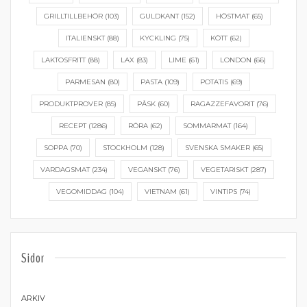
GRILLTILLBEHÖR
(103)
GULDKANT
(152)
HÖSTMAT
(65)
ITALIENSKT
(88)
KYCKLING
(75)
KÖTT
(62)
LAKTOSFRITT
(88)
LAX
(83)
LIME
(61)
LONDON
(66)
PARMESAN
(80)
PASTA
(109)
POTATIS
(69)
PRODUKTPROVER
(85)
PÅSK
(60)
RAGAZZEFAVORIT
(76)
RECEPT
(1286)
RÖRA
(62)
SOMMARMAT
(164)
SOPPA
(70)
STOCKHOLM
(128)
SVENSKA SMAKER
(65)
VARDAGSMAT
(234)
VEGANSKT
(76)
VEGETARISKT
(287)
VEGOMIDDAG
(104)
VIETNAM
(61)
VINTIPS
(74)
Sidor
ARKIV