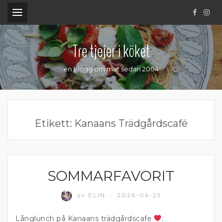
.
Tre tjejer i köket
en blogg om mat sedan 2004
Etikett:
Kanaans Trädgårdscafé
SOMMARFAVORIT
ÄTA UTE
av
ELIN
2026-06-25
/
Långlunch på Kanaans trädgårdscafe
.