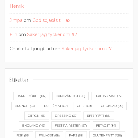
Henrik
Jimpa
om
God sojasås till lax
Elin
om
Saker jag tycker om #7
Charlotta Ljungblad
om
Saker jag tycker om #7
Etiketter
BARN I KÖKET
(107)
BARNVÄNLIGT
(135)
BRITTISK MAT
(65)
BRUNCH
(63)
BUFFÉMAT
(67)
CHILI
(69)
CHOKLAD
(96)
CITRON
(95)
DRESSING
(67)
EFTERRÄTT
(88)
ENGLAND
(143)
FEST PÅ RESTER
(97)
FETAOST
(84)
FISK
(96)
FRUKOST
(68)
FÄRS
(68)
GLUTENFRITT
(428)