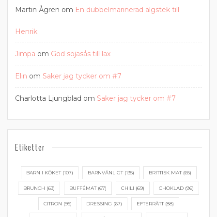
Martin Ågren
om
En dubbelmarinerad älgstek till
Henrik
Jimpa
om
God sojasås till lax
Elin
om
Saker jag tycker om #7
Charlotta Ljungblad
om
Saker jag tycker om #7
Etiketter
BARN I KÖKET
(107)
BARNVÄNLIGT
(135)
BRITTISK MAT
(65)
BRUNCH
(63)
BUFFÉMAT
(67)
CHILI
(69)
CHOKLAD
(96)
CITRON
(95)
DRESSING
(67)
EFTERRÄTT
(88)