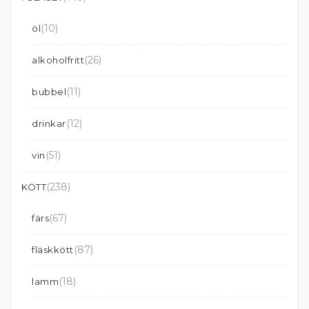
(10)
öl
(26)
alkoholfritt
(11)
bubbel
(12)
drinkar
(51)
vin
(238)
KÖTT
(67)
färs
(87)
fläskkött
(18)
lamm