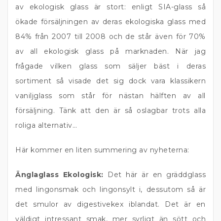
av ekologisk glass är stort: enligt SIA-glass så
ökade försäljningen av deras ekologiska glass med
84% från 2007 till 2008 och de står även för 70%
av all ekologisk glass på marknaden. När jag
frågade vilken glass som säljer bäst i deras
sortiment så visade det sig dock vara klassikern
vaniljglass som står för nästan hälften av all
försäljning. Tänk att den är så oslagbar trots alla
roliga alternativ…
Här kommer en liten summering av nyheterna:
Änglaglass Ekologisk:
Det här är en gräddglass
med lingonsmak och lingonsylt i, dessutom så är
det smulor av digestivekex iblandat. Det är en
väldigt intressant smak, mer syrligt än sött och