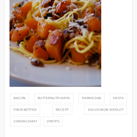
BACON
BUTTERNUTPUMPA
PARMESAN
PASTA
PINJENÖTTER
RECEPT
SAUVIGNON MERLOT
VARDAGSMAT
VINTIPS