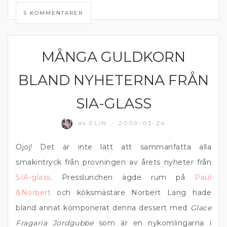
5 KOMMENTARER
MÅNGA GULDKORN
MATPRAT
BLAND NYHETERNA FRÅN
SIA-GLASS
av
ELIN
2009-03-24
/
Ojoj! Det är inte lätt att sammanfatta alla
smakintryck från provningen av årets nyheter från
SIA-glass
. Presslunchen ägde rum på
Paul
&Norbert
och köksmästare Norbert Lang hade
bland annat komponerat denna dessert med
Glace
Fragaria Jordgubbe
som är en nykomlingarna i