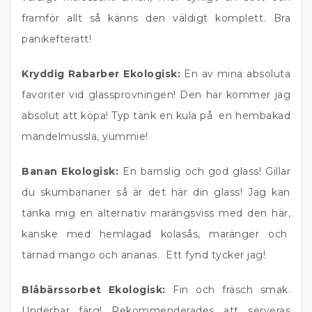
framför allt så känns den väldigt komplett. Bra
panikefterätt!
Kryddig Rabarber Ekologisk:
En av mina absoluta
favoriter vid glassprovningen! Den här kommer jag
absolut att köpa! Typ tänk en kula på en hembakad
mandelmussla, yummie!
Banan Ekologisk:
En barnslig och god glass! Gillar
du skumbananer så är det här din glass! Jag kan
tänka mig en alternativ marängsviss med den här,
kanske med hemlagad kolasås, maränger och
tärnad mango och ananas. Ett fynd tycker jag!
Blåbärssorbet Ekologisk:
Fin och fräsch smak.
Underbar färg! Rekommenderades att serveras