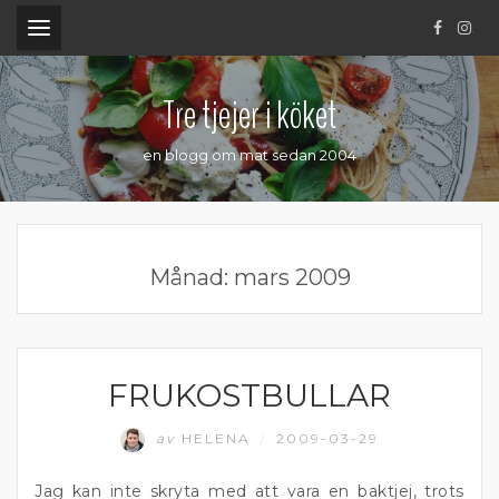
.
Tre tjejer i köket
en blogg om mat sedan 2004
Månad:
mars 2009
FRUKOSTBULLAR
BRÖD
av
HELENA
2009-03-29
/
Jag kan inte skryta med att vara en baktjej, trots