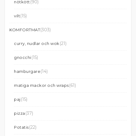
(90)
nötkött
(15)
vilt
(303)
KOMFORTMAT
(21)
curry, nudlar och wok
(15)
gnocchi
(14)
hamburgare
(61)
matiga mackor och wraps
(15)
paj
(37)
pizza
(22)
Potatis