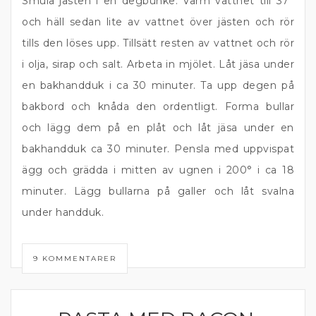
Smula jästen i en degbunke. Värm vattnet till 37°
och häll sedan lite av vattnet över jästen och rör
tills den löses upp. Tillsätt resten av vattnet och rör
i olja, sirap och salt. Arbeta in mjölet. Låt jäsa under
en bakhandduk i ca 30 minuter. Ta upp degen på
bakbord och knåda den ordentligt. Forma bullar
och lägg dem på en plåt och låt jäsa under en
bakhandduk ca 30 minuter. Pensla med uppvispat
ägg och grädda i mitten av ugnen i 200° i ca 18
minuter. Lägg bullarna på galler och låt svalna
under handduk.
9 KOMMENTARER
FLÄSKKÖTT