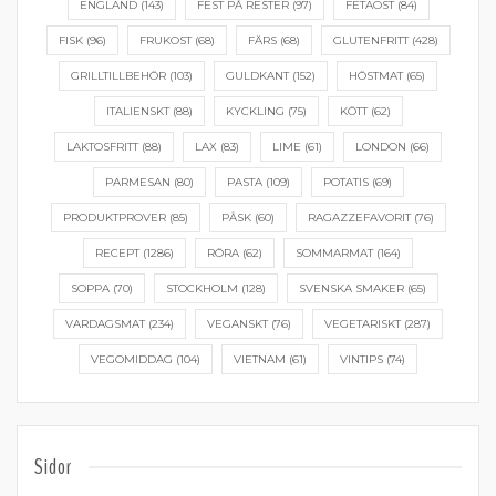
ENGLAND
(143)
FEST PÅ RESTER
(97)
FETAOST
(84)
FISK
(96)
FRUKOST
(68)
FÄRS
(68)
GLUTENFRITT
(428)
GRILLTILLBEHÖR
(103)
GULDKANT
(152)
HÖSTMAT
(65)
ITALIENSKT
(88)
KYCKLING
(75)
KÖTT
(62)
LAKTOSFRITT
(88)
LAX
(83)
LIME
(61)
LONDON
(66)
PARMESAN
(80)
PASTA
(109)
POTATIS
(69)
PRODUKTPROVER
(85)
PÅSK
(60)
RAGAZZEFAVORIT
(76)
RECEPT
(1286)
RÖRA
(62)
SOMMARMAT
(164)
SOPPA
(70)
STOCKHOLM
(128)
SVENSKA SMAKER
(65)
VARDAGSMAT
(234)
VEGANSKT
(76)
VEGETARISKT
(287)
VEGOMIDDAG
(104)
VIETNAM
(61)
VINTIPS
(74)
Sidor