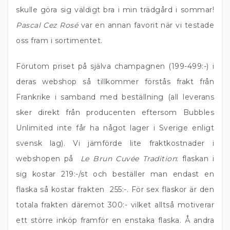
skulle göra sig väldigt bra i min trädgård i sommar!
Pascal Cez Rosé
var en annan favorit när vi testade
oss fram i sortimentet.
Förutom priset på själva champagnen (199-499:-) i
deras webshop så tillkommer förstås frakt från
Frankrike i samband med beställning (all leverans
sker direkt från producenten eftersom Bubbles
Unlimited inte får ha något lager i Sverige enligt
svensk lag). Vi jämförde lite fraktkostnader i
webshopen på
Le Brun Cuvée Tradition
: flaskan i
sig kostar 219:-/st och beställer man endast en
flaska så kostar frakten 255:-. För sex flaskor är den
totala frakten däremot 300:- vilket alltså motiverar
ett större inköp framför en enstaka flaska. Å andra