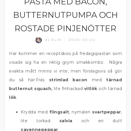
PASTA MED BACON,
BUTTERNUTPUMPA OCH
ROSTADE PINJENÖTTER
av
ELIN
2009-03-24
/
Här kommer en receptskiss på fredagspastan som
visade sig ha en riktig grym smakkombo. Några
exakta mått minns vi inte, men förslagsvis så gör
du så här:Fräs
strimlad bacon
med
tärnad
butternut squash,
lite finhackad
vitlök
och tärnad
lök
.
Krydda med
flingsalt
, nymalen
svartpeppar
,
lite torkad
salvia
och en dutt
cayennepeppar
.