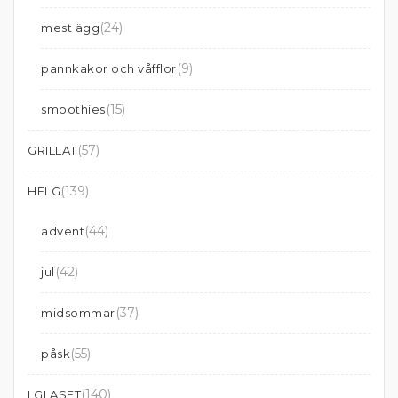
(24)
mest ägg
(9)
pannkakor och våfflor
(15)
smoothies
(57)
GRILLAT
(139)
HELG
(44)
advent
(42)
jul
(37)
midsommar
(55)
påsk
(140)
I GLASET