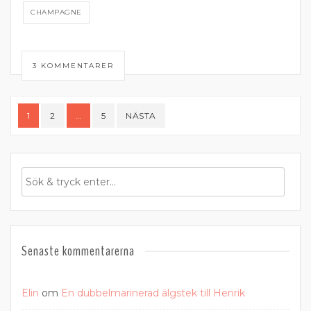
CHAMPAGNE
3 KOMMENTARER
Sidnumrering
1
2
…
5
NÄSTA
för
inlägg
Senaste kommentarerna
Elin
om
En dubbelmarinerad älgstek till Henrik