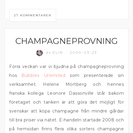
27 KOMMENTARER
CHAMPAGNEPROVNING
BUBBEL
av
ELIN
2009-03-23
/
Förra veckan var vi bjudna på champagneprovning
hos
Bubbles Unlimited
som presenterade sin
verksamhet. Helene Mörtberg och hennes
franska kollega Leonore Dassonville står bakom
företaget och tanken är att göra det möjligt för
svenskar att köpa champagne från mindre gårdar
till bra priser via nätet. E-handeln startade 2008 och
på hemsidan finns flera olika sorters champagne