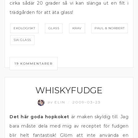
cirka sådär 20 grader så vi kan slänga ut en filt i
trädgården för att äta glass!
EKOLOGISKT
GLASS
KRAV
PAUL & NORBERT
SIA GLASS
19 KOMMENTARER
WHISKYFUDGE
ADVENT
av
ELIN
2009-03-23
/
Det här goda hopkoket
är maken skyldig till. Jag
bara måste dela med mig av receptet för fudgen
blir helt fantastisk! Glöm att inte använda en