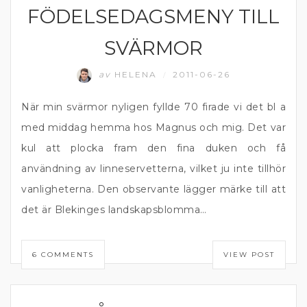
FÖDELSEDAGSMENY TILL
DIPP OCH RÖROR
SVÄRMOR
av
HELENA
2011-06-26
/
När min svärmor nyligen fyllde 70 firade vi det bl a
med middag hemma hos Magnus och mig. Det var
kul att plocka fram den fina duken och få
användning av linneservetterna, vilket ju inte tillhör
vanligheterna. Den observante lägger märke till att
det är Blekinges landskapsblomma…
6 COMMENTS
VIEW POST