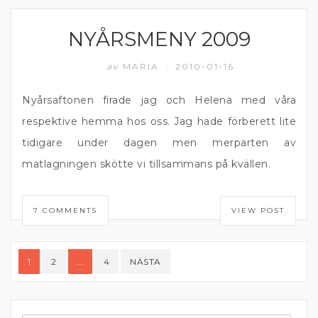
NYÅRSMENY 2009
EFTERRÄTT
av
MARIA
2010-01-16
/
Nyårsaftonen firade jag och Helena med våra
respektive hemma hos oss. Jag hade förberett lite
tidigare under dagen men merparten av
matlagningen skötte vi tillsammans på kvällen.
7 COMMENTS
VIEW POST
Sidnumrering
1
2
…
4
NÄSTA
för
inlägg