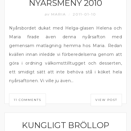
NYÅRSMENY 2010
KÖTT
av
MARIA
2011-01-10
/
Nyårsbordet dukat med Helga-glasen Helena och
Maria firade även denna nyårsafton med
gemensam matlagning hemma hos Maria. Redan
kvällen innan inledde vi förberedelserna genom att
göra i ordning välkomsttilltugget och desserten,
ett smidigt sätt att inte behöva stå i köket hela
nyårsaftonen. Vi ville ju även…
11 COMMENTS
VIEW POST
KUNGLIGT BRÖLLOP
BUBBEL