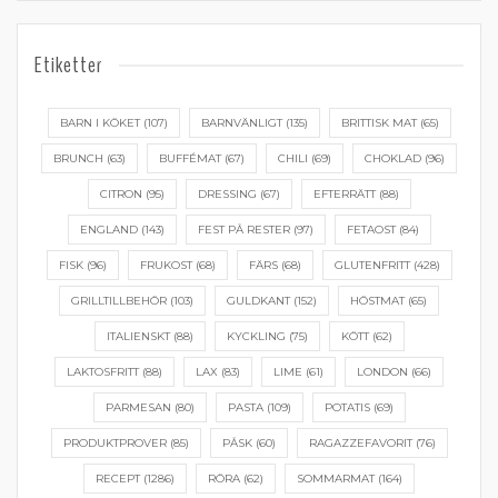
Etiketter
BARN I KÖKET
(107)
BARNVÄNLIGT
(135)
BRITTISK MAT
(65)
BRUNCH
(63)
BUFFÉMAT
(67)
CHILI
(69)
CHOKLAD
(96)
CITRON
(95)
DRESSING
(67)
EFTERRÄTT
(88)
ENGLAND
(143)
FEST PÅ RESTER
(97)
FETAOST
(84)
FISK
(96)
FRUKOST
(68)
FÄRS
(68)
GLUTENFRITT
(428)
GRILLTILLBEHÖR
(103)
GULDKANT
(152)
HÖSTMAT
(65)
ITALIENSKT
(88)
KYCKLING
(75)
KÖTT
(62)
LAKTOSFRITT
(88)
LAX
(83)
LIME
(61)
LONDON
(66)
PARMESAN
(80)
PASTA
(109)
POTATIS
(69)
PRODUKTPROVER
(85)
PÅSK
(60)
RAGAZZEFAVORIT
(76)
RECEPT
(1286)
RÖRA
(62)
SOMMARMAT
(164)