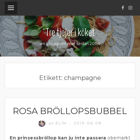
.
Tre tjejer i köket
en blogg om mat sedan 2004
Etikett:
champagne
ROSA BRÖLLOPSBUBBEL
BUBBEL
av
ELIN
2013-06-08
/
En prinsessbröllop kan ju inte passera
obemärkt