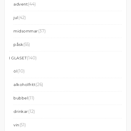
(44)
advent
(42)
jul
(37)
midsommar
(55)
påsk
(140)
I GLASET
(10)
öl
(26)
alkoholfritt
(11)
bubbel
(12)
drinkar
(51)
vin