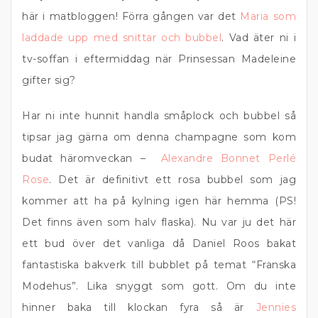
här i matbloggen! Förra gången var det
Maria som
laddade upp med snittar och bubbel
. Vad äter ni i
tv-soffan i eftermiddag när Prinsessan Madeleine
gifter sig?
Har ni inte hunnit handla småplock och bubbel så
tipsar jag gärna om denna champagne som kom
budat häromveckan –
Alexandre Bonnet Perlé
Rose
. Det är definitivt ett rosa bubbel som jag
kommer att ha på kylning igen här hemma (PS!
Det finns även som halv flaska). Nu var ju det här
ett bud över det vanliga då Daniel Roos bakat
fantastiska bakverk till bubblet på temat “Franska
Modehus”. Lika snyggt som gott. Om du inte
hinner baka till klockan fyra så är
Jennies