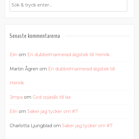
Senaste kommentarerna
Elin
om
En dubbelmarinerad älgstek till Henrik
Martin Ågren
om
En dubbelmarinerad älgstek till
Henrik
Jimpa
om
God sojasås till lax
Elin
om
Saker jag tycker om #7
Charlotta Ljungblad
om
Saker jag tycker om #7