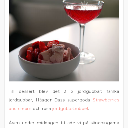
Till dessert blev det 3 x jordgubbar: färska
jordgubbar, Häagen-Dazs supergoda
Strawberries
and cream
och rosa
jordgubbsbubbel
.
Även under middagen tittade vi på sändningarna