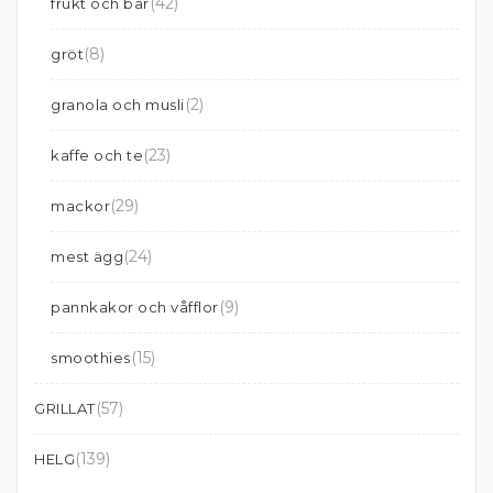
(42)
frukt och bär
(8)
gröt
(2)
granola och musli
(23)
kaffe och te
(29)
mackor
(24)
mest ägg
(9)
pannkakor och våfflor
(15)
smoothies
(57)
GRILLAT
(139)
HELG