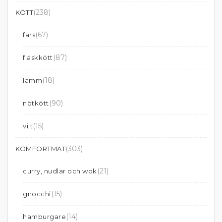
(238)
KÖTT
(67)
färs
(87)
fläskkött
(18)
lamm
(90)
nötkött
(15)
vilt
(303)
KOMFORTMAT
(21)
curry, nudlar och wok
(15)
gnocchi
(14)
hamburgare