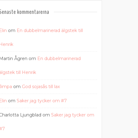
Senaste kommentarerna
Elin
om
En dubbelmarinerad älgstek till
Henrik
Martin Ågren
om
En dubbelmarinerad
älgstek till Henrik
Jimpa
om
God sojasås till lax
Elin
om
Saker jag tycker om #7
Charlotta Ljungblad
om
Saker jag tycker om
#7