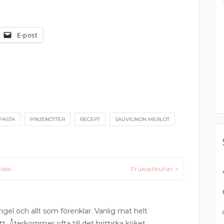
E-post
PASTA
PINJENÖTTER
RECEPT
SAUVIGNON MERLOT
lass
Frukostbullar >
ngel och allt som förenklar. Vanlig mat helt
tt. Återkommer ofta till det brittiska köket.