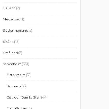
(2)
Halland
(1)
Medelpad
(5)
Södermanland
(13)
Skåne
(2)
Småland
(331)
Stockholm
(31)
Östermalm
(22)
Bromma
(44)
City och Gamla Stan
(14)
Djurgården