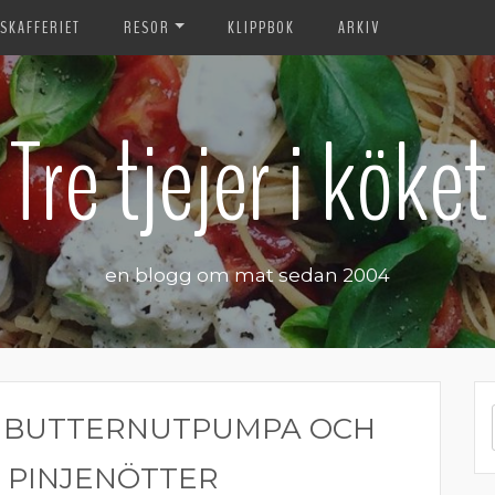
SKAFFERIET
RESOR
KLIPPBOK
ARKIV
Tre tjejer i köket
en blogg om mat sedan 2004
, BUTTERNUTPUMPA OCH
 PINJENÖTTER