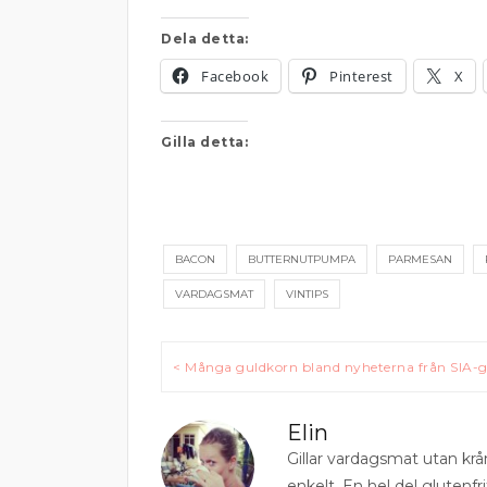
Dela detta:
Facebook
Pinterest
X
Gilla detta:
BACON
BUTTERNUTPUMPA
PARMESAN
VARDAGSMAT
VINTIPS
Inläggsnavigering
< Många guldkorn bland nyheterna från SIA-g
Elin
Gillar vardagsmat utan krå
enkelt. En hel del glutenfri