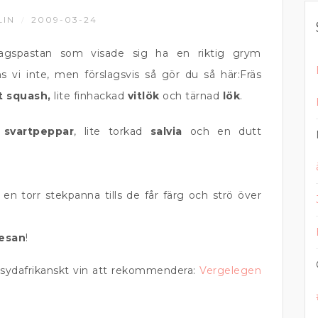
LIN
2009-03-24
/
agspastan som visade sig ha en riktig grym
i inte, men förslagsvis så gör du så här:Fräs
t squash,
lite finhackad
vitlök
och tärnad
lök
.
n
svartpeppar
, lite torkad
salvia
och en dutt
 en torr stekpanna tills de får färg och strö över
esan
!
igt sydafrikanskt vin att rekommendera:
Vergelegen