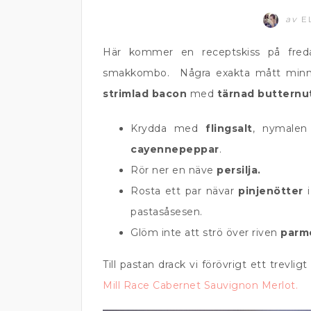
av
E
Här kommer en receptskiss på fred
smakkombo. Några exakta mått minns v
strimlad bacon
med
tärnad butternu
Krydda med
flingsalt
, nymale
cayennepeppar
.
Rör ner en näve
persilja.
Rosta ett par nävar
pinjenötter
i
pastasåsesen.
Glöm inte att strö över riven
parm
Till pastan drack vi förövrigt ett trevl
Mill Race Cabernet Sauvignon Merlot.