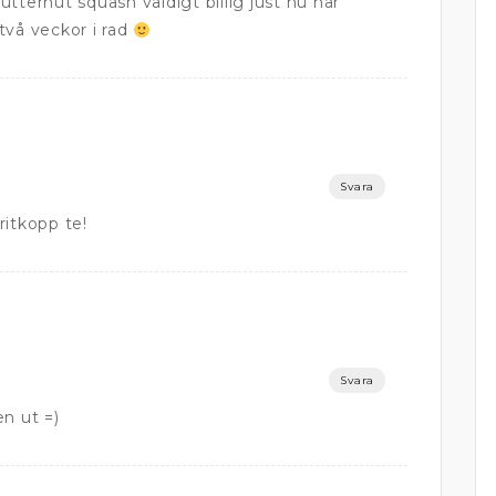
tternut squash väldigt billig just nu här
två veckor i rad
Svara
ritkopp te!
Svara
n ut =)