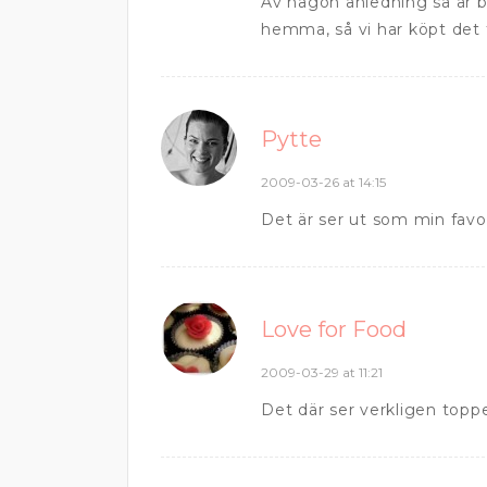
Av någon anledning så är bu
hemma, så vi har köpt det 
Pytte
2009-03-26 at 14:15
Det är ser ut som min favo
Love for Food
2009-03-29 at 11:21
Det där ser verkligen toppe