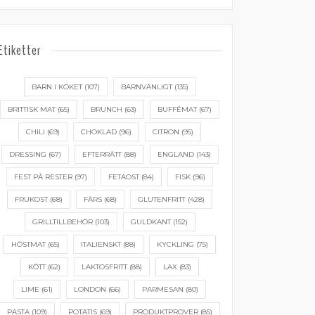
Etiketter
BARN I KÖKET
(107)
BARNVÄNLIGT
(135)
BRITTISK MAT
(65)
BRUNCH
(63)
BUFFÉMAT
(67)
CHILI
(69)
CHOKLAD
(96)
CITRON
(95)
DRESSING
(67)
EFTERRÄTT
(88)
ENGLAND
(143)
FEST PÅ RESTER
(97)
FETAOST
(84)
FISK
(96)
FRUKOST
(68)
FÄRS
(68)
GLUTENFRITT
(428)
GRILLTILLBEHÖR
(103)
GULDKANT
(152)
HÖSTMAT
(65)
ITALIENSKT
(88)
KYCKLING
(75)
KÖTT
(62)
LAKTOSFRITT
(88)
LAX
(83)
LIME
(61)
LONDON
(66)
PARMESAN
(80)
PASTA
(109)
POTATIS
(69)
PRODUKTPROVER
(85)