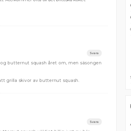
Svara
s nog butternut squash året om, men säsongen
tt grilla skivor av butternut squash.
Svara