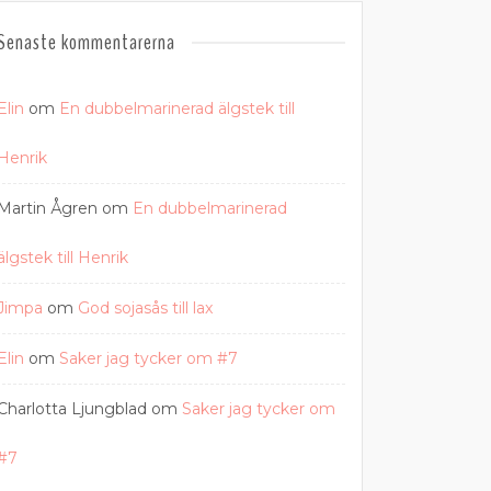
Senaste kommentarerna
Elin
om
En dubbelmarinerad älgstek till
Henrik
Martin Ågren
om
En dubbelmarinerad
älgstek till Henrik
Jimpa
om
God sojasås till lax
Elin
om
Saker jag tycker om #7
Charlotta Ljungblad
om
Saker jag tycker om
#7