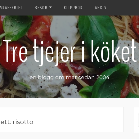
SKAFFERIET
RESOR
KLIPPBOK
ARKIV
Tre tjejer i köket
en blogg om mat sedan 2004
kett:
risotto