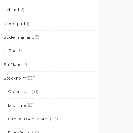
(2)
Halland
(1)
Medelpad
(5)
Södermanland
(13)
Skåne
(2)
Småland
(331)
Stockholm
(31)
Östermalm
(22)
Bromma
(44)
City och Gamla Stan
(14)
Djurgården