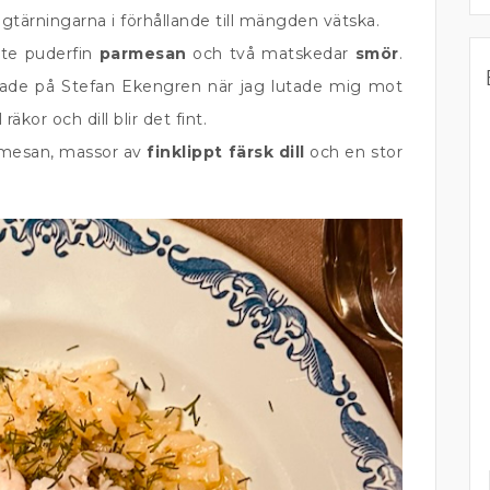
gtärningarna i förhållande till mängden vätska.
lite puderfin
parmesan
och två matskedar
smör
.
tade på Stefan Ekengren när jag lutade mig mot
räkor och dill blir det fint.
rmesan, massor av
finklippt färsk dill
och en stor