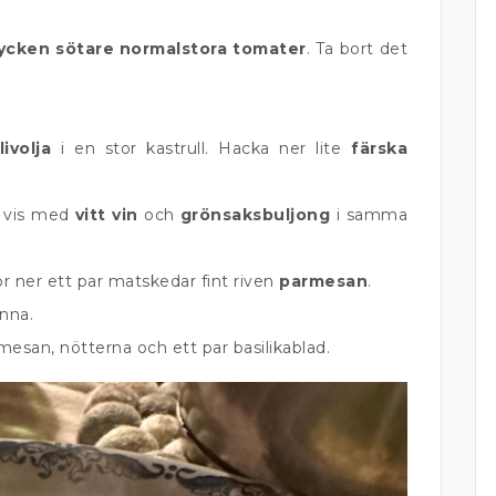
tycken sötare normalstora tomater
. Ta bort det
livolja
i en stor kastrull. Hacka ner lite
färska
t vis med
vitt vin
och
grönsaksbuljong
i samma
ör ner ett par matskedar fint riven
parmesan
.
anna.
mesan, nötterna och ett par basilikablad.