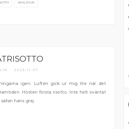
SOTTO
SKALDJUR
TRISOTTO
LIN
2023-11-07
/
dningarna igen. Luften gick ur mig lite när det
framtiden. Hösten första risotto. Inte helt oväntat
 sällan hans grej.