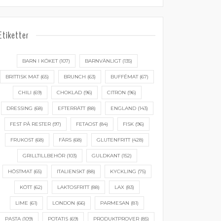
Etiketter
BARN I KÖKET
(107)
BARNVÄNLIGT
(135)
BRITTISK MAT
(65)
BRUNCH
(63)
BUFFÉMAT
(67)
CHILI
(69)
CHOKLAD
(96)
CITRON
(96)
DRESSING
(68)
EFTERRÄTT
(88)
ENGLAND
(143)
FEST PÅ RESTER
(97)
FETAOST
(84)
FISK
(96)
FRUKOST
(68)
FÄRS
(68)
GLUTENFRITT
(428)
GRILLTILLBEHÖR
(103)
GULDKANT
(152)
HÖSTMAT
(65)
ITALIENSKT
(88)
KYCKLING
(75)
KÖTT
(62)
LAKTOSFRITT
(88)
LAX
(83)
LIME
(61)
LONDON
(66)
PARMESAN
(81)
PASTA
(109)
POTATIS
(69)
PRODUKTPROVER
(85)