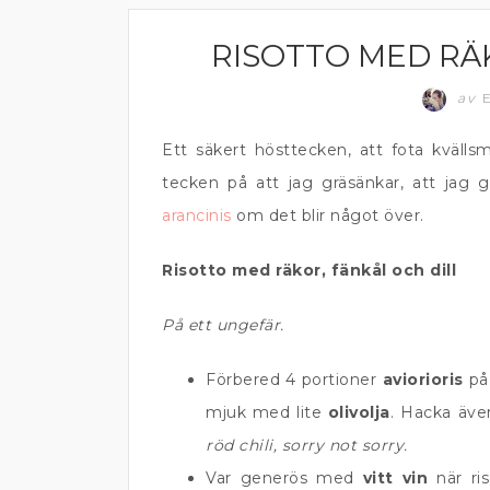
RISOTTO MED RÄK
RISOTTO
av
E
Ett säkert hösttecken, att fota kväll
tecken på att jag gräsänkar, att jag g
arancinis
om det blir något över.
Risotto med räkor, fänkål och dill
På ett ungefär.
Förbered 4 portioner
aviorioris
på 
mjuk med lite
olivolja
. Hacka äve
röd chili, sorry not sorry.
Var generös med
vitt vin
när ri