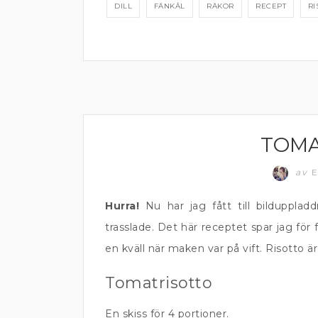
DILL
FÄNKÅL
RÄKOR
RECEPT
RI
TOMA
KOMFORTMAT
av
E
Hurra!
Nu har jag fått till bildupplad
trasslade. Det här receptet spar jag för 
en kväll när maken var på vift. Risotto är
Tomatrisotto
En skiss för 4 portioner.