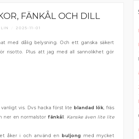
OR, FÄNKÅL OCH DILL
LIN
2025-11-01
/
smat med dålig belysning. Och ett ganska säkert
ör risotto. Plus att jag med all sannolikhet gör
vanligt vis. Dvs hacka först lite
blandad lök
, fräs
n ner en normalstor
fänkål
.
Kanske även lite lite
set åker i och använd en
buljong
med mycket