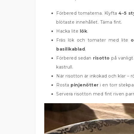
Förbered tomaterna. Klyfta
4-5 s
blötaste innehållet. Tärna fint.
Hacka lite
lök
.
Fräs lök och tomater med lite
o
basilikablad
.
Förbered sedan
risotto
på vanlig
kastrull.
När risotton är inkokad och klar – r
Rosta
pinjenötter
i en torr stekp
Servera risotton med fint riven par