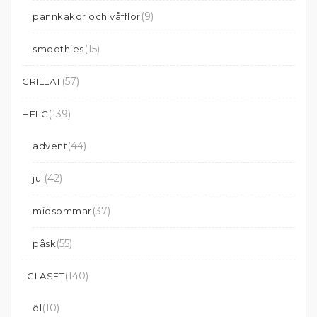
(9)
pannkakor och våfflor
(15)
smoothies
(57)
GRILLAT
(139)
HELG
(44)
advent
(42)
jul
(37)
midsommar
(55)
påsk
(140)
I GLASET
(10)
öl