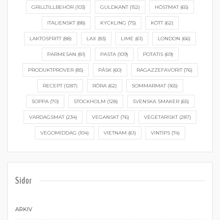
GRILLTILLBEHÖR
(103)
GULDKANT
(152)
HÖSTMAT
(65)
ITALIENSKT
(88)
KYCKLING
(75)
KÖTT
(62)
LAKTOSFRITT
(88)
LAX
(83)
LIME
(61)
LONDON
(66)
PARMESAN
(81)
PASTA
(109)
POTATIS
(69)
PRODUKTPROVER
(85)
PÅSK
(60)
RAGAZZEFAVORIT
(76)
RECEPT
(1287)
RÖRA
(62)
SOMMARMAT
(165)
SOPPA
(70)
STOCKHOLM
(128)
SVENSKA SMAKER
(65)
VARDAGSMAT
(234)
VEGANSKT
(76)
VEGETARISKT
(287)
VEGOMIDDAG
(104)
VIETNAM
(61)
VINTIPS
(74)
Sidor
ARKIV