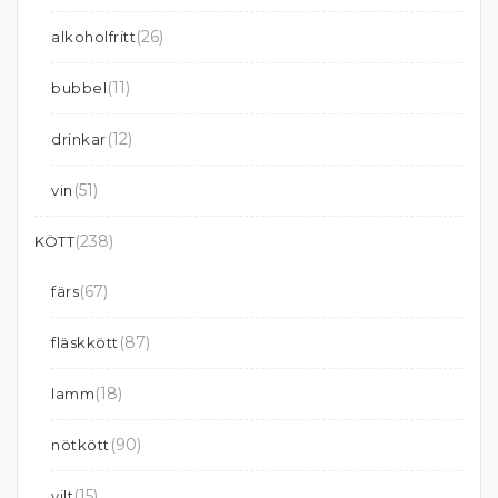
(26)
alkoholfritt
(11)
bubbel
(12)
drinkar
(51)
vin
(238)
KÖTT
(67)
färs
(87)
fläskkött
(18)
lamm
(90)
nötkött
(15)
vilt