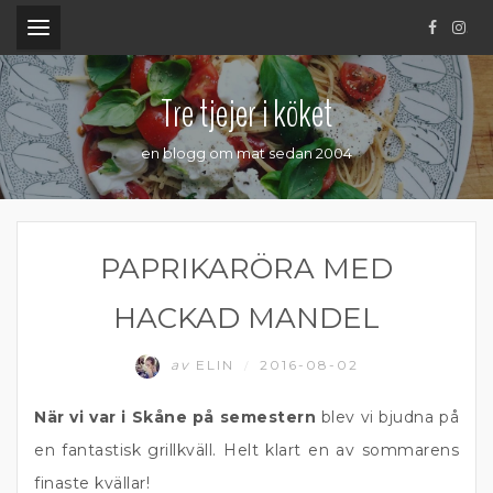
.
Tre tjejer i köket
en blogg om mat sedan 2004
PAPRIKARÖRA MED
HACKAD MANDEL
av
ELIN
2016-08-02
/
När vi var i Skåne på semestern
blev vi bjudna på
en fantastisk grillkväll. Helt klart en av sommarens
finaste kvällar!