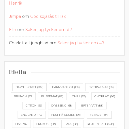
Henrik
Jimpa
om
God sojasås till lax
Elin
om
Saker jag tycker om #7
Charlotta Ljungblad
om
Saker jag tycker om #7
Etiketter
BARN I KÖKET
(107)
BARNVÄNLIGT
(135)
BRITTISK MAT
(65)
BRUNCH
(63)
BUFFÉMAT
(67)
CHILI
(69)
CHOKLAD
(96)
CITRON
(96)
DRESSING
(68)
EFTERRÄTT
(88)
ENGLAND
(143)
FEST PÅ RESTER
(97)
FETAOST
(84)
FISK
(96)
FRUKOST
(68)
FÄRS
(68)
GLUTENFRITT
(428)