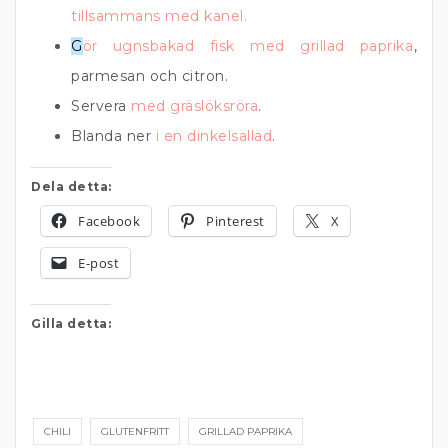
tillsammans med kanel.
G
ör ugnsbakad fisk med grillad paprika
,
parmesan och citron.
Servera
med gräslöksröra
.
Blanda ner
i en dinkelsallad
.
Dela detta:
Facebook
Pinterest
X
E-post
Gilla detta:
CHILI
GLUTENFRITT
GRILLAD PAPRIKA