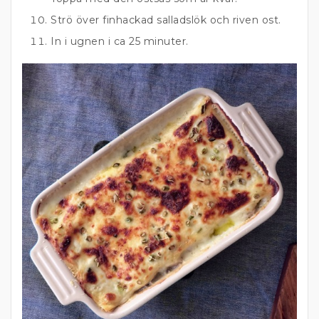
Strö över finhackad salladslök och riven ost.
In i ugnen i ca 25 minuter.