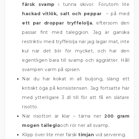
färsk svamp
i tunna skivor. Förutom lite
hackad vitlök, salt och peppar
– på med
ett par droppar tryffelolja
, eftersom den
passar fint med taleggion. Jag är ganska
restriktiv med tryffelolja när jag lagar mat, inte
kul när det blir för mycket, och har den
egentligen bara till svamp och äggrätter. Håll
svampen varm på spisen.
När du har kokat in all buljong, släng ett
kritiskt öga på konsistensen. Jag fortsatte här
med ytterligare 3 dl till för att få en slätare
risotto.
När risotton är klar – tärna ner
200 gram
mogen tallegio
och rör ner all svamp.
Klipp över lite mer färsk
timjan
vid servering.