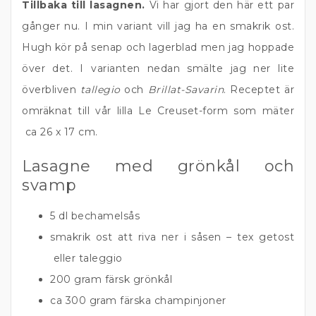
Tillbaka till lasagnen.
Vi har gjort den här ett par
gånger nu. I min variant vill jag ha en smakrik ost.
Hugh kör på senap och lagerblad men jag hoppade
över det. I varianten nedan smälte jag ner lite
överbliven
tallegio
och
Brillat-Savarin
. Receptet är
omräknat till vår lilla Le Creuset-form som mäter
ca 26 x 17 cm.
Lasagne med grönkål och
svamp
5 dl bechamelsås
smakrik ost att riva ner i såsen – tex getost
eller taleggio
200 gram färsk grönkål
ca 300 gram färska champinjoner