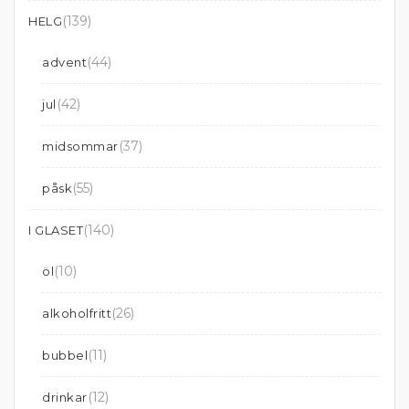
(139)
HELG
(44)
advent
(42)
jul
(37)
midsommar
(55)
påsk
(140)
I GLASET
(10)
öl
(26)
alkoholfritt
(11)
bubbel
(12)
drinkar