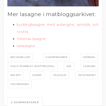
Mer lasagne i matbloggsarkivet:
kycklinglasagne med aubergine, ramslök och
ricotta
Helenas lasagne
laxlasagne
BECHAMELSÅS
CHAMPINJONER
GRÖNKÅL
HUGH FEARNLEY-WHITTINGSTALL
KÅL
LASAGNE
RECEPT
SVAMP
TALEGGIO
VEGETARISKT
VEGOMIDDAG
2 KOMMENTARER