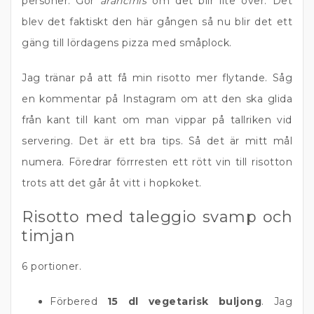
personer. Gör
arancinis
om det blir lite över. Det
blev det faktiskt den här gången så nu blir det ett
gäng till lördagens pizza med småplock.
Jag tränar på att få min risotto mer flytande. Såg
en kommentar på Instagram om att den ska glida
från kant till kant om man vippar på tallriken vid
servering. Det är ett bra tips. Så det är mitt mål
numera. Föredrar förrresten ett rött vin till risotton
trots att det går åt vitt i hopkoket.
Risotto med taleggio svamp och
timjan
6 portioner.
Förbered
15 dl vegetarisk buljong
. Jag