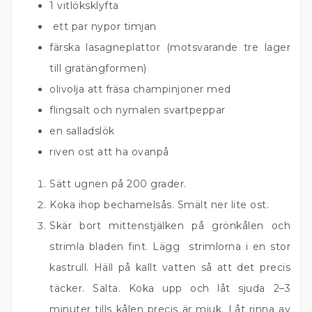
1 vitlöksklyfta
ett par nypor timjan
färska lasagneplattor (motsvarande tre lager
till gratängformen)
olivolja att fräsa champinjoner med
flingsalt och nymalen svartpeppar
en salladslök
riven ost att ha ovanpå
Sätt ugnen på 200 grader.
Koka ihop bechamelsås. Smält ner lite ost.
Skär bort mittenstjälken på grönkålen och
strimla bladen fint. Lägg strimlorna i en stor
kastrull. Häll på kallt vatten så att det precis
täcker. Salta. Koka upp och låt sjuda 2–3
minuter tills kålen precis är mjuk. Låt rinna av