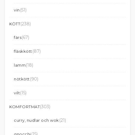
(51)
vin
(238)
KÖTT
(67)
färs
(87)
fläskkött
(18)
lamm
(90)
nötkött
(15)
vilt
(303)
KOMFORTMAT
(21)
curry, nudlar och wok
(15)
gnocchi