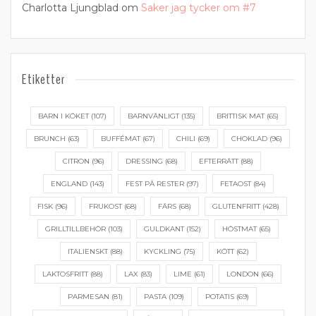
Charlotta Ljungblad
om
Saker jag tycker om #7
Etiketter
BARN I KÖKET
(107)
BARNVÄNLIGT
(135)
BRITTISK MAT
(65)
BRUNCH
(63)
BUFFÉMAT
(67)
CHILI
(69)
CHOKLAD
(96)
CITRON
(96)
DRESSING
(68)
EFTERRÄTT
(88)
ENGLAND
(143)
FEST PÅ RESTER
(97)
FETAOST
(84)
FISK
(96)
FRUKOST
(68)
FÄRS
(68)
GLUTENFRITT
(428)
GRILLTILLBEHÖR
(103)
GULDKANT
(152)
HÖSTMAT
(65)
ITALIENSKT
(88)
KYCKLING
(75)
KÖTT
(62)
LAKTOSFRITT
(88)
LAX
(83)
LIME
(61)
LONDON
(66)
PARMESAN
(81)
PASTA
(109)
POTATIS
(69)