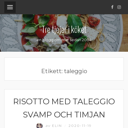
.
Tre tjejer i köket
en blogg om mat sedan 2004
Etikett:
taleggio
RISOTTO MED TALEGGIO
KOMFORTMAT
SVAMP OCH TIMJAN
av
ELIN
2020-11-19
/