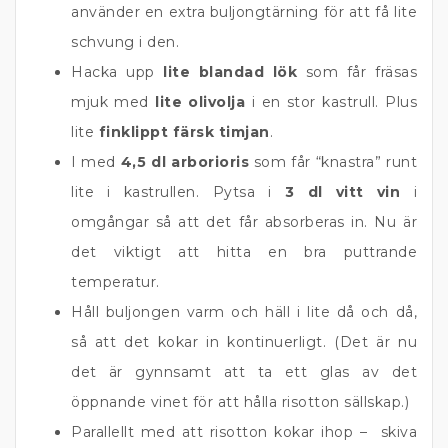
använder en extra buljongtärning för att få lite
schvung i den.
Hacka upp
lite blandad lök
som får fräsas
mjuk med
lite olivolja
i en stor kastrull. Plus
lite
finklippt färsk timjan
.
I med
4,5 dl arborioris
som får “knastra” runt
lite i kastrullen. Pytsa i
3 dl vitt vin
i
omgångar så att det får absorberas in. Nu är
det viktigt att hitta en bra puttrande
temperatur.
Håll buljongen varm och häll i lite då och då,
så att det kokar in kontinuerligt. (Det är nu
det är gynnsamt att ta ett glas av det
öppnande vinet för att hålla risotton sällskap.)
Parallellt med att risotton kokar ihop – skiva