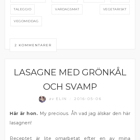
TALEGGIO
VARDAGSMAT
VEGETARISKT
VEGOMIDDAG
2 KOMMENTARER
LASAGNE MED GRÖNKÅL
VEGETARISK MIDDAG
OCH SVAMP
av
ELIN
2016-05-06
/
Här är hon.
My precious. Åh vad jag älskar den här
lasagnen!
Receptet är lite omarbetat efter en av mina