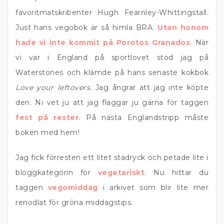
favoritmatskribenter Hugh Fearnley-Whittingstall.
Just hans vegobok är så himla BRA.
Utan honom
hade vi inte kommit på Porotos Granados
. När
vi var i England på sportlovet stod jag på
Waterstones och klämde på hans senaste kokbok
Love your leftovers.
Jag ångrar att jag inte köpte
den. Ni vet ju att jag flaggar ju gärna för taggen
fest på rester
. På nästa Englandstripp måste
boken med hem!
Jag fick förresten ett litet städryck och petade lite i
bloggkategorin för
vegetariskt
. Nu hittar du
taggen
vegomiddag
i arkivet som blir lite mer
renodlat för gröna middagstips.