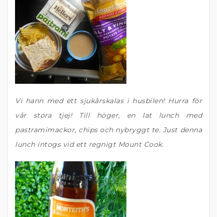
Vi hann med ett sjukårskalas i husbilen! Hurra för
vår stora tjej! Till höger, en lat lunch med
pastramimackor, chips och nybryggt te. Just denna
lunch intogs vid ett regnigt Mount Cook.