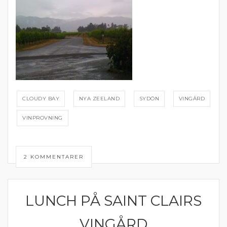
CLOUDY BAY
NYA ZEELAND
SYDÖN
VINGÅRD
VINPROVNING
2 KOMMENTARER
LUNCH PÅ SAINT CLAIRS
NYA ZEELAND
VINGÅRD