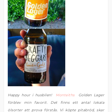
Happy hour i husbilen!
Monteiths
Golden Lager
förblev min favorit. Det finns ett antal lokala
ölsorter att prova förstås. Vi köpte pitabröd, skar