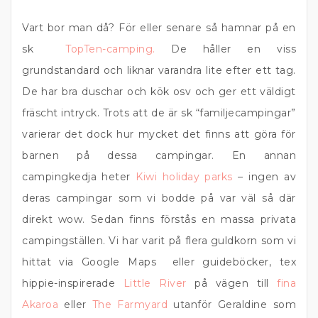
Vart bor man då? För eller senare så hamnar på en
sk
TopTen-camping.
De håller en viss
grundstandard och liknar varandra lite efter ett tag.
De har bra duschar och kök osv och ger ett väldigt
fräscht intryck. Trots att de är sk “familjecampingar”
varierar det dock hur mycket det finns att göra för
barnen på dessa campingar. En annan
campingkedja heter
Kiwi holiday parks
– ingen av
deras campingar som vi bodde på var väl så där
direkt wow. Sedan finns förstås en massa privata
campingställen. Vi har varit på flera guldkorn som vi
hittat via Google Maps eller guideböcker, tex
hippie-inspirerade
Little River
på vägen till
fina
Akaroa
eller
The Farmyard
utanför Geraldine som