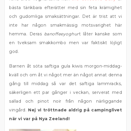
bästa tänkbara efterätter med sin feta krämighet
och gudomliga smaksättningar. Det är trist att vi
inte har någon smakmässig motsvarighet här
hemma. Deras
banoffeeyoghur
t låter kanske som
en tveksam smakkombo men var faktiskt löjligt
god.
Barnen åt söta saftiga gula kiwis morgon-middag-
kväll och om åt vi något mer än något annat denna
gång till middag så var det saftiga lammracks,
säkerligen ett par gånger i veckan, serverat med
sallad och pinot noir från någon närliggande
vingård.
Nej vi tröttnade aldrig på campinglivet
när vi var på Nya Zeeland!