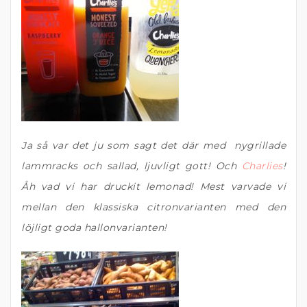
Ja så var det ju som sagt det där med nygrillade
lammracks och sallad, ljuvligt gott! Och
Charlies
!
Åh vad vi har druckit lemonad! Mest varvade vi
mellan den klassiska citronvarianten med den
löjligt goda hallonvarianten!