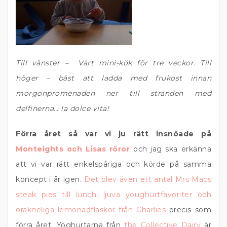
Till vänster – Vårt mini-kök för tre veckor. Till
höger – bäst att ladda med frukost innan
morgonpromenaden ner till stranden med
delfinerna… la dolce vita!
Förra året så var vi ju rätt insnöade på
Monteights och Lisas röror
och jag ska erkänna
att vi var rätt enkelspåriga och körde på samma
koncept i år igen.
Det blev även ett antal Mrs Macs
steak pies till lunch, ljuva youghurtfavoriter och
oräkneliga lemonadflaskor från Charlies
precis som
förra året. Yoghurtarna från
the Collective Dairy
är