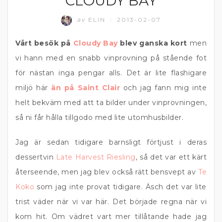
CLOUDY BAY
av
ELIN
2013-02-07
/
Vårt besök på
Cloudy Bay
blev ganska kort
men
vi hann med en snabb vinprovning på stående fot
för nästan inga pengar alls. Det är lite flashigare
miljö här
än på Saint Clair
och jag fann mig inte
helt bekväm med att ta bilder under vinprovningen,
så ni får hålla tillgodo med lite utomhusbilder.
Jag är sedan tidigare barnsligt förtjust i deras
dessertvin
Late Harvest Riesling
, så det var ett kärt
återseende, men jag blev också rätt bensvept av
Te
Koko
som jag inte provat tidigare. Äsch det var lite
trist väder när vi var här. Det började regna när vi
kom hit. Om vädret vart mer tillåtande hade jag