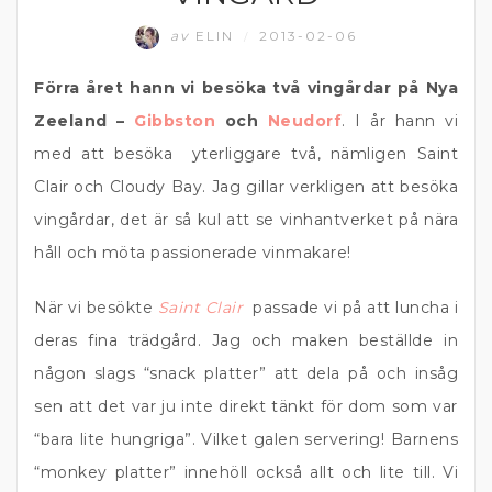
av
ELIN
2013-02-06
/
Förra året hann vi besöka två vingårdar på Nya
Zeeland –
Gibbston
och
Neudorf
. I år hann vi
med att besöka yterliggare två, nämligen Saint
Clair och Cloudy Bay. Jag gillar verkligen att besöka
vingårdar, det är så kul att se vinhantverket på nära
håll och möta passionerade vinmakare!
När vi besökte
Saint Clair
passade vi på att luncha i
deras fina trädgård. Jag och maken beställde in
någon slags “snack platter” att dela på och insåg
sen att det var ju inte direkt tänkt för dom som var
“bara lite hungriga”. Vilket galen servering! Barnens
“monkey platter” innehöll också allt och lite till. Vi