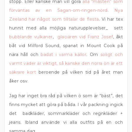
stopp. Eller kanske man vill göra
alla “måsten” som
förväntas av en Sagan-om-ringen-nörd
.
Nya
Zeeland har något som tilltalar de flesta
. Vi har tex
hunnit med alla möjliga naturupplevelser_ sett
bubblande vulkaner
,
glaciären vid Franz Josef
, åkt
båt vid Milford Sound, spanat in Mount Cook på
nära håll och
badat i varma källor
. Om
soligt och
varmt väder är viktigt, så kanske den norra ön är ett
säkrare kort
beroende på vilken tid på året man
åker osv.
Jag har inget bra råd på vilken ö som är “bäst”, det
finns mycket att göra på båda. I vår packning ingick
det badkläder, sommarkläder och regnkläder +
jeans. Ibland använde vi alla outfits på en och
samma dag.