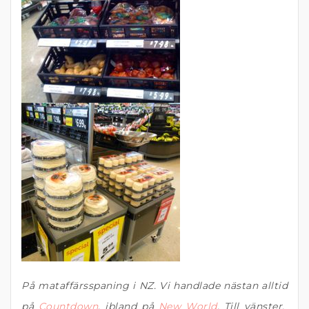
På mataffärsspaning i NZ. Vi handlade nästan alltid
på
Countdown
, ibland på
New World
. Till vänster,