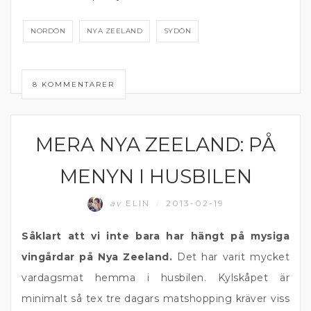
NORDÖN
NYA ZEELAND
SYDÖN
8 KOMMENTARER
MERA NYA ZEELAND: PÅ
NYA ZEELAND
MENYN I HUSBILEN
av
ELIN
2013-02-19
/
Såklart att vi inte bara har hängt på mysiga
vingårdar på Nya Zeeland.
Det har varit mycket
vardagsmat hemma i husbilen. Kylskåpet är
minimalt så tex tre dagars matshopping kräver viss