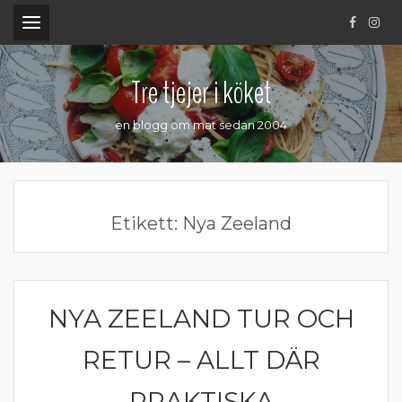
.
Tre tjejer i köket
en blogg om mat sedan 2004
Etikett:
Nya Zeeland
NYA ZEELAND TUR OCH
NYA ZEELAND
RETUR – ALLT DÄR
PRAKTISKA