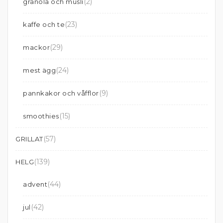
(2)
granola och musli
(23)
kaffe och te
(29)
mackor
(24)
mest ägg
(9)
pannkakor och våfflor
(15)
smoothies
(57)
GRILLAT
(139)
HELG
(44)
advent
(42)
jul