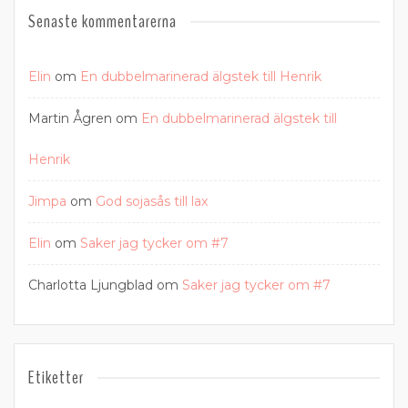
Senaste kommentarerna
Elin
om
En dubbelmarinerad älgstek till Henrik
Martin Ågren
om
En dubbelmarinerad älgstek till
Henrik
Jimpa
om
God sojasås till lax
Elin
om
Saker jag tycker om #7
Charlotta Ljungblad
om
Saker jag tycker om #7
Etiketter