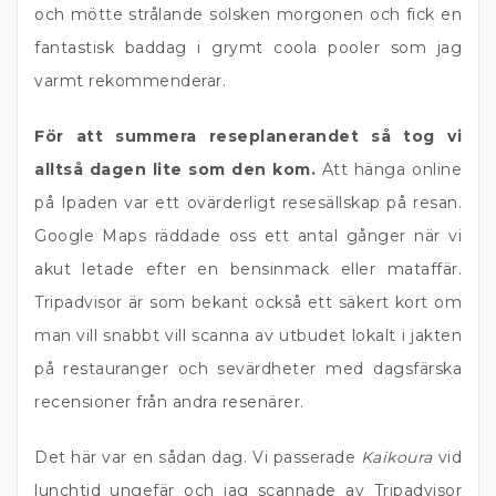
och mötte strålande solsken morgonen och fick en
fantastisk baddag i grymt coola pooler som jag
varmt rekommenderar.
För att summera reseplanerandet så tog vi
alltså dagen lite som den kom.
Att hänga online
på Ipaden var ett ovärderligt resesällskap på resan.
Google Maps räddade oss ett antal gånger när vi
akut letade efter en bensinmack eller mataffär.
Tripadvisor är som bekant också ett säkert kort om
man vill snabbt vill scanna av utbudet lokalt i jakten
på restauranger och sevärdheter med dagsfärska
recensioner från andra resenärer.
Det här var en sådan dag. Vi passerade
Kaikoura
vid
lunchtid ungefär och jag scannade av Tripadvisor