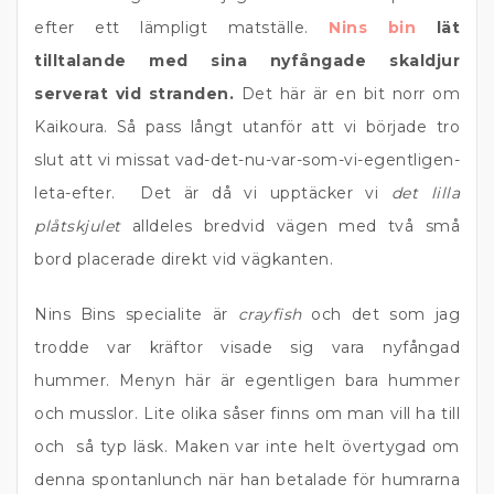
efter ett lämpligt matställe.
Nins bin
lät
tilltalande med sina nyfångade skaldjur
serverat vid stranden.
Det här är en bit norr om
Kaikoura. Så pass långt utanför att vi började tro
slut att vi missat vad-det-nu-var-som-vi-egentligen-
leta-efter. Det är då vi upptäcker vi
det lilla
plåtskjulet
alldeles bredvid vägen med två små
bord placerade direkt vid vägkanten.
Nins Bins specialite är
crayfish
och det som jag
trodde var kräftor visade sig vara nyfångad
hummer. Menyn här är egentligen bara hummer
och musslor. Lite olika såser finns om man vill ha till
och så typ läsk. Maken var inte helt övertygad om
denna spontanlunch när han betalade för humrarna