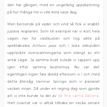
den här gången, med en ungefärlig uppskattning
på hur många mil vi ville köra varje dag.
Men beroende på väder och vind så fick vi snabbt
justera resplanen. Som till exempel när vi kört hela
vägen ner för västkusten och tog sikte på
spektakulära
Arthurs pass
och i sista sekunden
upptäckte översvämningarna som stängt av ett
antal vägar. Ja samma kväll tutade vi tappert upp
igen efter samma kustremsa. Nu var det
egentligen ingen fara skedd eftersom vi i och med
detta återsåg
Hanmer Springs
som vi passerat
veckan innan. Då under en regnig dag som gjorde
att vi inte kunde ta del av
de fina varma källorna
.
Helt oväntat var vi alltså tillbaka en vecka senare