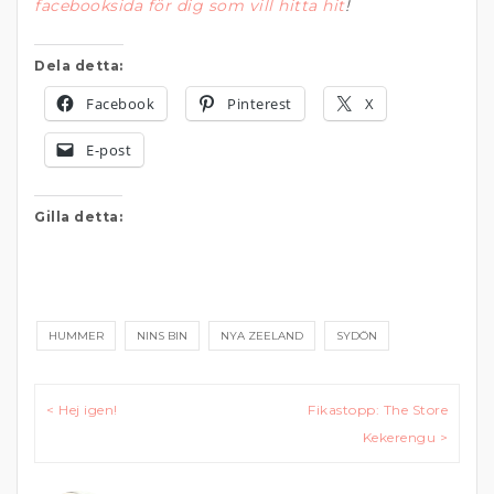
facebooksida för dig som vill hitta hit
!
Dela detta:
Facebook
Pinterest
X
E-post
Gilla detta:
HUMMER
NINS BIN
NYA ZEELAND
SYDÖN
Inläggsnavigering
< Hej igen!
Fikastopp: The Store
Kekerengu >