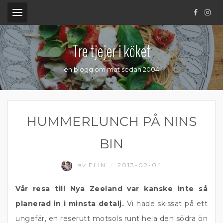
.
Tre tjejer i köket
en blogg om mat sedan 2004
HUMMERLUNCH PÅ NINS
BIN
av
ELIN
2013-02-04
/
Vår resa till Nya Zeeland var kanske inte så
planerad in i minsta detalj.
Vi hade skissat på ett
ungefär, en reserutt motsols runt hela den södra ön