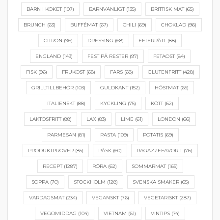
BARN I KÖKET
(107)
BARNVÄNLIGT
(135)
BRITTISK MAT
(65)
BRUNCH
(63)
BUFFÉMAT
(67)
CHILI
(69)
CHOKLAD
(96)
CITRON
(96)
DRESSING
(68)
EFTERRÄTT
(88)
ENGLAND
(143)
FEST PÅ RESTER
(97)
FETAOST
(84)
FISK
(96)
FRUKOST
(68)
FÄRS
(68)
GLUTENFRITT
(428)
GRILLTILLBEHÖR
(103)
GULDKANT
(152)
HÖSTMAT
(65)
ITALIENSKT
(88)
KYCKLING
(75)
KÖTT
(62)
LAKTOSFRITT
(88)
LAX
(83)
LIME
(61)
LONDON
(66)
PARMESAN
(81)
PASTA
(109)
POTATIS
(69)
PRODUKTPROVER
(85)
PÅSK
(60)
RAGAZZEFAVORIT
(76)
RECEPT
(1287)
RÖRA
(62)
SOMMARMAT
(165)
SOPPA
(70)
STOCKHOLM
(128)
SVENSKA SMAKER
(65)
VARDAGSMAT
(234)
VEGANSKT
(76)
VEGETARISKT
(287)
VEGOMIDDAG
(104)
VIETNAM
(61)
VINTIPS
(74)