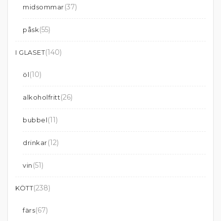
(37)
midsommar
(55)
påsk
(140)
I GLASET
(10)
öl
(26)
alkoholfritt
(11)
bubbel
(12)
drinkar
(51)
vin
(238)
KÖTT
(67)
färs