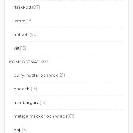
(87)
fläskkött
(18)
lamm
(90)
nötkött
(15)
vilt
(303)
KOMFORTMAT
(21)
curry, nudlar och wok
(15)
gnocchi
(14)
hamburgare
(61)
matiga mackor och wraps
(15)
paj