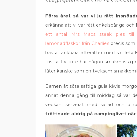
morgonpromenaden ner till stranden med
Förra året så var vi ju rätt insnöa
erkänna att vi var rätt enkelspåriga oc
ett antal Mrs Macs steak pies till 
lemonadflaskor från Charlies
precis som f
bästa tänkbara efterätter med sin feta
trist att vi inte har någon smakmässi
låter kanske som en tveksam smakkombo 
Barnen åt söta saftiga gula kiwis morg
annat denna gång till middag så var de
veckan, serverat med sallad och pin
tröttnade aldrig på campinglivet när 