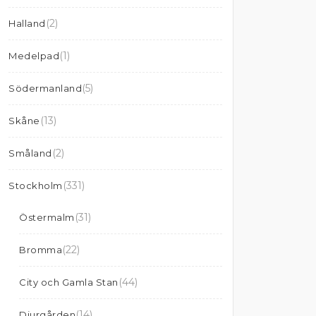
(2)
Halland
(1)
Medelpad
(5)
Södermanland
(13)
Skåne
(2)
Småland
(331)
Stockholm
(31)
Östermalm
(22)
Bromma
(44)
City och Gamla Stan
(14)
Djurgården