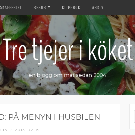
SKAFFERIET
RESOR
KLIPPBOK
ARKIV
Tre tjejer i köket
en blogg om mat sedan 2004
: PÅ MENYN I HUSBILEN
LIN
2013-02-19
/