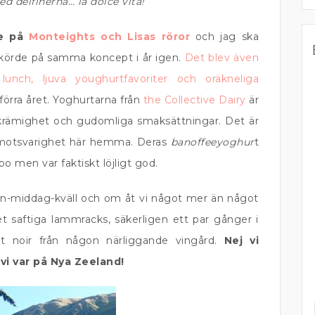
 delfinerna… la dolce vita!
de på
Monteights och Lisas röror
och jag ska
h körde på samma koncept i år igen.
Det blev även
lunch, ljuva youghurtfavoriter och oräkneliga
örra året. Yoghurtarna från
the Collective Dairy
är
 krämighet och gudomliga smaksättningar. Det är
g motsvarighet här hemma. Deras
banoffeeyoghur
t
men var faktiskt löjligt god.
on-middag-kväll och om åt vi något mer än något
t saftiga lammracks, säkerligen ett par gånger i
ot noir från någon närliggande vingård.
Nej vi
vi var på Nya Zeeland!