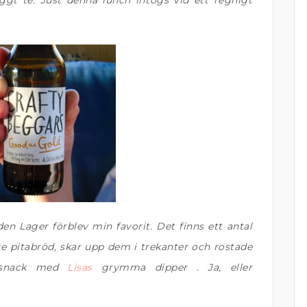
gt te. Just denna lunch intogs vid ett regnigt
n Lager förblev min favorit. Det finns ett antal
pte pitabröd, skar upp dem i trekanter och rostade
n-snack med
Lisas
grymma dipper . Ja, eller