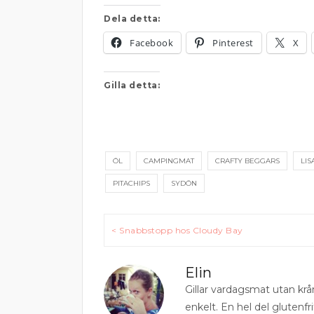
Dela detta:
Facebook
Pinterest
X
Gilla detta:
ÖL
CAMPINGMAT
CRAFTY BEGGARS
LIS
PITACHIPS
SYDÖN
Inläggsnavigering
< Snabbstopp hos Cloudy Bay
Elin
Gillar vardagsmat utan krå
enkelt. En hel del glutenfri