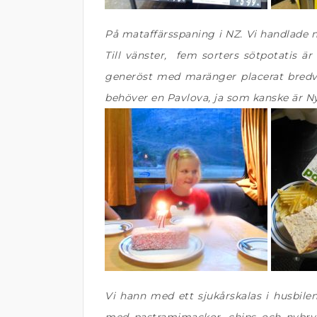
På mataffärsspaning i NZ. Vi handlade n
Till vänster, fem sorters sötpotatis är
generöst med maränger placerat bredv
behöver en Pavlova, ja som kanske är N
Vi hann med ett sjukårskalas i husbilen!