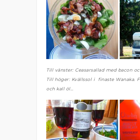
Till vänster: Ceasarsallad med bacon oc
Till höger: Kvällssol i finaste Wanaka.
och kall öl…