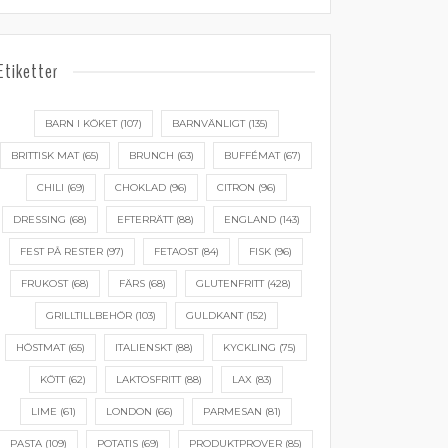
Etiketter
BARN I KÖKET
(107)
BARNVÄNLIGT
(135)
BRITTISK MAT
(65)
BRUNCH
(63)
BUFFÉMAT
(67)
CHILI
(69)
CHOKLAD
(96)
CITRON
(96)
DRESSING
(68)
EFTERRÄTT
(88)
ENGLAND
(143)
FEST PÅ RESTER
(97)
FETAOST
(84)
FISK
(96)
FRUKOST
(68)
FÄRS
(68)
GLUTENFRITT
(428)
GRILLTILLBEHÖR
(103)
GULDKANT
(152)
HÖSTMAT
(65)
ITALIENSKT
(88)
KYCKLING
(75)
KÖTT
(62)
LAKTOSFRITT
(88)
LAX
(83)
LIME
(61)
LONDON
(66)
PARMESAN
(81)
PASTA
(109)
POTATIS
(69)
PRODUKTPROVER
(85)