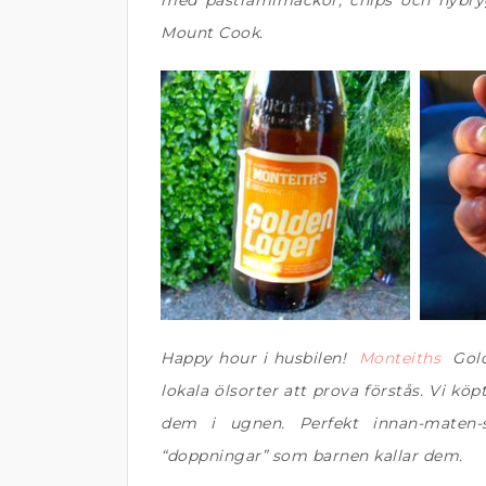
med pastramimackor, chips och nybryg
Mount Cook.
Happy hour i husbilen!
Monteiths
Golde
lokala ölsorter att prova förstås. Vi kö
dem i ugnen. Perfekt innan-mate
“doppningar” som barnen kallar dem.