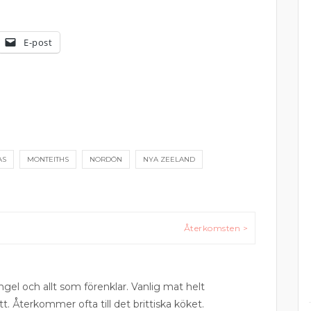
E-post
AS
MONTEITHS
NORDÖN
NYA ZEELAND
Återkomsten >
ngel och allt som förenklar. Vanlig mat helt
tt. Återkommer ofta till det brittiska köket.