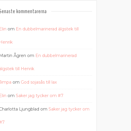
Senaste kommentarerna
Elin
om
En dubbelmarinerad älgstek till
Henrik
Martin Ågren
om
En dubbelmarinerad
älgstek till Henrik
Jimpa
om
God sojasås till lax
Elin
om
Saker jag tycker om #7
Charlotta Ljungblad
om
Saker jag tycker om
#7