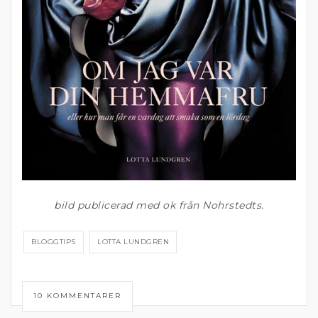
bild publicerad med ok från Nohrstedts.
BLOGGTIPS
LOTTA LUNDGREN
10 KOMMENTARER