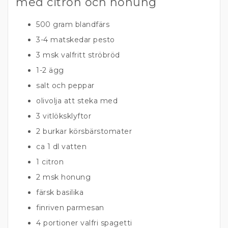
med citron och honung
500 gram blandfärs
3-4 matskedar pesto
3 msk valfritt ströbröd
1-2 ägg
salt och peppar
olivolja att steka med
3
vitlöksklyftor
2 burkar körsbärstomater
ca 1 dl
vatten
1
citron
2 msk
honung
färsk basilika
finriven parmesan
4 portioner valfri
spagetti