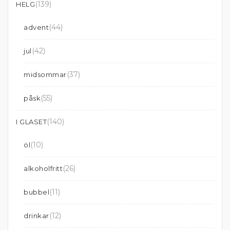
(139)
HELG
(44)
advent
(42)
jul
(37)
midsommar
(55)
påsk
(140)
I GLASET
(10)
öl
(26)
alkoholfritt
(11)
bubbel
(12)
drinkar