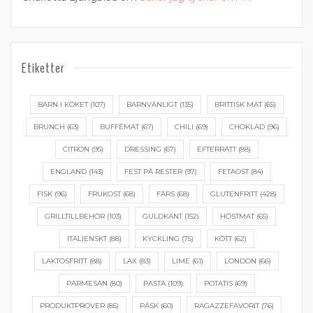
Etiketter
BARN I KÖKET
(107)
BARNVÄNLIGT
(135)
BRITTISK MAT
(65)
BRUNCH
(63)
BUFFÉMAT
(67)
CHILI
(69)
CHOKLAD
(96)
CITRON
(95)
DRESSING
(67)
EFTERRÄTT
(88)
ENGLAND
(143)
FEST PÅ RESTER
(97)
FETAOST
(84)
FISK
(96)
FRUKOST
(68)
FÄRS
(68)
GLUTENFRITT
(428)
GRILLTILLBEHÖR
(103)
GULDKANT
(152)
HÖSTMAT
(65)
ITALIENSKT
(88)
KYCKLING
(75)
KÖTT
(62)
LAKTOSFRITT
(88)
LAX
(83)
LIME
(61)
LONDON
(66)
PARMESAN
(80)
PASTA
(109)
POTATIS
(69)
PRODUKTPROVER
(85)
PÅSK
(60)
RAGAZZEFAVORIT
(76)