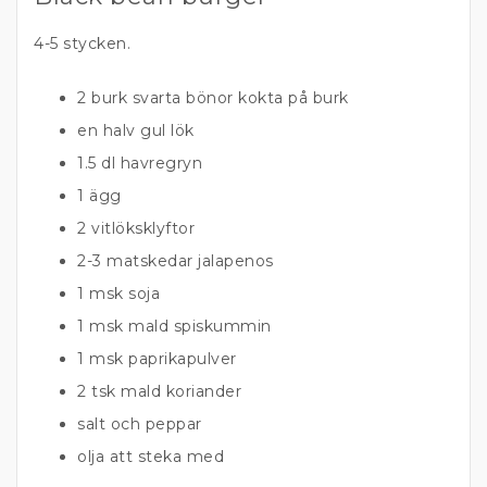
4-5 stycken.
2 burk
svarta bönor kokta på burk
en halv
gul lök
1.5 dl
havregryn
1
ägg
2
vitlöksklyftor
2-3 matskedar
jalapenos
1 msk
soja
1 msk
mald spiskummin
1 msk
paprikapulver
2 tsk
mald koriander
salt och peppar
olja att steka med