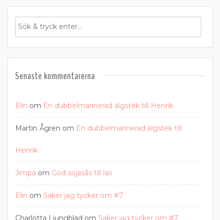
Senaste kommentarerna
Elin
om
En dubbelmarinerad älgstek till Henrik
Martin Ågren
om
En dubbelmarinerad älgstek till
Henrik
Jimpa
om
God sojasås till lax
Elin
om
Saker jag tycker om #7
Charlotta Ljungblad
om
Saker jag tycker om #7