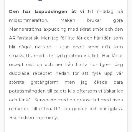
Den här laxpuddingen åt vi
till middag på
midsommarafton. Maken brukar göra
Mannerströms laxpudding med skirat smör och den
ÄR fantastisk. Men jag föll lite för den här idén som
blir något nättare – utan brynt smör och som
smaksätts med lite syrlig citron istället. Har lånat
recept rakt up och ner från Lotta Lundgren. Jag
dubblade receptet nedan för att fylla upp vår
största gratängform men jag ökade bara
potatismängden till ca ett kilo eftersom vi älskar lax
och fänkål. Serverade med en grönsallad med rivna
rödbetor. Till efterrätt? Jordgubbar och vaniljglass.
Bra midsommarmeny.