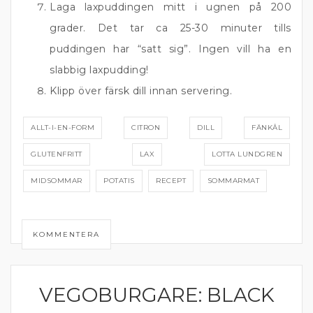
Laga laxpuddingen mitt i ugnen på 200
grader. Det tar ca 25-30 minuter tills
puddingen har “satt sig”. Ingen vill ha en
slabbig laxpudding!
Klipp över färsk dill innan servering.
ALLT-I-EN-FORM
CITRON
DILL
FÄNKÅL
GLUTENFRITT
LAX
LOTTA LUNDGREN
MIDSOMMAR
POTATIS
RECEPT
SOMMARMAT
KOMMENTERA
VEGOBURGARE: BLACK
HAMBURGARE