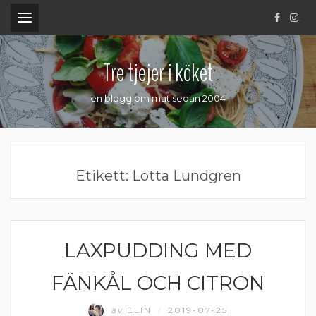
.
Tre tjejer i köket
en blogg om mat sedan 2004
Etikett:
Lotta Lundgren
LAXPUDDING MED
FISK
FÄNKÅL OCH CITRON
av
ELIN
2019-07-25
/