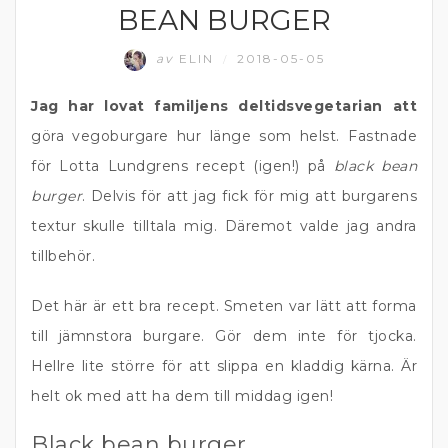
BEAN BURGER
av
ELIN
2018-05-05
/
Jag har lovat familjens deltidsvegetarian att
göra vegoburgare hur länge som helst. Fastnade
för Lotta Lundgrens recept (igen!) på
black bean
burger
. Delvis för att jag fick för mig att burgarens
textur skulle tilltala mig. Däremot valde jag andra
tillbehör.
Det här är ett bra recept. Smeten var lätt att forma
till jämnstora burgare. Gör dem inte för tjocka.
Hellre lite större för att slippa en kladdig kärna. Är
helt ok med att ha dem till middag igen!
Black bean burger