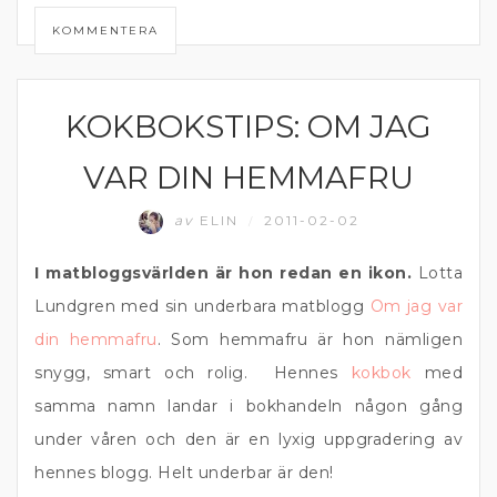
KOMMENTERA
KOKBOKSTIPS: OM JAG
MATPRAT
VAR DIN HEMMAFRU
av
ELIN
2011-02-02
/
I matbloggsvärlden är hon redan en ikon.
Lotta
Lundgren med sin underbara matblogg
Om jag var
din hemmafru
. Som hemmafru är hon nämligen
snygg, smart och rolig. Hennes
kokbok
med
samma namn landar i bokhandeln någon gång
under våren och den är en lyxig uppgradering av
hennes blogg. Helt underbar är den!