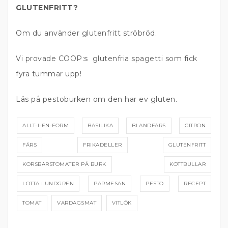
GLUTENFRITT?
Om du använder glutenfritt ströbröd.
Vi provade COOP:s glutenfria spagetti som fick
fyra tummar upp!
Läs på pestoburken om den har ev gluten.
ALLT-I-EN-FORM
BASILIKA
BLANDFÄRS
CITRON
FÄRS
FRIKADELLER
GLUTENFRITT
KÖRSBÄRSTOMATER PÅ BURK
KÖTTBULLAR
LOTTA LUNDGREN
PARMESAN
PESTO
RECEPT
TOMAT
VARDAGSMAT
VITLÖK