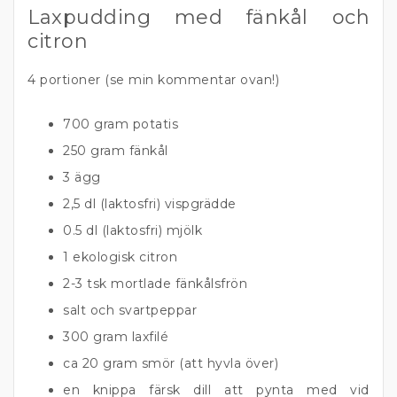
Laxpudding med fänkål och
citron
4 portioner (se min kommentar ovan!)
700 gram potatis
250 gram fänkål
3 ägg
2,5 dl (laktosfri) vispgrädde
0.5 dl (laktosfri) mjölk
1 ekologisk citron
2-3 tsk mortlade fänkålsfrön
salt och svartpeppar
300 gram laxfilé
ca 20 gram smör (att hyvla över)
en knippa färsk dill att pynta med vid