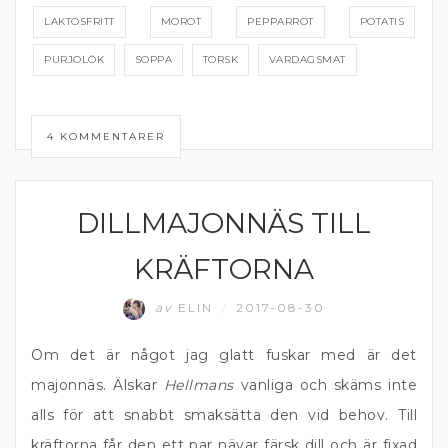
LAKTOSFRITT
MOROT
PEPPARROT
POTATIS
PURJOLÖK
SOPPA
TORSK
VARDAGSMAT
4 KOMMENTARER
DILLMAJONNÄS TILL
DIPP OCH RÖROR
KRÄFTORNA
av
ELIN
2017-08-30
/
Om det är något jag glatt fuskar med är det
majonnäs. Älskar
Hellmans
vanliga och skäms inte
alls för att snabbt smaksätta den vid behov. Till
kräftorna får den ett par nävar färsk dill och är fixad