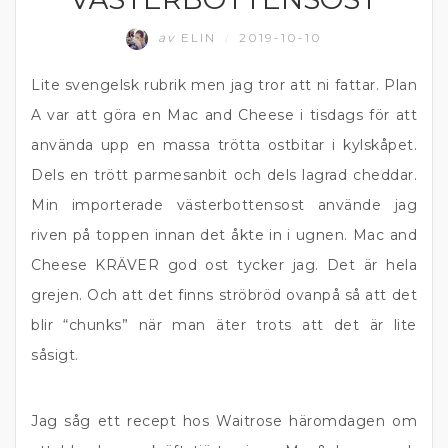
av
ELIN
2019-10-10
/
Lite svengelsk rubrik men jag tror att ni fattar. Plan
A var att göra en Mac and Cheese i tisdags för att
använda upp en massa trötta ostbitar i kylskåpet.
Dels en trött parmesanbit och dels lagrad cheddar.
Min importerade västerbottensost använde jag
riven på toppen innan det åkte in i ugnen. Mac and
Cheese KRÄVER god ost tycker jag. Det är hela
grejen. Och att det finns ströbröd ovanpå så att det
blir “chunks” när man äter trots att det är lite
såsigt.
Jag såg ett recept hos Waitrose häromdagen om