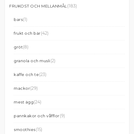
(183)
FRUKOST OCH MELLANMÅL
(1)
bars
(42)
frukt och bär
(8)
gröt
(2)
granola och musli
(23)
kaffe och te
(29)
mackor
(24)
mest ägg
(9)
pannkakor och våfflor
(15)
smoothies