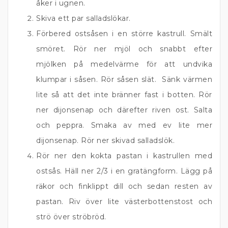
åker i ugnen.
Skiva ett par salladslökar.
Förbered ostsåsen i en större kastrull. Smält
smöret. Rör ner mjöl och snabbt efter
mjölken på medelvärme för att undvika
klumpar i såsen. Rör såsen slät. Sänk värmen
lite så att det inte bränner fast i botten. Rör
ner dijonsenap och därefter riven ost. Salta
och peppra. Smaka av med ev lite mer
dijonsenap. Rör ner skivad salladslök.
Rör ner den kokta pastan i kastrullen med
ostsås. Häll ner 2/3 i en gratängform. Lägg på
räkor och finklippt dill och sedan resten av
pastan. Riv över lite västerbottenstost och
strö över ströbröd.