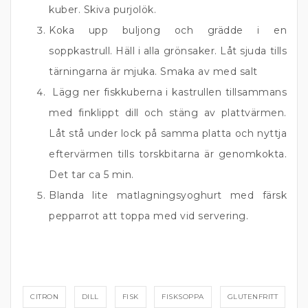
kuber. Skiva purjolök.
Koka upp buljong och grädde i en
soppkastrull. Häll i alla grönsaker. Låt sjuda tills
tärningarna är mjuka. Smaka av med salt
Lägg ner fiskkuberna i kastrullen tillsammans
med finklippt dill och stäng av plattvärmen.
Låt stå under lock på samma platta och nyttja
eftervärmen tills torskbitarna är genomkokta.
Det tar ca 5 min.
Blanda lite matlagningsyoghurt med färsk
pepparrot att toppa med vid servering.
CITRON
DILL
FISK
FISKSOPPA
GLUTENFRITT