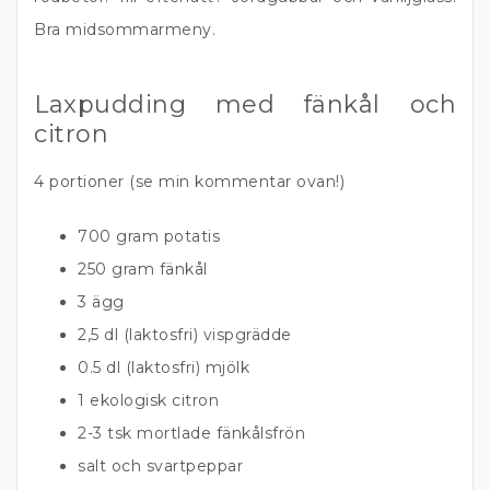
Bra midsommarmeny.
Laxpudding med fänkål och
citron
4 portioner (se min kommentar ovan!)
700 gram potatis
250 gram fänkål
3 ägg
2,5 dl (laktosfri) vispgrädde
0.5 dl (laktosfri) mjölk
1 ekologisk citron
2-3 tsk mortlade fänkålsfrön
salt och svartpeppar