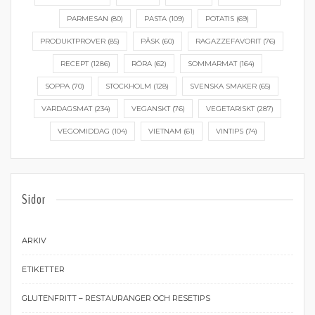
PARMESAN
(80)
PASTA
(109)
POTATIS
(69)
PRODUKTPROVER
(85)
PÅSK
(60)
RAGAZZEFAVORIT
(76)
RECEPT
(1286)
RÖRA
(62)
SOMMARMAT
(164)
SOPPA
(70)
STOCKHOLM
(128)
SVENSKA SMAKER
(65)
VARDAGSMAT
(234)
VEGANSKT
(76)
VEGETARISKT
(287)
VEGOMIDDAG
(104)
VIETNAM
(61)
VINTIPS
(74)
Sidor
ARKIV
ETIKETTER
GLUTENFRITT – RESTAURANGER OCH RESETIPS