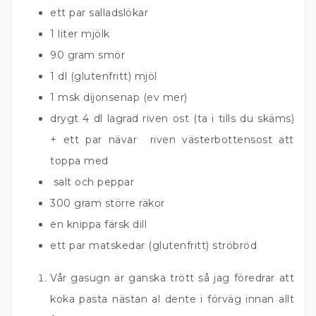
ett par salladslökar
1 liter mjölk
90 gram smör
1 dl (glutenfritt) mjöl
1 msk dijonsenap (ev mer)
drygt 4 dl lagrad riven ost (ta i tills du skäms)
+ ett par nävar riven västerbottensost att
toppa med
salt och peppar
300 gram större räkor
en knippa färsk dill
ett par matskedar (glutenfritt) ströbröd
Vår gasugn är ganska trött så jag föredrar att
koka pasta nästan al dente i förväg innan allt