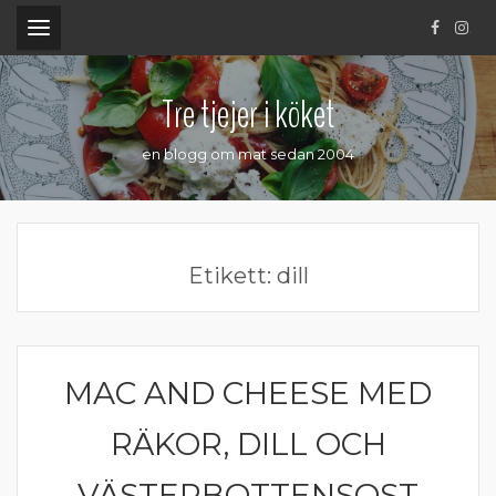
.
Tre tjejer i köket
en blogg om mat sedan 2004
Etikett:
dill
MAC AND CHEESE MED
KOMFORTMAT
RÄKOR, DILL OCH
VÄSTERBOTTENSOST