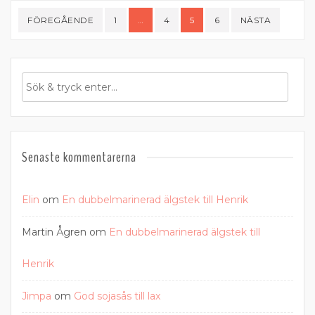
Sidnumrering
FÖREGÅENDE
1
…
4
5
6
NÄSTA
för
inlägg
Senaste kommentarerna
Elin
om
En dubbelmarinerad älgstek till Henrik
Martin Ågren
om
En dubbelmarinerad älgstek till
Henrik
Jimpa
om
God sojasås till lax