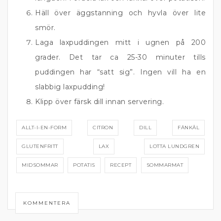
Häll över äggstanning och hyvla över lite
smör.
Laga laxpuddingen mitt i ugnen på 200
grader. Det tar ca 25-30 minuter tills
puddingen har “satt sig”. Ingen vill ha en
slabbig laxpudding!
Klipp över färsk dill innan servering.
ALLT-I-EN-FORM
CITRON
DILL
FÄNKÅL
GLUTENFRITT
LAX
LOTTA LUNDGREN
MIDSOMMAR
POTATIS
RECEPT
SOMMARMAT
KOMMENTERA