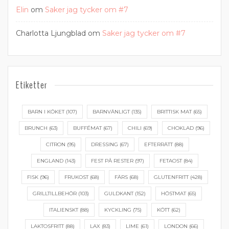
Elin
om
Saker jag tycker om #7
Charlotta Ljungblad
om
Saker jag tycker om #7
Etiketter
BARN I KÖKET
(107)
BARNVÄNLIGT
(135)
BRITTISK MAT
(65)
BRUNCH
(63)
BUFFÉMAT
(67)
CHILI
(69)
CHOKLAD
(96)
CITRON
(95)
DRESSING
(67)
EFTERRÄTT
(88)
ENGLAND
(143)
FEST PÅ RESTER
(97)
FETAOST
(84)
FISK
(96)
FRUKOST
(68)
FÄRS
(68)
GLUTENFRITT
(428)
GRILLTILLBEHÖR
(103)
GULDKANT
(152)
HÖSTMAT
(65)
ITALIENSKT
(88)
KYCKLING
(75)
KÖTT
(62)
LAKTOSFRITT
(88)
LAX
(83)
LIME
(61)
LONDON
(66)