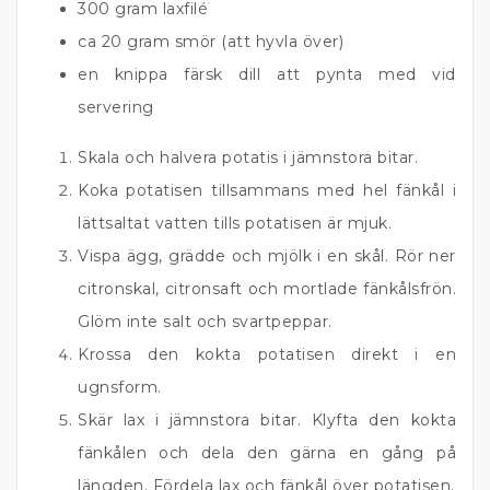
300 gram laxfilé
ca 20 gram smör (att hyvla över)
en knippa färsk dill att pynta med vid
servering
Skala och halvera potatis i jämnstora bitar.
Koka potatisen tillsammans med hel fänkål i
lättsaltat vatten tills potatisen är mjuk.
Vispa ägg, grädde och mjölk i en skål. Rör ner
citronskal, citronsaft och mortlade fänkålsfrön.
Glöm inte salt och svartpeppar.
Krossa den kokta potatisen direkt i en
ugnsform.
Skär lax i jämnstora bitar. Klyfta den kokta
fänkålen och dela den gärna en gång på
längden. Fördela lax och fänkål över potatisen.