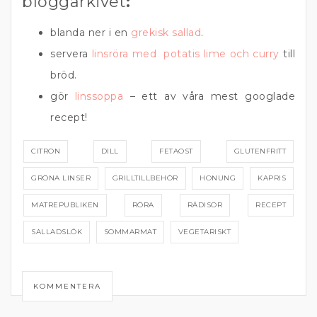
bloggarkivet
:
blanda ner i en
grekisk sallad
.
servera
linsröra med potatis lime och curry
till
bröd.
gör
linssoppa
– ett av våra mest googlade
recept!
CITRON
DILL
FETAOST
GLUTENFRITT
GRÖNA LINSER
GRILLTILLBEHÖR
HONUNG
KAPRIS
MATREPUBLIKEN
RÖRA
RÄDISOR
RECEPT
SALLADSLÖK
SOMMARMAT
VEGETARISKT
KOMMENTERA