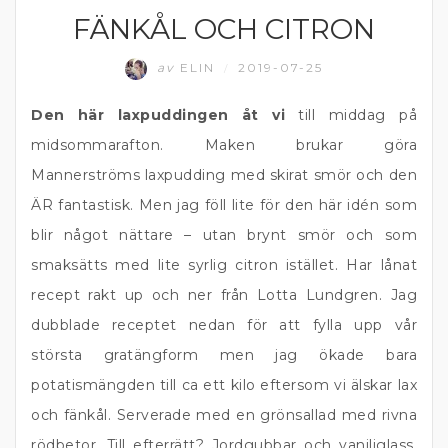
FÄNKÅL OCH CITRON
av
ELIN
2019-07-25
/
Den här laxpuddingen åt vi
till middag på
midsommarafton. Maken brukar göra
Mannerströms laxpudding med skirat smör och den
ÄR fantastisk. Men jag föll lite för den här idén som
blir något nättare – utan brynt smör och som
smaksätts med lite syrlig citron istället. Har lånat
recept rakt up och ner från Lotta Lundgren. Jag
dubblade receptet nedan för att fylla upp vår
största gratängform men jag ökade bara
potatismängden till ca ett kilo eftersom vi älskar lax
och fänkål. Serverade med en grönsallad med rivna
rödbetor. Till efterrätt? Jordgubbar och vaniljglass.