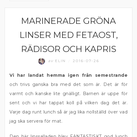
MARINERADE GRÖNA
GRÖNA TILLBEHÖR
LINSER MED FETAOST,
RÄDISOR OCH KAPRIS
av
ELIN
2016-07-26
/
Vi har landat hemma igen från semestrande
och trivs ganska bra med det som är. Det är för
varmt och kanske lite gnälligt. Barnen är uppe för
sent och vi har tappat koll på vilken dag det är.
Varje dag runt lunch så är jag lika nollställd över vad
jag ska servera för mat.
Den här linssalladen blev FANTASTISKT god lunch