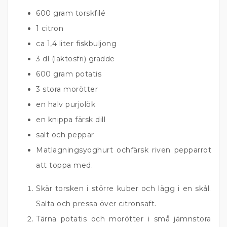
6
00 gram
torskfilé
1
citron
ca
1,4 liter
fiskbuljong
3
dl
(laktosfri)
grädde
6
00 gram
potatis
3 stora
morötter
en halv
purjolök
en knippa färsk dill
salt och peppar
Matlagningsyoghurt ochfärsk riven pepparrot
att toppa med.
Skär torsken i större kuber och lägg i en skål.
Salta och pressa över citronsaft.
Tärna potatis och morötter i små jämnstora