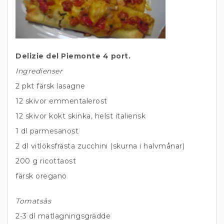
Delizie del Piemonte 4 port.
Ingredienser
2 pkt färsk lasagne
12 skivor emmentalerost
12 skivor kokt skinka, helst italiensk
1 dl parmesanost
2 dl vitlöksfrästa zucchini (skurna i halvmånar)
200 g ricottaost
färsk oregano
Tomatsås
2-3 dl matlagningsgrädde