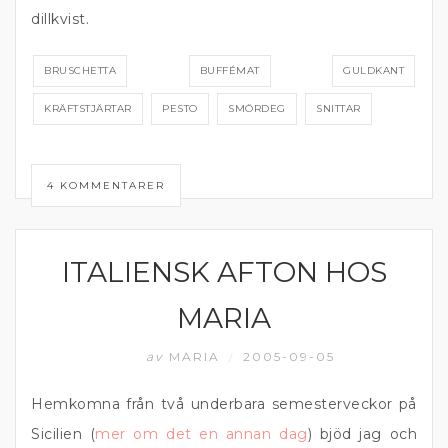
dillkvist.
BRUSCHETTA
BUFFÉMAT
GULDKANT
KRÄFTSTJÄRTAR
PESTO
SMÖRDEG
SNITTAR
4 KOMMENTARER
ITALIENSK AFTON HOS
PASTA
MARIA
av
MARIA
2005-09-05
/
Hemkomna från två underbara semesterveckor på
Sicilien (
mer om det en annan dag
) bjöd jag och