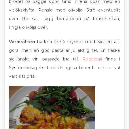
brödet på bägge sidor. Gnid in ena sidan med en
vitlöksklyfta. Pensla med olivolja. Strö eventuellt
över lite salt, lägg tomatröran på bruschettan,
ringla olivolja över.
Varmrätten
hade inte så mycket med Sicilien att
göra, men en god pasta är ju aldrig fel. En flaska
sicilianskt vin passade bra till,
Regaleali
finns i
Systembolagets beställningssortiment och är väl
värt sitt pris.