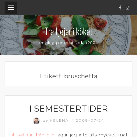
.
Tre tjejer i köket
en blogg om mat sedan 2004
Etikett:
bruschetta
I SEMESTERTIDER
FRUKT OCH BÄR
av
HELENA
2008-07-24
/
Till skillnad från Elin
lagar jag inte alls mycket mat