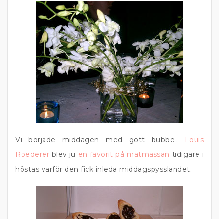
Vi började middagen med gott bubbel.
Louis
Roederer
blev ju
en favorit på matmässan
tidigare i
höstas varför den fick inleda middagspysslandet.