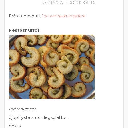
av
MARIA
2005-09-12
/
Från menyn till
J:s överraskningsfest
.
Pestosnurror
Ingredienser
djupfrysta smördegsplattor
pesto