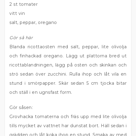
2 st tomater
vitt vin
salt, peppar, oregano
Gör så här
Blanda ricottaosten med salt, peppar, lite olivolja
och finhackad oregano. Lägg ut plattorna bred ut
ricottablandningen, lägg på osten och skinkan och
strö sedan över zucchini. Rulla ihop och låt vila en
stund i smörpapper. Skär sedan 5 cm tjocka bitar
och ställ i en ugnsfast form.
Gör såsen:
Grovhacka tomaterna och fräs upp med lite olivolja
tills mycket av vattnet har dunstat bort. Häll sedan i
grädden och låt koka ihop en stund. Smaka av med