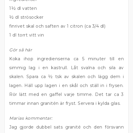
1½ dl vatten
½ dl strösocker
finrivet skal och saften av 1 citron (ca 3/4 dl)
1 dl torrt vitt vin
Gör så här
Koka ihop ingredienserna ca 5 minuter till en
simmig lag i en kastrull. Låt svalna och sila av
skalen. Spara ca ½ tsk av skalen och lägg dem i
lagen. Häll upp lagen i en skål och ställ in i frysen.
Rör lätt med en gaffel varje timme. Det tar ca 3
timmar innan granitén är fryst. Servera i kylda glas.
Marias kommentar:
Jag gjorde dubbel sats granité och den försvann