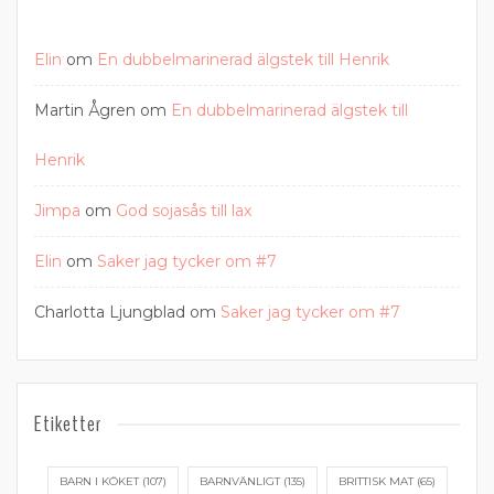
Elin
om
En dubbelmarinerad älgstek till Henrik
Martin Ågren
om
En dubbelmarinerad älgstek till
Henrik
Jimpa
om
God sojasås till lax
Elin
om
Saker jag tycker om #7
Charlotta Ljungblad
om
Saker jag tycker om #7
Etiketter
BARN I KÖKET
(107)
BARNVÄNLIGT
(135)
BRITTISK MAT
(65)