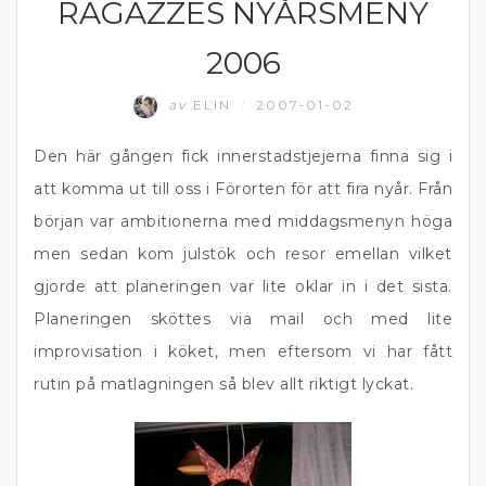
RAGAZZES NYÅRSMENY
EFTERRÄTT
2006
av
ELIN
2007-01-02
/
Den här gången fick innerstadstjejerna finna sig i
att komma ut till oss i Förorten för att fira nyår. Från
början var ambitionerna med middagsmenyn höga
men sedan kom julstök och resor emellan vilket
gjorde att planeringen var lite oklar in i det sista.
Planeringen sköttes via mail och med lite
improvisation i köket, men eftersom vi har fått
rutin på matlagningen så blev allt riktigt lyckat.