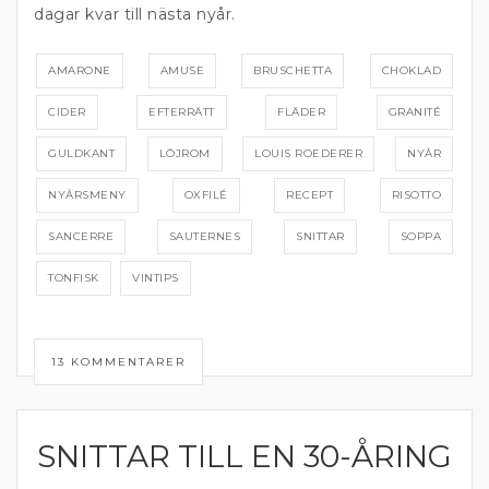
dagar kvar till nästa nyår.
AMARONE
AMUSE
BRUSCHETTA
CHOKLAD
CIDER
EFTERRÄTT
FLÄDER
GRANITÉ
GULDKANT
LÖJROM
LOUIS ROEDERER
NYÅR
NYÅRSMENY
OXFILÉ
RECEPT
RISOTTO
SANCERRE
SAUTERNES
SNITTAR
SOPPA
TONFISK
VINTIPS
13 KOMMENTARER
SNITTAR TILL EN 30-ÅRING
FÖRRÄTT