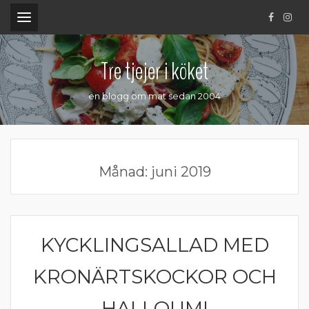
.
Tre tjejer i köket
en blogg om mat sedan 2004
Månad:
juni 2019
KYCKLINGSALLAD MED
DIPP OCH RÖROR
KRONÄRTSKOCKOR OCH
HALLOUMI