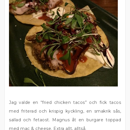
Jag valde en “fried chicken tacos” och fick tacos
med friterad och krispig kyckling, en smakrik sås,
sallad och fetaost. Magnus åt en burgare toppad
med mac & cheese. Extra allt, alltså.