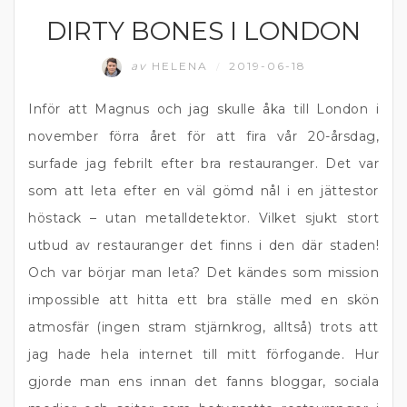
DIRTY BONES I LONDON
ENGLAND
av
HELENA
2019-06-18
/
Inför att Magnus och jag skulle åka till London i
november förra året för att fira vår 20-årsdag,
surfade jag febrilt efter bra restauranger. Det var
som att leta efter en väl gömd nål i en jättestor
höstack – utan metalldetektor. Vilket sjukt stort
utbud av restauranger det finns i den där staden!
Och var börjar man leta? Det kändes som mission
impossible att hitta ett bra ställe med en skön
atmosfär (ingen stram stjärnkrog, alltså) trots att
jag hade hela internet till mitt förfogande. Hur
gjorde man ens innan det fanns bloggar, sociala