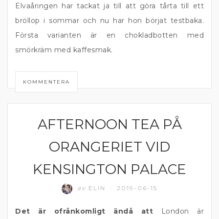
Elvaåringen har tackat ja till att göra tårta till ett
bröllop i sommar och nu har hon börjat testbaka.
Första varianten är en chokladbotten med
smörkräm med kaffesmak.
KOMMENTERA
AFTERNOON TEA PÅ
ENGLAND
ORANGERIET VID
KENSINGTON PALACE
av
ELIN
2019-06-15
/
Det är ofrånkomligt ändå att
London är