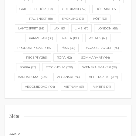
GRILLTILLBEHÖR
(103)
GULDKANT
(152)
HÖSTMAT
(65)
ITALIENSKT
(88)
KYCKLING
(75)
KÖTT
(62)
LAKTOSFRITT
(88)
LAX
(83)
LIME
(61)
LONDON
(66)
PARMESAN
(80)
PASTA
(109)
POTATIS
(69)
PRODUKTPROVER
(85)
PÅSK
(60)
RAGAZZEFAVORIT
(76)
RECEPT
(1286)
RÖRA
(62)
SOMMARMAT
(164)
SOPPA
(70)
STOCKHOLM
(128)
SVENSKA SMAKER
(65)
VARDAGSMAT
(234)
VEGANSKT
(76)
VEGETARISKT
(287)
VEGOMIDDAG
(104)
VIETNAM
(61)
VINTIPS
(74)
Sidor
ARKIV