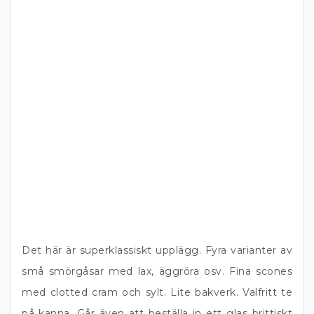
Det här är superklassiskt upplägg. Fyra varianter av
små smörgåsar med lax, äggröra osv. Fina scones
med clotted cram och sylt. Lite bakverk. Valfritt te
på kanna. Går även att beställa in ett glas brittiskt