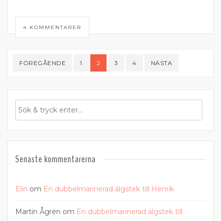
4 KOMMENTARER
Sidnumrering
FÖREGÅENDE
1
2
3
4
NÄSTA
för
inlägg
Senaste kommentarerna
Elin
om
En dubbelmarinerad älgstek till Henrik
Martin Ågren
om
En dubbelmarinerad älgstek till