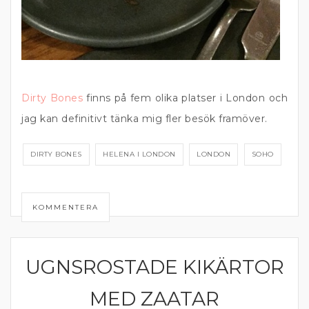
Dirty Bones
finns på fem olika platser i London och
jag kan definitivt tänka mig fler besök framöver.
DIRTY BONES
HELENA I LONDON
LONDON
SOHO
KOMMENTERA
UGNSROSTADE KIKÄRTOR
GRÖNA TILLBEHÖR
MED ZAATAR