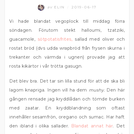
av
ELIN
2019-06-17
/
Vi hade blandat vegoplock till middag förra
söndagen. Förutom stekt halloumi, tzatziki,
guacamole,
sötpotatisfrites,
sallad med oliver och
rostat bröd (dvs udda wrapbröd från frysen skurna i
trekanter och värmda i ugnen) provade jag att
rosta kikärtor i vår trötta gasugn.
Det blev bra. Det tar sin lilla stund för att de ska bli
lagom knapriga. Ingen vill ha dem
mushy.
Den här
gången rensade jag kryddlådan och tömde burken
med zaatar. En kryddblandning som oftast
innehåller sesamfrön, oregano och sumac. Har haft
den ibland i olika sallader.
Blandat annat här
. Det