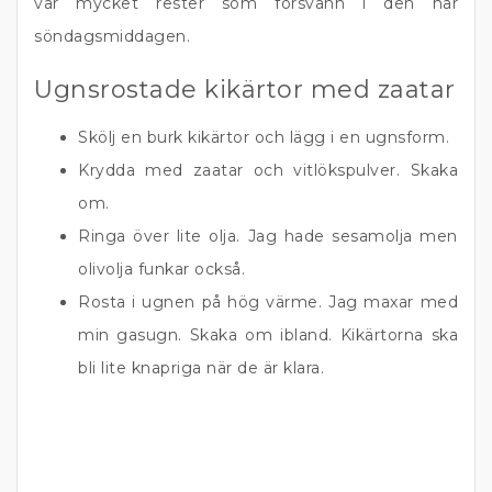
var mycket rester som försvann i den här
söndagsmiddagen.
Ugnsrostade kikärtor med zaatar
Skölj en burk kikärtor och lägg i en ugnsform.
Krydda med zaatar och vitlökspulver. Skaka
om.
Ringa över lite olja. Jag hade sesamolja men
olivolja funkar också.
Rosta i ugnen på hög värme. Jag maxar med
min gasugn. Skaka om ibland. Kikärtorna ska
bli lite knapriga när de är klara.