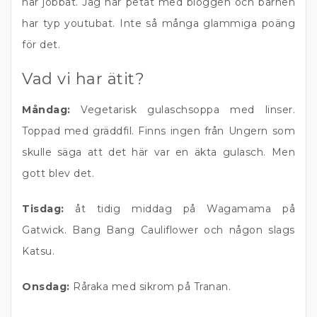
har jobbat. Jag har petat med bloggen och barnen
har typ youtubat. Inte så många glammiga poäng
för det.
Vad vi har ätit?
Måndag:
Vegetarisk gulaschsoppa med linser.
Toppad med gräddfil. Finns ingen från Ungern som
skulle säga att det här var en äkta gulasch. Men
gott blev det.
Tisdag:
åt tidig middag på Wagamama på
Gatwick. Bang Bang Cauliflower och någon slags
Katsu.
Onsdag:
Råraka med sikrom på Tranan.