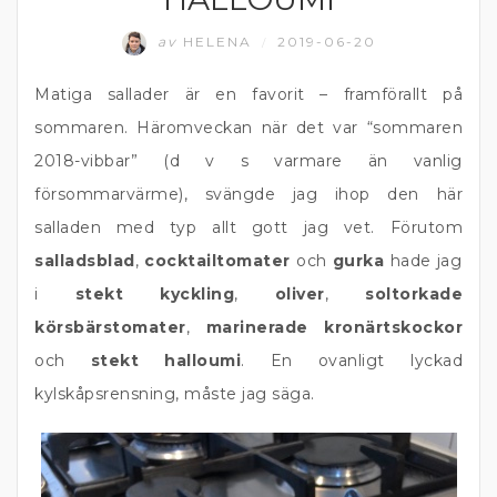
av
HELENA
2019-06-20
/
Matiga sallader är en favorit – framförallt på
sommaren. Häromveckan när det var “sommaren
2018-vibbar” (d v s varmare än vanlig
försommarvärme), svängde jag ihop den här
salladen med typ allt gott jag vet. Förutom
salladsblad
,
cocktailtomater
och
gurka
hade jag
i
stekt kyckling
,
oliver
,
soltorkade
körsbärstomater
,
marinerade kronärtskockor
och
stekt halloumi
. En ovanligt lyckad
kylskåpsrensning, måste jag säga.