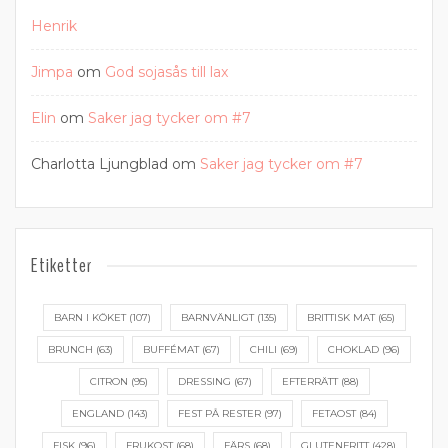
Henrik
Jimpa
om
God sojasås till lax
Elin
om
Saker jag tycker om #7
Charlotta Ljungblad
om
Saker jag tycker om #7
Etiketter
BARN I KÖKET
(107)
BARNVÄNLIGT
(135)
BRITTISK MAT
(65)
BRUNCH
(63)
BUFFÉMAT
(67)
CHILI
(69)
CHOKLAD
(96)
CITRON
(95)
DRESSING
(67)
EFTERRÄTT
(88)
ENGLAND
(143)
FEST PÅ RESTER
(97)
FETAOST
(84)
FISK
(96)
FRUKOST
(68)
FÄRS
(68)
GLUTENFRITT
(428)