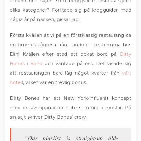
medier och sajter som betygsatte restauranger i
olika kategorier? Förlitade sig på krogguider med
några år på nacken, gissar jag.
Första kvällen åt vi på en förstklassig restaurang ca
en timmes tågresa från London – i.e. hemma hos
Elin! Kvällen efter stod ett bokat bord på
Dirty
Bones i Soho
och väntade på oss. Det visade sig
att restaurangen bara låg något kvarter från
vårt
hotell
, vilket var en trevlig bonus.
Dirty Bones har ett New York-influerat koncept
med en avslappnad och lite stimmig atmosfär. På
sin sajt skriver Dirty Bones’ crew:
“Our playlist is straight-up old-