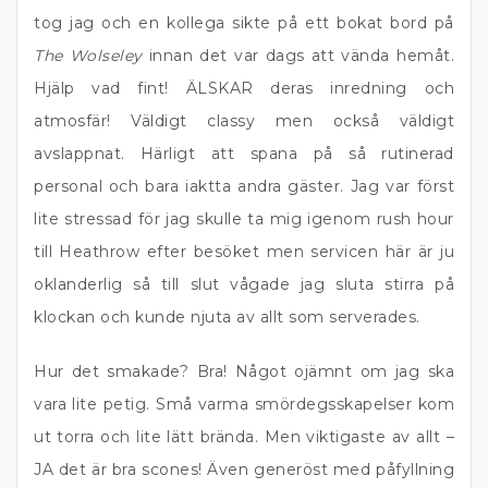
tog jag och en kollega sikte på ett bokat bord på
The Wolseley
innan det var dags att vända hemåt.
Hjälp vad fint! ÄLSKAR deras inredning och
atmosfär! Väldigt classy men också väldigt
avslappnat. Härligt att spana på så rutinerad
personal och bara iaktta andra gäster. Jag var först
lite stressad för jag skulle ta mig igenom rush hour
till Heathrow efter besöket men servicen här är ju
oklanderlig så till slut vågade jag sluta stirra på
klockan och kunde njuta av allt som serverades.
Hur det smakade? Bra! Något ojämnt om jag ska
vara lite petig. Små varma smördegsskapelser kom
ut torra och lite lätt brända. Men viktigaste av allt –
JA det är bra scones! Även generöst med påfyllning