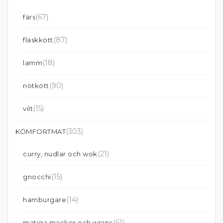
(67)
färs
(87)
fläskkött
(18)
lamm
(90)
nötkött
(15)
vilt
(303)
KOMFORTMAT
(21)
curry, nudlar och wok
(15)
gnocchi
(14)
hamburgare
(61)
matiga mackor och wraps