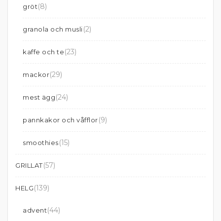
(8)
gröt
(2)
granola och musli
(23)
kaffe och te
(29)
mackor
(24)
mest ägg
(9)
pannkakor och våfflor
(15)
smoothies
(57)
GRILLAT
(139)
HELG
(44)
advent