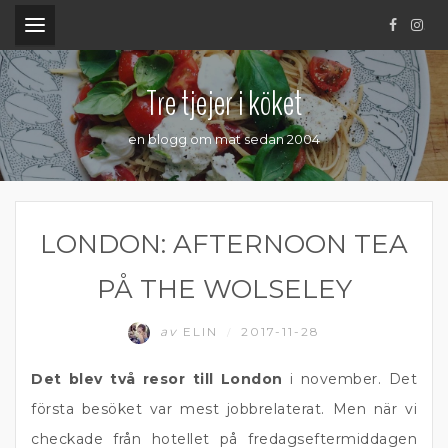
.
Tre tjejer i köket
en blogg om mat sedan 2004
LONDON: AFTERNOON TEA
PÅ THE WOLSELEY
av
ELIN
2017-11-28
/
Det blev två resor till London
i november. Det
första besöket var mest jobbrelaterat. Men när vi
checkade från hotellet på fredagseftermiddagen