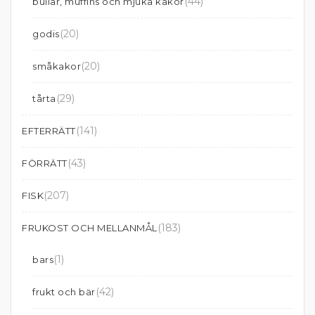
(44)
bullar, muffins och mjuka kakor
(20)
godis
(20)
småkakor
(29)
tårta
(141)
EFTERRÄTT
(43)
FÖRRÄTT
(207)
FISK
(183)
FRUKOST OCH MELLANMÅL
(1)
bars
(42)
frukt och bär