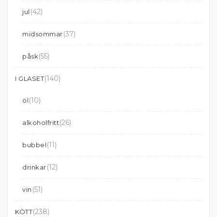
(42)
jul
(37)
midsommar
(55)
påsk
(140)
I GLASET
(10)
öl
(26)
alkoholfritt
(11)
bubbel
(12)
drinkar
(51)
vin
(238)
KÖTT