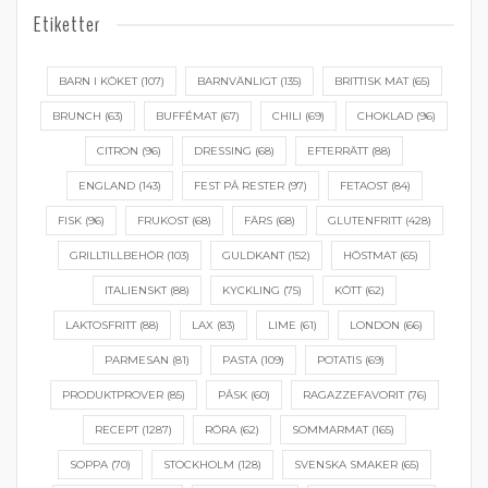
Etiketter
BARN I KÖKET
(107)
BARNVÄNLIGT
(135)
BRITTISK MAT
(65)
BRUNCH
(63)
BUFFÉMAT
(67)
CHILI
(69)
CHOKLAD
(96)
CITRON
(96)
DRESSING
(68)
EFTERRÄTT
(88)
ENGLAND
(143)
FEST PÅ RESTER
(97)
FETAOST
(84)
FISK
(96)
FRUKOST
(68)
FÄRS
(68)
GLUTENFRITT
(428)
GRILLTILLBEHÖR
(103)
GULDKANT
(152)
HÖSTMAT
(65)
ITALIENSKT
(88)
KYCKLING
(75)
KÖTT
(62)
LAKTOSFRITT
(88)
LAX
(83)
LIME
(61)
LONDON
(66)
PARMESAN
(81)
PASTA
(109)
POTATIS
(69)
PRODUKTPROVER
(85)
PÅSK
(60)
RAGAZZEFAVORIT
(76)
RECEPT
(1287)
RÖRA
(62)
SOMMARMAT
(165)
SOPPA
(70)
STOCKHOLM
(128)
SVENSKA SMAKER
(65)