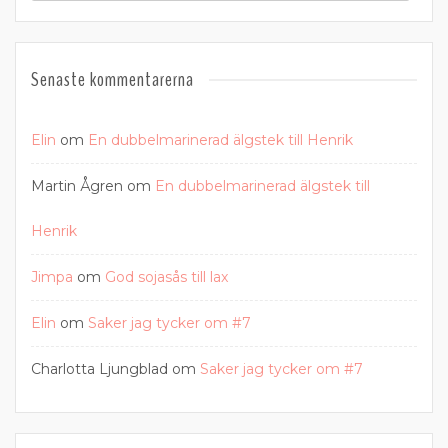
Senaste kommentarerna
Elin
om
En dubbelmarinerad älgstek till Henrik
Martin Ågren
om
En dubbelmarinerad älgstek till
Henrik
Jimpa
om
God sojasås till lax
Elin
om
Saker jag tycker om #7
Charlotta Ljungblad
om
Saker jag tycker om #7