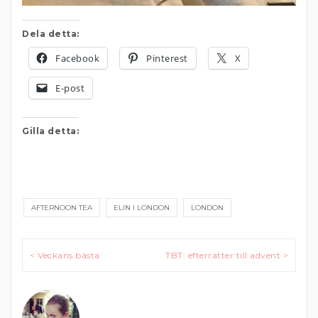
Dela detta:
Facebook
Pinterest
X
E-post
Gilla detta:
AFTERNOON TEA
ELIN I LONDON
LONDON
Inläggsnavigering
< Veckans bästa
TBT: efterrätter till advent >