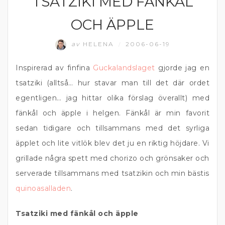
TSATZIKI MED FÄNKÅL
OCH ÄPPLE
av
HELENA
2006-06-19
/
Inspirerad av finfina
Guckalandslaget
gjorde jag en
tsatziki (alltså… hur stavar man till det där ordet
egentligen… jag hittar olika förslag överallt) med
fänkål och äpple i helgen. Fänkål är min favorit
sedan tidigare och tillsammans med det syrliga
äpplet och lite vitlök blev det ju en riktig höjdare. Vi
grillade några spett med chorizo och grönsaker och
serverade tillsammans med tsatzikin och min bästis
quinoasalladen
.
Tsatziki med fänkål och äpple