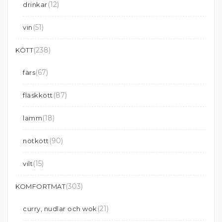
(12)
drinkar
(51)
vin
(238)
KÖTT
(67)
färs
(87)
fläskkött
(18)
lamm
(90)
nötkött
(15)
vilt
(303)
KOMFORTMAT
(21)
curry, nudlar och wok