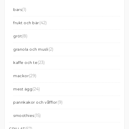
(1)
bars
(42)
frukt och bär
(8)
gröt
(2)
granola och musli
(23)
kaffe och te
(29)
mackor
(24)
mest ägg
(9)
pannkakor och våfflor
(15)
smoothies
(57)
GRILLAT