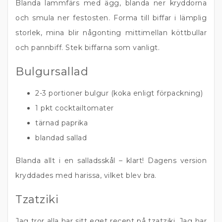
Blanda lammfärs med ägg, blanda ner kryddorna
och smula ner festosten. Forma till biffar i lämplig
storlek, mina blir någonting mittimellan köttbullar
och pannbiff. Stek biffarna som vanligt.
Bulgursallad
2-3 portioner bulgur (koka enligt förpackning)
1 pkt cocktailtomater
tärnad paprika
blandad sallad
Blanda allt i en salladsskål – klart! Dagens version
kryddades med harissa, vilket blev bra.
Tzatziki
Jag tror alla har sitt eget recept på tzatziki. Jag har