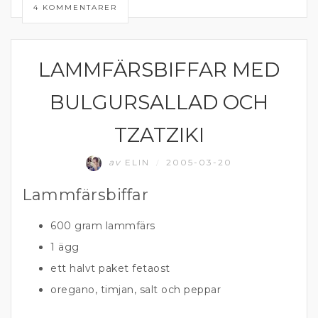
4 KOMMENTARER
LAMMFÄRSBIFFAR MED
FÄRS
BULGURSALLAD OCH
TZATZIKI
av
ELIN
2005-03-20
/
Lammfärsbiffar
600 gram lammfärs
1 ägg
ett halvt paket fetaost
oregano, timjan, salt och peppar