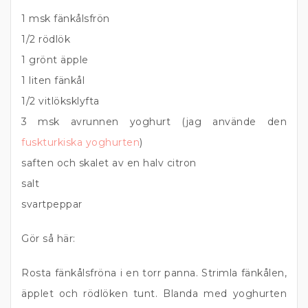
1 msk fänkålsfrön
1/2 rödlök
1 grönt äpple
1 liten fänkål
1/2 vitlöksklyfta
3 msk avrunnen yoghurt (jag använde den
fuskturkiska yoghurten
)
saften och skalet av en halv citron
salt
svartpeppar
Gör så här:
Rosta fänkålsfröna i en torr panna. Strimla fänkålen,
äpplet och rödlöken tunt. Blanda med yoghurten