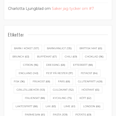
Charlotta Ljungblad
om
Saker jag tycker om #7
Etiketter
BARN I KÖKET
(107)
BARNVÄNLIGT
(135)
BRITTISK MAT
(65)
BRUNCH
(63)
BUFFÉMAT
(67)
CHILI
(69)
CHOKLAD
(96)
CITRON
(96)
DRESSING
(68)
EFTERRÄTT
(88)
ENGLAND
(143)
FEST PÅ RESTER
(97)
FETAOST
(84)
FISK
(96)
FRUKOST
(68)
FÄRS
(68)
GLUTENFRITT
(428)
GRILLTILLBEHÖR
(103)
GULDKANT
(152)
HÖSTMAT
(65)
ITALIENSKT
(88)
KYCKLING
(75)
KÖTT
(62)
LAKTOSFRITT
(88)
LAX
(83)
LIME
(61)
LONDON
(66)
PARMESAN
(81)
PASTA
(109)
POTATIS
(69)