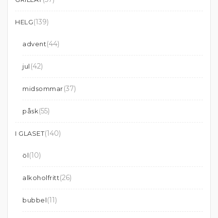
(139)
HELG
(44)
advent
(42)
jul
(37)
midsommar
(55)
påsk
(140)
I GLASET
(10)
öl
(26)
alkoholfritt
(11)
bubbel