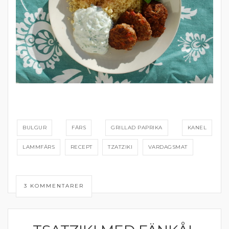
BULGUR
FÄRS
GRILLAD PAPRIKA
KANEL
LAMMFÄRS
RECEPT
TZATZIKI
VARDAGSMAT
3 KOMMENTARER
DIPP OCH RÖROR