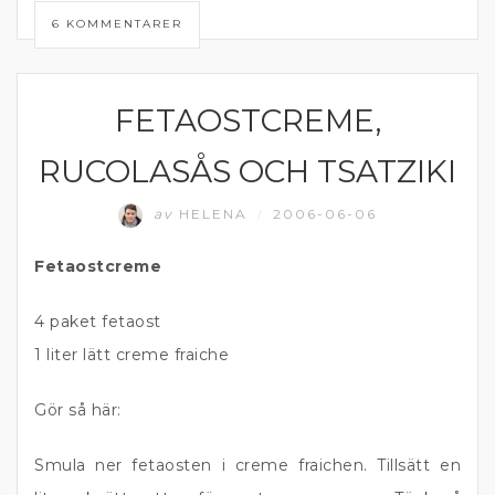
6 KOMMENTARER
FETAOSTCREME,
DIPP OCH RÖROR
RUCOLASÅS OCH TSATZIKI
av
HELENA
2006-06-06
/
Fetaostcreme
4 paket fetaost
1 liter lätt creme fraiche
Gör så här:
Smula ner fetaosten i creme fraichen. Tillsätt en