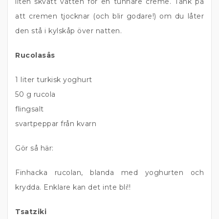
liten skvätt vatten för en tunnare creme. Tänk på
att cremen tjocknar (och blir godare!) om du låter
den stå i kylskåp över natten.
Rucolasås
1 liter turkisk yoghurt
50 g rucola
flingsalt
svartpeppar från kvarn
Gör så här:
Finhacka rucolan, blanda med yoghurten och
krydda. Enklare kan det inte bli!!
Tsatziki