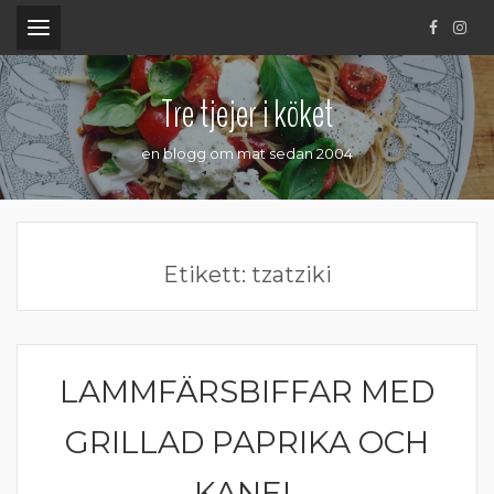
.
Tre tjejer i köket
en blogg om mat sedan 2004
Etikett:
tzatziki
LAMMFÄRSBIFFAR MED
FÄRS
GRILLAD PAPRIKA OCH
KANEL