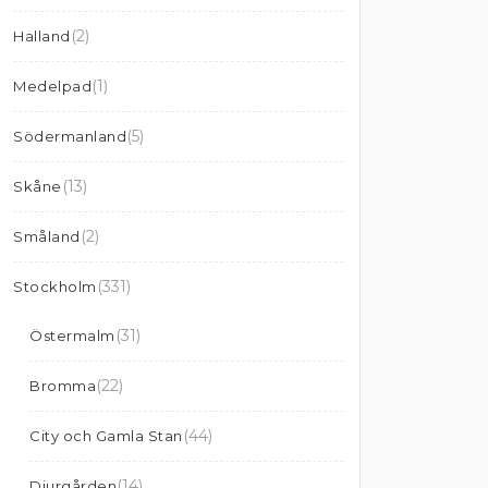
(2)
Halland
(1)
Medelpad
(5)
Södermanland
(13)
Skåne
(2)
Småland
(331)
Stockholm
(31)
Östermalm
(22)
Bromma
(44)
City och Gamla Stan
(14)
Djurgården