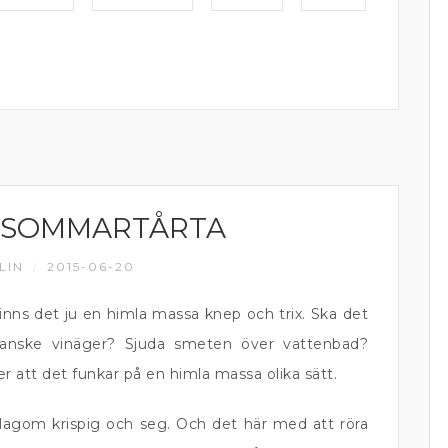
DSOMMARTÅRTA
LIN
2015-06-20
/
finns det ju en himla massa knep och trix. Ska det
r kanske vinäger? Sjuda smeten över vattenbad?
er att det funkar på en himla massa olika sätt.
agom krispig och seg. Och det här med att röra