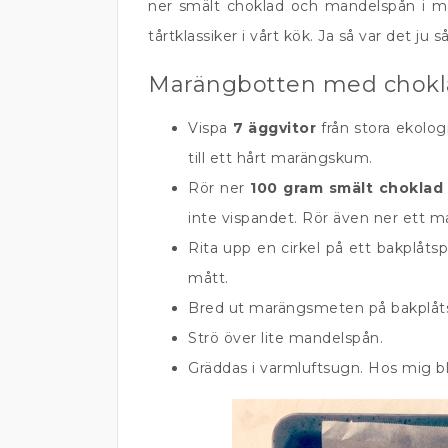
ner smält choklad och mandelspån i 
tårtklassiker i vårt kök. Ja så var det ju
Marängbotten med chokl
Vispa
7 äggvitor
från stora ekolo
till ett hårt marängskum.
Rör ner
100 gram smält choklad
inte vispandet. Rör även ner ett 
Rita upp en cirkel på ett bakplåt
mått.
Bred ut marängsmeten på bakplåtsp
Strö över lite mandelspån.
Gräddas i varmluftsugn. Hos mig bl