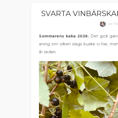
SVARTA VINBÄRSK
BAKAT
av
E
Sommarens kaka 2026.
Det gick gansk
aning om vilken slags buske vi har, men
år sedan.