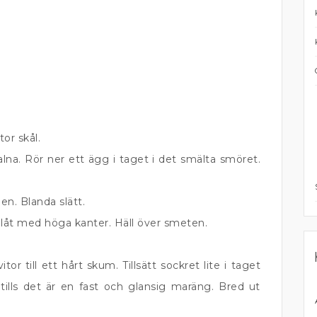
tor skål.
alna. Rör ner ett ägg i taget i det smälta smöret.
len. Blanda slätt.
låt med höga kanter. Häll över smeten.
r till ett hårt skum. Tillsätt sockret lite i taget
 tills det är en fast och glansig maräng. Bred ut