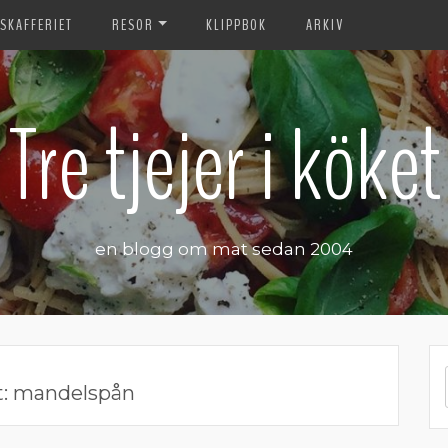
SKAFFERIET
RESOR
KLIPPBOK
ARKIV
Tre tjejer i köket
en blogg om mat sedan 2004
t:
mandelspån