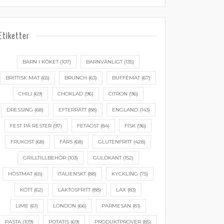
Etiketter
BARN I KÖKET
(107)
BARNVÄNLIGT
(135)
BRITTISK MAT
(65)
BRUNCH
(63)
BUFFÉMAT
(67)
CHILI
(69)
CHOKLAD
(96)
CITRON
(96)
DRESSING
(68)
EFTERRÄTT
(88)
ENGLAND
(143)
FEST PÅ RESTER
(97)
FETAOST
(84)
FISK
(96)
FRUKOST
(68)
FÄRS
(68)
GLUTENFRITT
(428)
GRILLTILLBEHÖR
(103)
GULDKANT
(152)
HÖSTMAT
(65)
ITALIENSKT
(88)
KYCKLING
(75)
KÖTT
(62)
LAKTOSFRITT
(88)
LAX
(83)
LIME
(61)
LONDON
(66)
PARMESAN
(81)
PASTA
(109)
POTATIS
(69)
PRODUKTPROVER
(85)