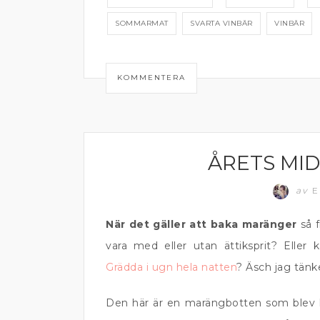
SOMMARMAT
SVARTA VINBÄR
VINBÄR
KOMMENTERA
ÅRETS MI
HELG
av
E
När det gäller att baka maränger
så 
vara med eller utan ättiksprit? Elle
Grädda i ugn hela natten
? Äsch jag tänk
Den här är en marängbotten som blev l