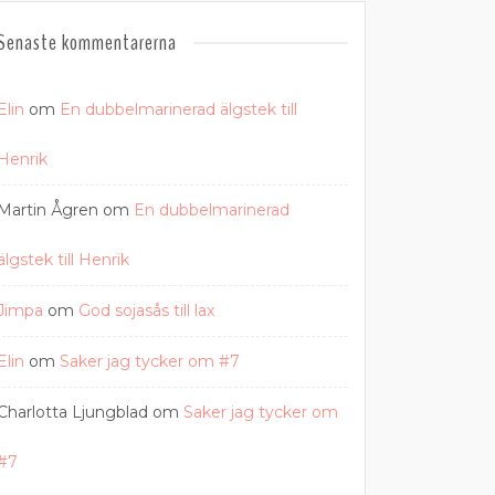
Senaste kommentarerna
Elin
om
En dubbelmarinerad älgstek till
Henrik
Martin Ågren
om
En dubbelmarinerad
älgstek till Henrik
Jimpa
om
God sojasås till lax
Elin
om
Saker jag tycker om #7
Charlotta Ljungblad
om
Saker jag tycker om
#7