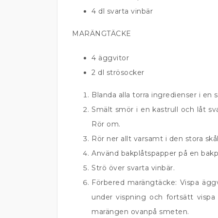
4 dl svarta vinbär
MARÄNGTÄCKE
4 äggvitor
2 dl strösocker
Blanda alla torra ingredienser i en s
Smält smör i en kastrull och låt sv
Rör om.
Rör ner allt varsamt i den stora skå
Använd bakplåtspapper på en bakp
Strö över svarta vinbär.
Förbered marängtäcke: Vispa äggvito
under vispning och fortsätt vispa
marängen ovanpå smeten.