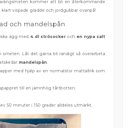
marängsmeten kommer att bli en återkommande
 så klart vispade grädde och jordgubbar ovanpå!
ad och mandelspån
giska ägg med
4 dl strösocker
och
en nypa salt
i smeten. Låt det gärna bli randigt så överarbeta
matskedar
mandelspån
.
spapper med hjälp av en normalstor mattallrik som
appret till en jämnhög tårtbotten.
ev 50 minuter i 150 grader alldeles utmärkt.