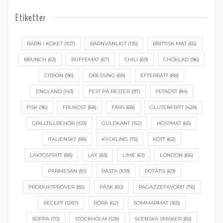
Etiketter
BARN I KÖKET
(107)
BARNVÄNLIGT
(135)
BRITTISK MAT
(65)
BRUNCH
(63)
BUFFÉMAT
(67)
CHILI
(69)
CHOKLAD
(96)
CITRON
(96)
DRESSING
(68)
EFTERRÄTT
(88)
ENGLAND
(143)
FEST PÅ RESTER
(97)
FETAOST
(84)
FISK
(96)
FRUKOST
(68)
FÄRS
(68)
GLUTENFRITT
(428)
GRILLTILLBEHÖR
(103)
GULDKANT
(152)
HÖSTMAT
(65)
ITALIENSKT
(88)
KYCKLING
(75)
KÖTT
(62)
LAKTOSFRITT
(88)
LAX
(83)
LIME
(61)
LONDON
(66)
PARMESAN
(81)
PASTA
(109)
POTATIS
(69)
PRODUKTPROVER
(85)
PÅSK
(60)
RAGAZZEFAVORIT
(76)
RECEPT
(1287)
RÖRA
(62)
SOMMARMAT
(165)
SOPPA
(70)
STOCKHOLM
(128)
SVENSKA SMAKER
(65)