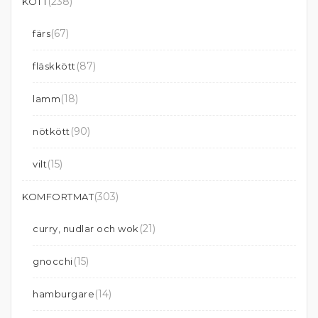
(238)
KÖTT
(67)
färs
(87)
fläskkött
(18)
lamm
(90)
nötkött
(15)
vilt
(303)
KOMFORTMAT
(21)
curry, nudlar och wok
(15)
gnocchi
(14)
hamburgare