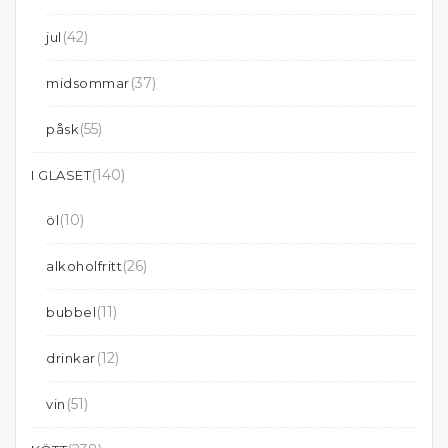
(42)
jul
(37)
midsommar
(55)
påsk
(140)
I GLASET
(10)
öl
(26)
alkoholfritt
(11)
bubbel
(12)
drinkar
(51)
vin