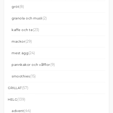
(8)
gröt
(2)
granola och musli
(23)
kaffe och te
(29)
mackor
(24)
mest ägg
(9)
pannkakor och våfflor
(15)
smoothies
(57)
GRILLAT
(139)
HELG
(44)
advent