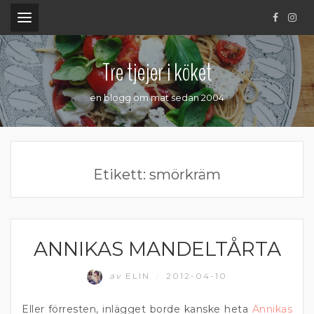
.
Tre tjejer i köket
en blogg om mat sedan 2004
Etikett:
smörkräm
ANNIKAS MANDELTÅRTA
EFTERRÄTT
av
ELIN
2012-04-10
/
Eller förresten, inlägget borde kanske heta
Annikas