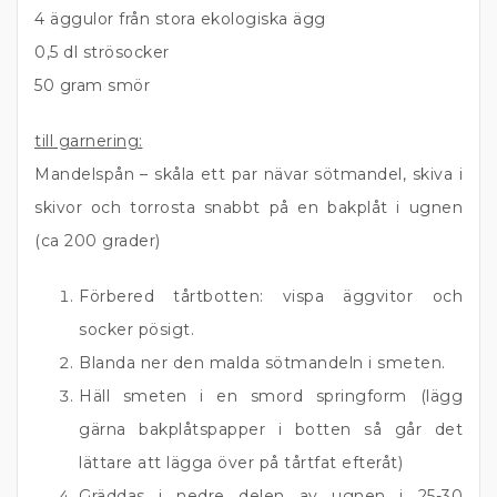
4 äggulor från stora ekologiska ägg
0,5 dl strösocker
50 gram smör
till garnering:
Mandelspån – skåla ett par nävar sötmandel, skiva i
skivor och torrosta snabbt på en bakplåt i ugnen
(ca 200 grader)
Förbered tårtbotten: vispa äggvitor och
socker pösigt.
Blanda ner den malda sötmandeln i smeten.
Häll smeten i en smord springform (lägg
gärna bakplåtspapper i botten så går det
lättare att lägga över på tårtfat efteråt)
Gräddas i nedre delen av ugnen i 25-30