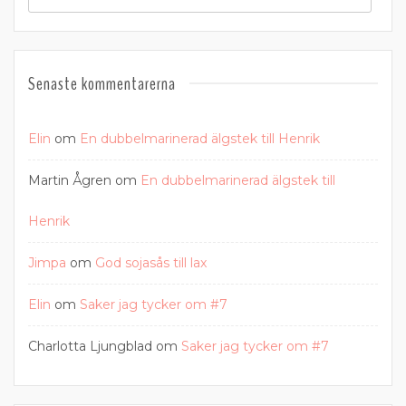
Senaste kommentarerna
Elin
om
En dubbelmarinerad älgstek till Henrik
Martin Ågren
om
En dubbelmarinerad älgstek till
Henrik
Jimpa
om
God sojasås till lax
Elin
om
Saker jag tycker om #7
Charlotta Ljungblad
om
Saker jag tycker om #7