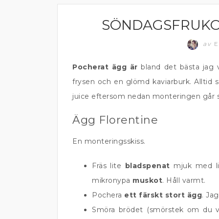
SÖNDAGSFRUKOS
FRUKOST OCH MELLANMÅL
av
E
Pocherat ägg är
bland det bästa jag v
frysen och en glömd kaviarburk. Alltid 
juice eftersom nedan monteringen går 
Ägg Florentine
En monteringsskiss.
Fräs lite
bladspenat
mjuk med l
mikronypa
muskot
. Håll varmt.
Pochera
ett färskt stort ägg
. Ja
Smöra brödet (smörstek om du vil