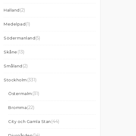
(2)
Halland
(1)
Medelpad
(5)
Södermanland
(13)
Skåne
(2)
Småland
(331)
Stockholm
(31)
Östermalm
(22)
Bromma
(44)
City och Gamla Stan
(14)
Djurgården