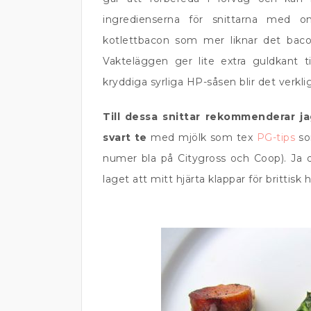
ingredienserna för snittarna med o
kotlettbacon som mer liknar det bacon
Vakteläggen ger lite extra guldkant 
kryddiga syrliga HP-såsen blir det verkli
Till dessa snittar rekommenderar jag
svart te
med mjölk som tex
PG-tips
so
numer bla på Citygross och Coop). Ja 
laget att mitt hjärta klappar för brittis