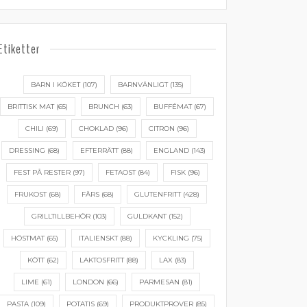
Etiketter
BARN I KÖKET
(107)
BARNVÄNLIGT
(135)
BRITTISK MAT
(65)
BRUNCH
(63)
BUFFÉMAT
(67)
CHILI
(69)
CHOKLAD
(96)
CITRON
(96)
DRESSING
(68)
EFTERRÄTT
(88)
ENGLAND
(143)
FEST PÅ RESTER
(97)
FETAOST
(84)
FISK
(96)
FRUKOST
(68)
FÄRS
(68)
GLUTENFRITT
(428)
GRILLTILLBEHÖR
(103)
GULDKANT
(152)
HÖSTMAT
(65)
ITALIENSKT
(88)
KYCKLING
(75)
KÖTT
(62)
LAKTOSFRITT
(88)
LAX
(83)
LIME
(61)
LONDON
(66)
PARMESAN
(81)
PASTA
(109)
POTATIS
(69)
PRODUKTPROVER
(85)