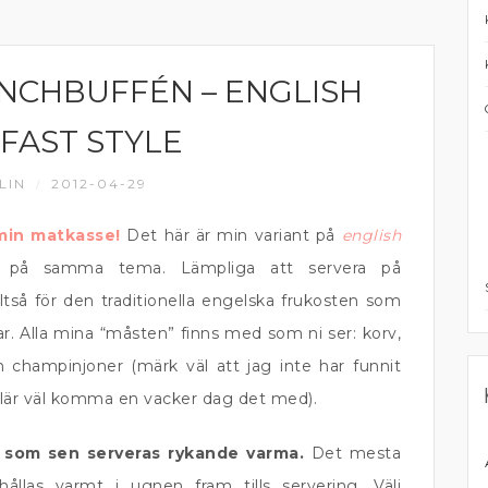
UNCHBUFFÉN – ENGLISH
FAST STYLE
LIN
2012-04-29
/
 min matkasse!
Det här är min variant på
english
r på samma tema. Lämpliga att servera på
lltså för den traditionella engelska frukosten som
ikar. Alla mina “måsten” finns med som ni ser: korv,
 champinjoner (märk väl att jag inte har funnit
 lär väl komma en vacker dag det med).
 som sen serveras rykande varma.
Det mesta
ållas varmt i ugnen fram tills servering. Välj