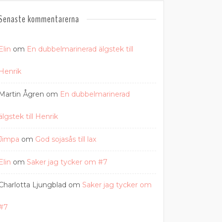
Senaste kommentarerna
Elin
om
En dubbelmarinerad älgstek till
Henrik
Martin Ågren
om
En dubbelmarinerad
älgstek till Henrik
Jimpa
om
God sojasås till lax
Elin
om
Saker jag tycker om #7
Charlotta Ljungblad
om
Saker jag tycker om
#7