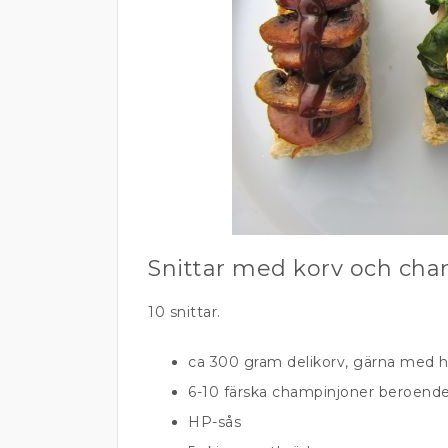
Snittar med korv och ch
10 snittar.
ca 300 gram delikorv, gärna med h
6-10 färska champinjoner beroende
HP-sås