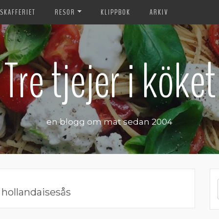
SKAFFERIET
RESOR
KLIPPBOK
ARKIV
Tre tjejer i köket
en blogg om mat sedan 2004
:
hollandaisesås