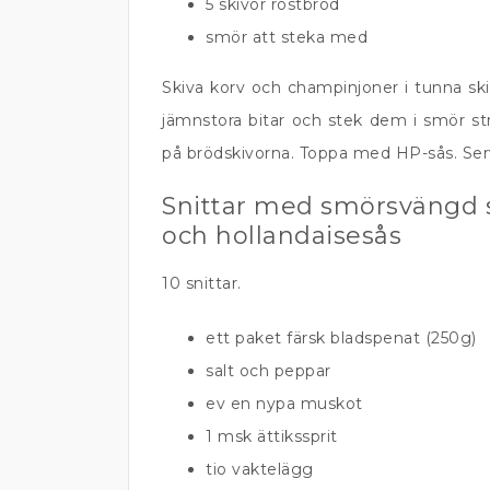
5 skivor rostbröd
smör att steka med
Skiva korv och champinjoner i tunna ski
jämnstora bitar och stek dem i smör st
på brödskivorna. Toppa med HP-sås. Ser
Snittar med smörsvängd 
och hollandaisesås
10 snittar.
ett paket färsk bladspenat (250g)
salt och peppar
ev en nypa muskot
1 msk ättikssprit
tio vaktelägg