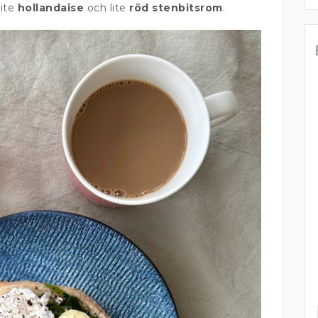
lite
hollandaise
och lite
röd stenbitsrom
.