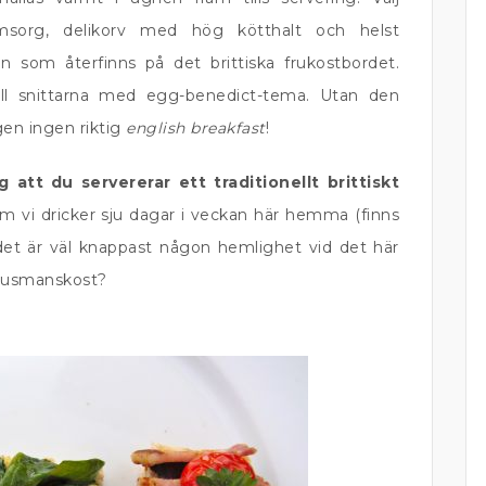
msorg, delikorv med hög kötthalt och helst
 som återfinns på det brittiska frukostbordet.
till snittarna med egg-benedict-tema. Utan den
gen ingen riktig
english breakfast
!
 att du servererar ett traditionellt brittiskt
m vi dricker sju dagar i veckan här hemma (finns
det är väl knappast någon hemlighet vid det här
k husmanskost?