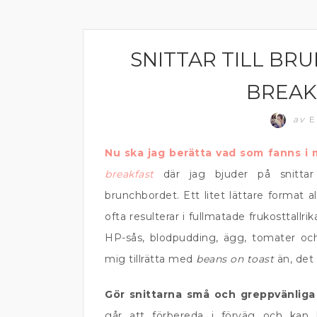
SNITTAR TILL BR
MACKOR
BREAK
av
E
Nu ska jag berätta vad som fanns i
breakfast
där jag bjuder på snitta
brunchbordet. Ett litet lättare format a
ofta resulterar i fullmatade frukosttallr
HP-sås, blodpudding, ägg, tomater och
mig tillrätta med
beans on toast
än, det
Gör snittarna små och greppvänliga
går att förbereda i förväg och kan h