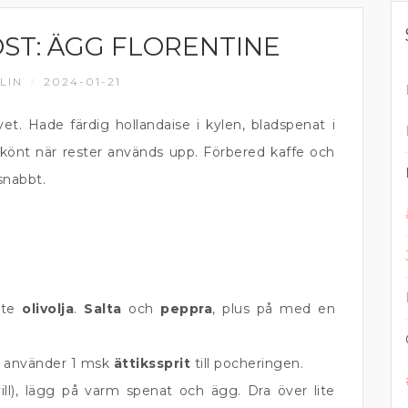
T: ÄGG FLORENTINE
LIN
2024-01-21
/
et. Hade färdig hollandaise i kylen, bladspenat i
skönt när rester används upp. Förbered kaffe och
snabbt.
ite
olivolja
.
Salta
och
peppra
, plus på med en
g använder 1 msk
ättikssprit
till pocheringen.
l), lägg på varm spenat och ägg. Dra över lite