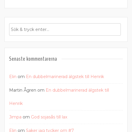
Senaste kommentarerna
Elin
om
En dubbelmarinerad älgstek till Henrik
Martin Ågren
om
En dubbelmarinerad älgstek till
Henrik
Jimpa
om
God sojasås till lax
Elin
om
Saker jag tycker om #7