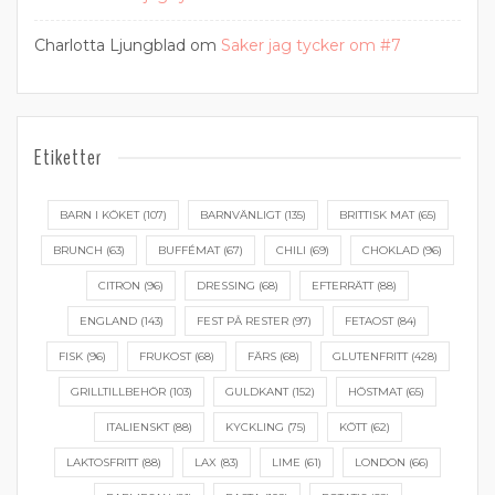
Charlotta Ljungblad
om
Saker jag tycker om #7
Etiketter
BARN I KÖKET
(107)
BARNVÄNLIGT
(135)
BRITTISK MAT
(65)
BRUNCH
(63)
BUFFÉMAT
(67)
CHILI
(69)
CHOKLAD
(96)
CITRON
(96)
DRESSING
(68)
EFTERRÄTT
(88)
ENGLAND
(143)
FEST PÅ RESTER
(97)
FETAOST
(84)
FISK
(96)
FRUKOST
(68)
FÄRS
(68)
GLUTENFRITT
(428)
GRILLTILLBEHÖR
(103)
GULDKANT
(152)
HÖSTMAT
(65)
ITALIENSKT
(88)
KYCKLING
(75)
KÖTT
(62)
LAKTOSFRITT
(88)
LAX
(83)
LIME
(61)
LONDON
(66)