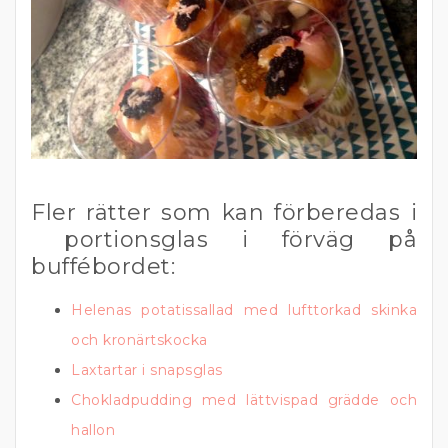
Fler rätter som kan förberedas i
portionsglas i förväg på
buffébordet:
Helenas potatissallad med lufttorkad skinka
och kronärtskocka
Laxtartar i snapsglas
Chokladpudding med lättvispad grädde och
hallon