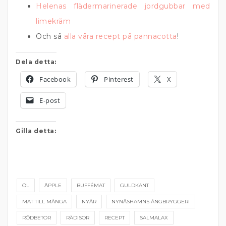
Helenas flädermarinerade jordgubbar med
limekräm
Och så
alla våra recept på pannacotta
!
Dela detta:
Facebook
Pinterest
X
E-post
Gilla detta:
ÖL
ÄPPLE
BUFFÉMAT
GULDKANT
MAT TILL MÅNGA
NYÅR
NYNÄSHAMNS ÅNGBRYGGERI
RÖDBETOR
RÄDISOR
RECEPT
SALMALAX