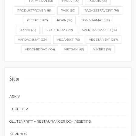
PARMESAN
(81)
PASTA
(109)
POTATIS
(69)
PRODUKTPROVER
(85)
PÅSK
(60)
RAGAZZEFAVORIT
(76)
RECEPT
(1287)
RÖRA
(62)
SOMMARMAT
(165)
SOPPA
(70)
STOCKHOLM
(128)
SVENSKA SMAKER
(65)
VARDAGSMAT
(234)
VEGANSKT
(76)
VEGETARISKT
(287)
VEGOMIDDAG
(104)
VIETNAM
(61)
VINTIPS
(74)
Sidor
ARKIV
ETIKETTER
GLUTENFRITT – RESTAURANGER OCH RESETIPS
KLIPPBOK