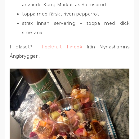
använde Kung Markattas Solrosbröd
toppa med färskt riven pepparrot
strax innan servering – toppa med klick
smetana
I glaset?
Tjockhult Tjinook
från Nynäshamns
Ångbryggeri.