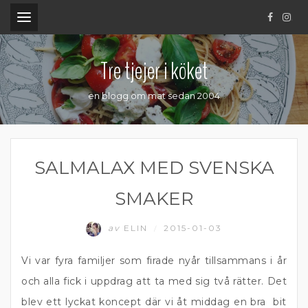
.
Tre tjejer i köket
en blogg om mat sedan 2004
SALMALAX MED SVENSKA
SMAKER
av
ELIN
2015-01-03
/
Vi var fyra familjer som firade nyår tillsammans i år
och alla fick i uppdrag att ta med sig två rätter. Det
blev ett lyckat koncept där vi åt middag en bra bit