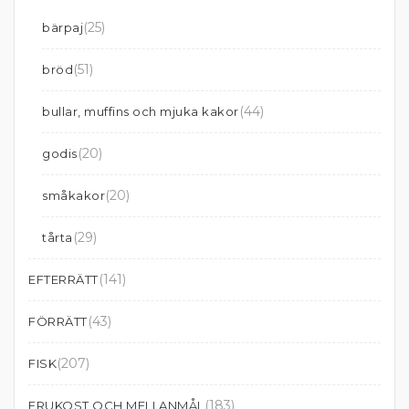
(25)
bärpaj
(51)
bröd
(44)
bullar, muffins och mjuka kakor
(20)
godis
(20)
småkakor
(29)
tårta
(141)
EFTERRÄTT
(43)
FÖRRÄTT
(207)
FISK
(183)
FRUKOST OCH MELLANMÅL