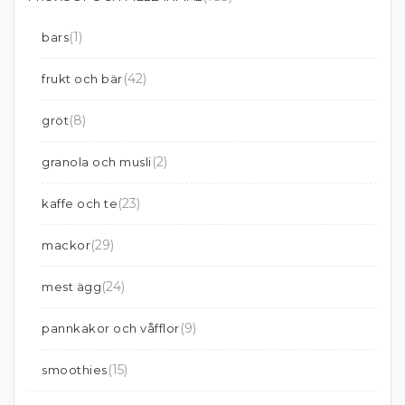
(1)
bars
(42)
frukt och bär
(8)
gröt
(2)
granola och musli
(23)
kaffe och te
(29)
mackor
(24)
mest ägg
(9)
pannkakor och våfflor
(15)
smoothies