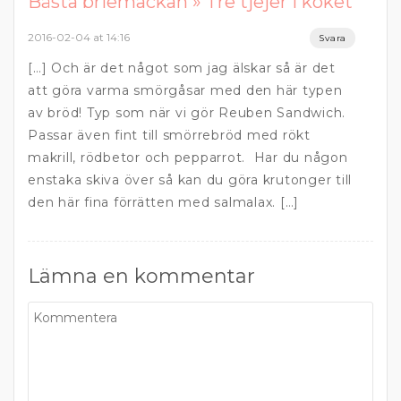
Bästa briemackan » Tre tjejer i köket
2016-02-04 at 14:16
Svara
[…] Och är det något som jag älskar så är det
att göra varma smörgåsar med den här typen
av bröd! Typ som när vi gör Reuben Sandwich.
Passar även fint till smörrebröd med rökt
makrill, rödbetor och pepparrot. Har du någon
enstaka skiva över så kan du göra krutonger till
den här fina förrätten med salmalax. […]
Lämna en kommentar