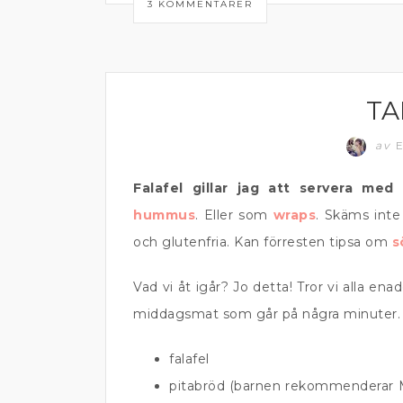
3 KOMMENTARER
TA
DIPP OCH RÖROR
av
E
Falafel gillar jag att servera med
hummus
. Eller som
wraps
. Skäms inte
och glutenfria. Kan förresten tipsa om
s
Vad vi åt igår? Jo detta! Tror vi alla e
middagsmat som går på några minuter.
falafel
pitabröd (barnen rekommenderar M&