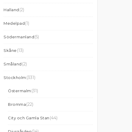
(2)
Halland
(1)
Medelpad
(5)
Södermanland
(13)
Skåne
(2)
Småland
(331)
Stockholm
(31)
Östermalm
(22)
Bromma
(44)
City och Gamla Stan
(14)
Djurgården