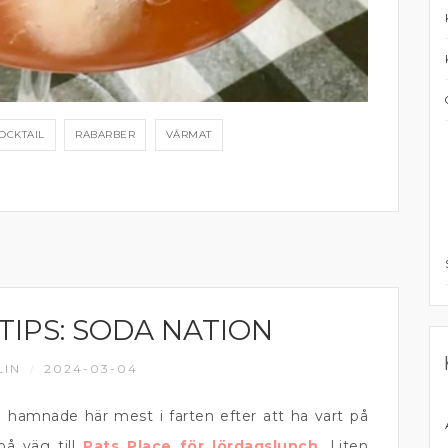
OCKTAIL
RABARBER
VÅRMAT
IPS: SODA NATION
LIN
2024-03-04
/
Vi hamnade här mest i farten efter att ha vart på
på väg till
Pats Place för lördagslunch
. Liten