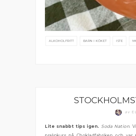
ALKOHOLFRITT
BARN I KÖKET
ISTE
M
STOCKHOLMST
ALKOHOLFRITT
av
E
Lite snabbt tips igen.
Soda Nation
. 
pralinkurs på Chokladfabriken och var 