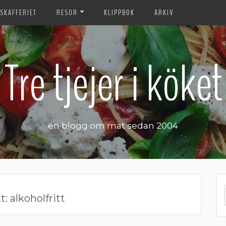
SKAFFERIET
RESOR
KLIPPBOK
ARKIV
Tre tjejer i köket
en blogg om mat sedan 2004
t:
alkoholfritt