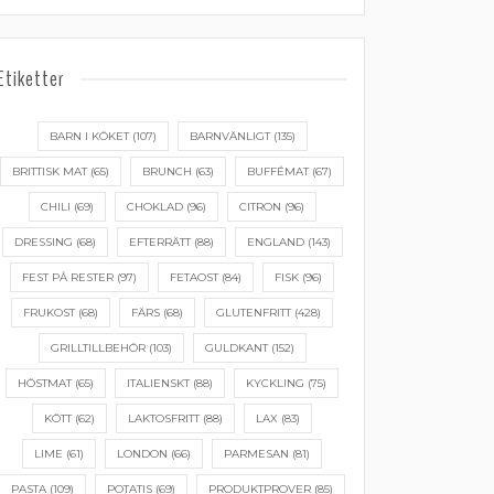
Etiketter
BARN I KÖKET
(107)
BARNVÄNLIGT
(135)
BRITTISK MAT
(65)
BRUNCH
(63)
BUFFÉMAT
(67)
CHILI
(69)
CHOKLAD
(96)
CITRON
(96)
DRESSING
(68)
EFTERRÄTT
(88)
ENGLAND
(143)
FEST PÅ RESTER
(97)
FETAOST
(84)
FISK
(96)
FRUKOST
(68)
FÄRS
(68)
GLUTENFRITT
(428)
GRILLTILLBEHÖR
(103)
GULDKANT
(152)
HÖSTMAT
(65)
ITALIENSKT
(88)
KYCKLING
(75)
KÖTT
(62)
LAKTOSFRITT
(88)
LAX
(83)
LIME
(61)
LONDON
(66)
PARMESAN
(81)
PASTA
(109)
POTATIS
(69)
PRODUKTPROVER
(85)