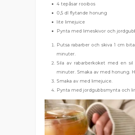
4 tepåsar rooibos
0,5 dl flytande honung
lite limejuice
Pynta med limeskivor och jordgu
Putsa rabarber och skiva 1 cm bita
minuter.
Sila av rabarberkoket med en sil 
minuter. Smaka av med honung. Häll
Smaka av med limejuice.
Pynta med jordgubbsmynta och lime