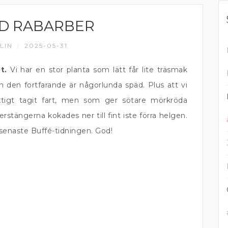
ED RABARBER
LIN
2025-05-31
/
t.
Vi har en stor planta som lätt får lite träsmak
den fortfarande är någorlunda späd. Plus att vi
ktigt tagit fart, men som ger sötare mörkröda
erstängerna kokades ner till fint iste förra helgen.
senaste Buffé-tidningen. God!