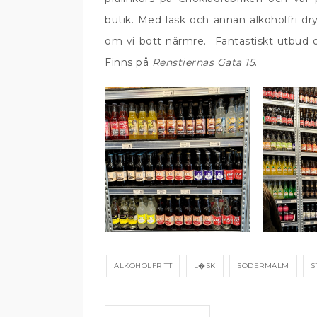
butik. Med läsk och annan alkoholfri dry
om vi bott närmre. Fantastiskt utbud om 
Finns på
Renstiernas Gata 15
.
ALKOHOLFRITT
L�SK
SÖDERMALM
S