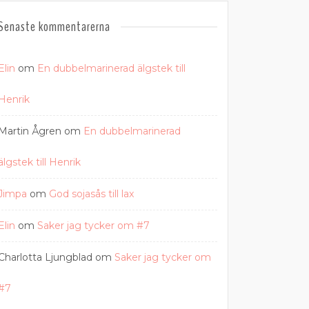
Senaste kommentarerna
Elin
om
En dubbelmarinerad älgstek till
Henrik
Martin Ågren
om
En dubbelmarinerad
älgstek till Henrik
Jimpa
om
God sojasås till lax
Elin
om
Saker jag tycker om #7
Charlotta Ljungblad
om
Saker jag tycker om
#7