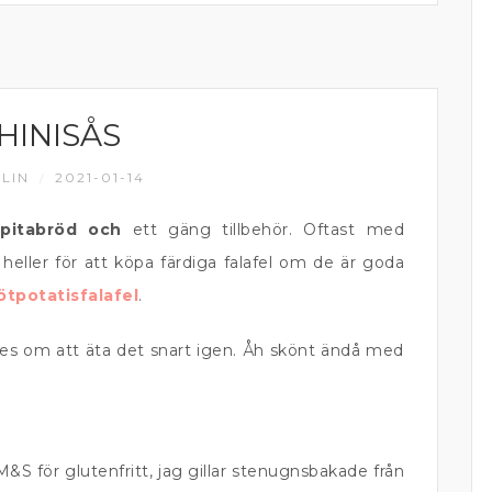
HINISÅS
LIN
2021-01-14
/
 pitabröd och
ett gäng tillbehör. Oftast med
 heller för att köpa färdiga falafel om de är goda
ötpotatisfalafel
.
nades om att äta det snart igen. Åh skönt ändå med
S för glutenfritt, jag gillar stenugnsbakade från