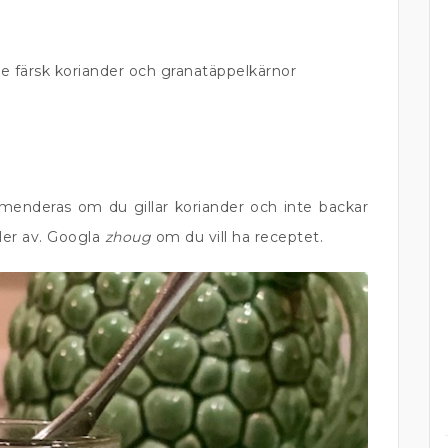
ite färsk koriander och granatäppelkärnor
enderas om du gillar koriander och inte backar
fler av. Googla
zhoug
om du vill ha receptet.