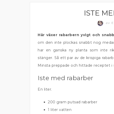
ISTE M
ALKOHOLFRITT
av
E
Här växer rabarbern yvigt och snabb
om den inte plockas snabbt nog medan 
har en ganska ny planta som inte ri
stänger. Så ett par av de krispiga rabarb
Minsta preppade och hittade receptet i 
Iste med rabarber
En liter.
200 gram putsad rabarber
1 liter vatten