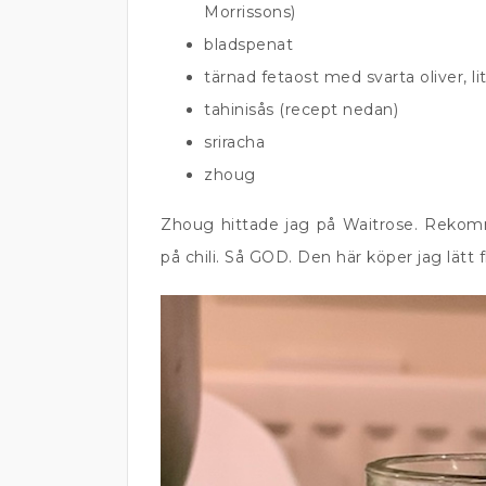
Morrissons)
bladspenat
tärnad fetaost med svarta oliver, l
tahinisås (recept nedan)
sriracha
zhoug
Zhoug hittade jag på Waitrose. Rekomm
på chili. Så GOD. Den här köper jag lätt 