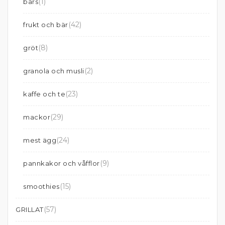
(1)
bars
(42)
frukt och bär
(8)
gröt
(2)
granola och musli
(23)
kaffe och te
(29)
mackor
(24)
mest ägg
(9)
pannkakor och våfflor
(15)
smoothies
(57)
GRILLAT