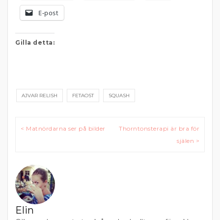
E-post
Gilla detta:
AJVAR RELISH
FETAOST
SQUASH
Inläggsnavigering
< Matnördarna ser på bilder
Thorntonsterapi är bra för
själen >
Elin