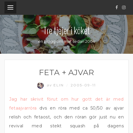
.
Tre tjejer i köket
en blogg om mat sedan 2004
FETA + AJVAR
av
ELIN
2005-09-11
/
Jag har skrivit förut om hur gott det är med
fetaajvarröra
dvs en röra med ca 50/50 av ajvar
relish och fetaost, och den röran gör just nu en
revival med stekt squash på dagens