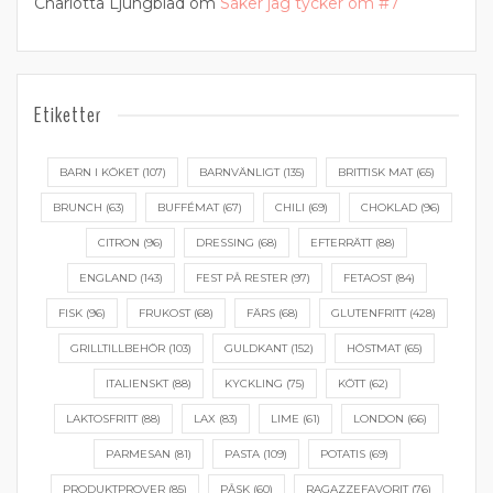
Charlotta Ljungblad
om
Saker jag tycker om #7
Etiketter
BARN I KÖKET
(107)
BARNVÄNLIGT
(135)
BRITTISK MAT
(65)
BRUNCH
(63)
BUFFÉMAT
(67)
CHILI
(69)
CHOKLAD
(96)
CITRON
(96)
DRESSING
(68)
EFTERRÄTT
(88)
ENGLAND
(143)
FEST PÅ RESTER
(97)
FETAOST
(84)
FISK
(96)
FRUKOST
(68)
FÄRS
(68)
GLUTENFRITT
(428)
GRILLTILLBEHÖR
(103)
GULDKANT
(152)
HÖSTMAT
(65)
ITALIENSKT
(88)
KYCKLING
(75)
KÖTT
(62)
LAKTOSFRITT
(88)
LAX
(83)
LIME
(61)
LONDON
(66)
PARMESAN
(81)
PASTA
(109)
POTATIS
(69)
PRODUKTPROVER
(85)
PÅSK
(60)
RAGAZZEFAVORIT
(76)