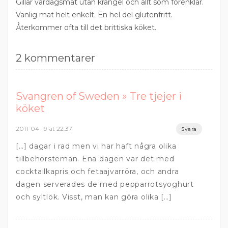
Gillar vardagsmat utan krångel och allt som förenklar.
Vanlig mat helt enkelt. En hel del glutenfritt.
Återkommer ofta till det brittiska köket.
2 kommentarer
Svangren of Sweden » Tre tjejer i
köket
2011-04-19 at 22:37
Svara
[…] dagar i rad men vi har haft några olika
tillbehörsteman. Ena dagen var det med
cocktailkapris och fetaajvarröra, och andra
dagen serverades de med pepparrotsyoghurt
och syltlök. Visst, man kan göra olika […]