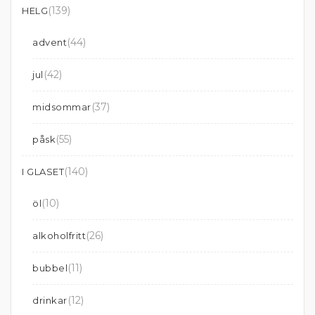
(139)
HELG
(44)
advent
(42)
jul
(37)
midsommar
(55)
påsk
(140)
I GLASET
(10)
öl
(26)
alkoholfritt
(11)
bubbel
(12)
drinkar