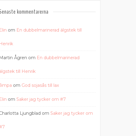
Senaste kommentarerna
Elin
om
En dubbelmarinerad älgstek till
Henrik
Martin Ågren
om
En dubbelmarinerad
älgstek till Henrik
Jimpa
om
God sojasås till lax
Elin
om
Saker jag tycker om #7
Charlotta Ljungblad
om
Saker jag tycker om
#7