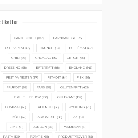
Etiketter
BARN I KÖKET
(107)
BARNVÄNLIGT
(135)
BRITTISK MAT
(65)
BRUNCH
(63)
BUFFÉMAT
(67)
CHILI
(69)
CHOKLAD
(96)
CITRON
(96)
DRESSING
(68)
EFTERRÄTT
(88)
ENGLAND
(143)
FEST PÅ RESTER
(97)
FETAOST
(84)
FISK
(96)
FRUKOST
(68)
FÄRS
(68)
GLUTENFRITT
(428)
GRILLTILLBEHÖR
(103)
GULDKANT
(152)
HÖSTMAT
(65)
ITALIENSKT
(88)
KYCKLING
(75)
KÖTT
(62)
LAKTOSFRITT
(88)
LAX
(83)
LIME
(61)
LONDON
(66)
PARMESAN
(81)
PASTA
(109)
POTATIS
(69)
PRODUKTPROVER
(85)