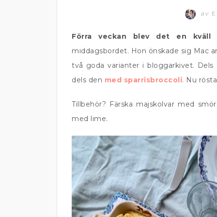
av
E
Förra veckan blev det en kväll 
middagsbordet. Hon önskade sig Mac an
två goda varianter i bloggarkivet. Dels
dels den
med sparrisbroccoli
. Nu röst
Tillbehör? Färska majskolvar med smör
med lime.