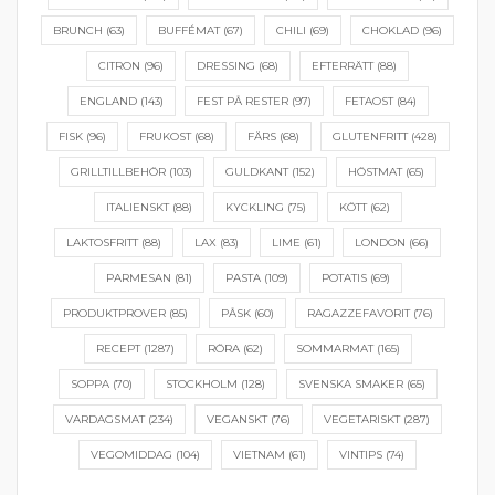
BRUNCH
(63)
BUFFÉMAT
(67)
CHILI
(69)
CHOKLAD
(96)
CITRON
(96)
DRESSING
(68)
EFTERRÄTT
(88)
ENGLAND
(143)
FEST PÅ RESTER
(97)
FETAOST
(84)
FISK
(96)
FRUKOST
(68)
FÄRS
(68)
GLUTENFRITT
(428)
GRILLTILLBEHÖR
(103)
GULDKANT
(152)
HÖSTMAT
(65)
ITALIENSKT
(88)
KYCKLING
(75)
KÖTT
(62)
LAKTOSFRITT
(88)
LAX
(83)
LIME
(61)
LONDON
(66)
PARMESAN
(81)
PASTA
(109)
POTATIS
(69)
PRODUKTPROVER
(85)
PÅSK
(60)
RAGAZZEFAVORIT
(76)
RECEPT
(1287)
RÖRA
(62)
SOMMARMAT
(165)
SOPPA
(70)
STOCKHOLM
(128)
SVENSKA SMAKER
(65)
VARDAGSMAT
(234)
VEGANSKT
(76)
VEGETARISKT
(287)
VEGOMIDDAG
(104)
VIETNAM
(61)
VINTIPS
(74)