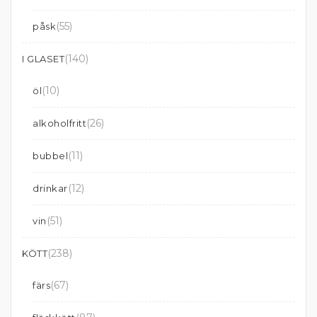
(55)
påsk
(140)
I GLASET
(10)
öl
(26)
alkoholfritt
(11)
bubbel
(12)
drinkar
(51)
vin
(238)
KÖTT
(67)
färs