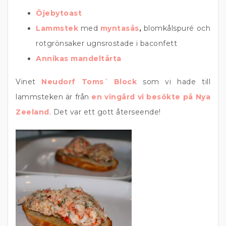
Öjebytoast
Lammstek
med
myntasås
,
blomkålspuré och
rotgrönsaker ugnsrostade i baconfett
Annikas mandeltårta
Vinet
Neudorf Toms´ Block
som vi hade till
lammsteken är från
en vingård vi besökte på Nya
Zeeland
. Det var ett gott återseende!