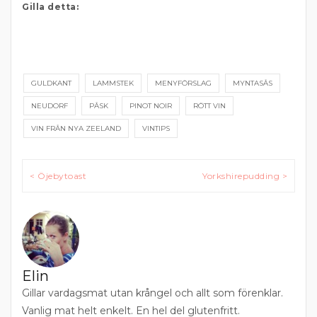
Gilla detta:
GULDKANT
LAMMSTEK
MENYFÖRSLAG
MYNTASÅS
NEUDORF
PÅSK
PINOT NOIR
RÖTT VIN
VIN FRÅN NYA ZEELAND
VINTIPS
Inläggsnavigering
< Öjebytoast
Yorkshirepudding >
Elin
Gillar vardagsmat utan krångel och allt som förenklar.
Vanlig mat helt enkelt. En hel del glutenfritt.