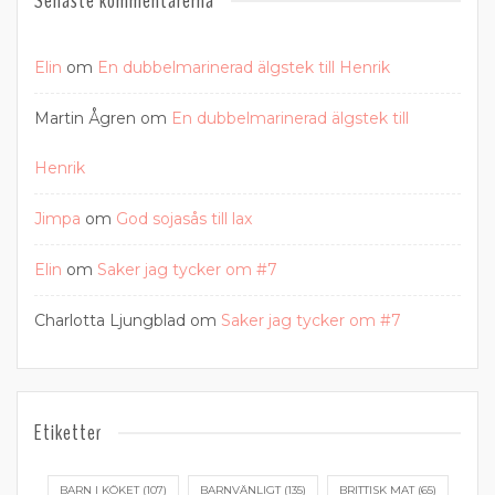
Senaste kommentarerna
Elin
om
En dubbelmarinerad älgstek till Henrik
Martin Ågren
om
En dubbelmarinerad älgstek till
Henrik
Jimpa
om
God sojasås till lax
Elin
om
Saker jag tycker om #7
Charlotta Ljungblad
om
Saker jag tycker om #7
Etiketter
BARN I KÖKET
(107)
BARNVÄNLIGT
(135)
BRITTISK MAT
(65)