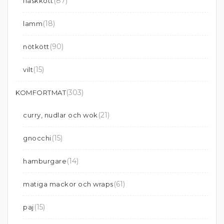
(87)
fläskkött
(18)
lamm
(90)
nötkött
(15)
vilt
(303)
KOMFORTMAT
(21)
curry, nudlar och wok
(15)
gnocchi
(14)
hamburgare
(61)
matiga mackor och wraps
(15)
paj