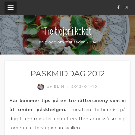
.
Tre tjejer i köket
en blogg om mat sedan 2004
PÅSKMIDDAG 2012
av
ELIN
2012-04-10
/
Här kommer tips på en tre-rättersmeny som vi
åt under påskhelgen.
Förrätten förbereds på
drygt fem minuter och efterrätten är också smidig
förbereda i förväg innan kvällen.