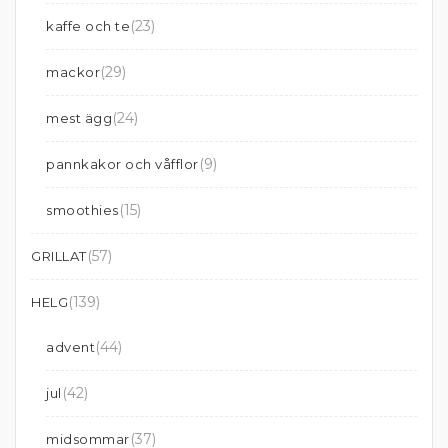
(23)
kaffe och te
(29)
mackor
(24)
mest ägg
(9)
pannkakor och våfflor
(15)
smoothies
(57)
GRILLAT
(139)
HELG
(44)
advent
(42)
jul
(37)
midsommar