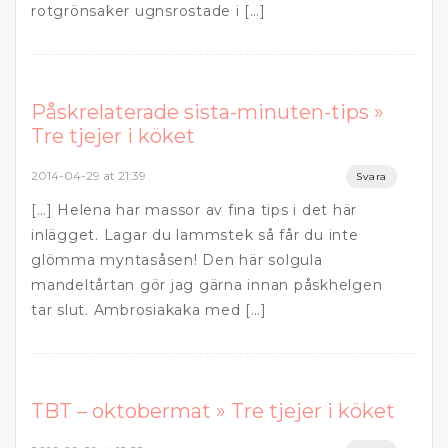
rotgrönsaker ugnsrostade i […]
Påskrelaterade sista-minuten-tips »
Tre tjejer i köket
2014-04-29 at 21:39
Svara
[…] Helena har massor av fina tips i det här
inlägget. Lagar du lammstek så får du inte
glömma myntasåsen! Den här solgula
mandeltårtan gör jag gärna innan påskhelgen
tar slut. Ambrosiakaka med […]
TBT – oktobermat » Tre tjejer i köket