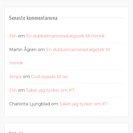
Senaste kommentarerna
Elin
om
En dubbelmarinerad älgstek till Henrik
Martin Ågren
om
En dubbelmarinerad älgstek till
Henrik
Jimpa
om
God sojasås till lax
Elin
om
Saker jag tycker om #7
Charlotta Ljungblad
om
Saker jag tycker om #7