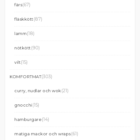
(67)
färs
(87)
fläskkött
(18)
lamm
(90)
nötkött
(15)
vilt
(303)
KOMFORTMAT
(21)
curry, nudlar och wok
(15)
gnocchi
(14)
hamburgare
(61)
matiga mackor och wraps