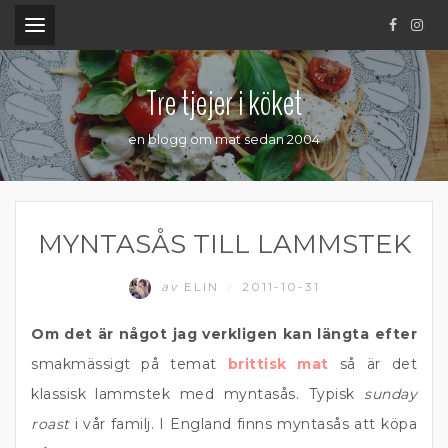
.
Tre tjejer i köket
en blogg om mat sedan 2004
MYNTASÅS TILL LAMMSTEK
av
ELIN
2011-10-31
/
Om det är något jag verkligen kan längta efter
smakmässigt på temat
brittisk mat
så är det
klassisk lammstek med myntasås. Typisk
sunday
roast
i vår familj. I England finns myntasås att köpa