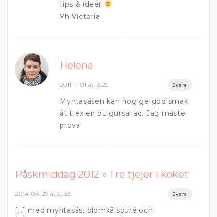
tips & ideer
Vh Victoria
Helena
2011-11-01 at 13:29
Svara
Myntasåsen kan nog ge god smak
åt t ex en bulgursallad. Jag måste
prova!
Påskmiddag 2012 » Tre tjejer i köket
2014-04-29 at 21:33
Svara
[…] med myntasås, blomkålspuré och