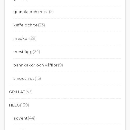
(2)
granola och musli
(23)
kaffe och te
(29)
mackor
(24)
mest ägg
(9)
pannkakor och våfflor
(15)
smoothies
(57)
GRILLAT
(139)
HELG
(44)
advent