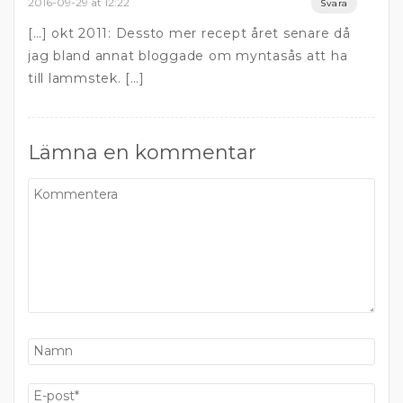
2016-09-29 at 12:22
Svara
[…] okt 2011: Dessto mer recept året senare då
jag bland annat bloggade om myntasås att ha
till lammstek. […]
Lämna en kommentar