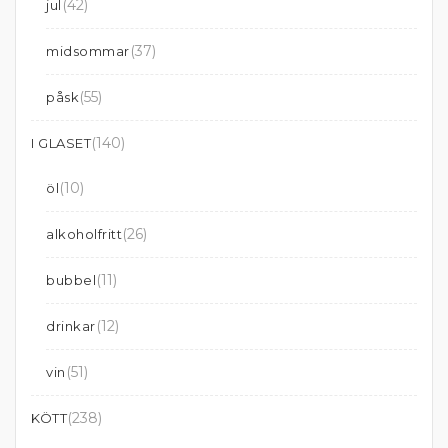
(42)
jul
(37)
midsommar
(55)
påsk
(140)
I GLASET
(10)
öl
(26)
alkoholfritt
(11)
bubbel
(12)
drinkar
(51)
vin
(238)
KÖTT