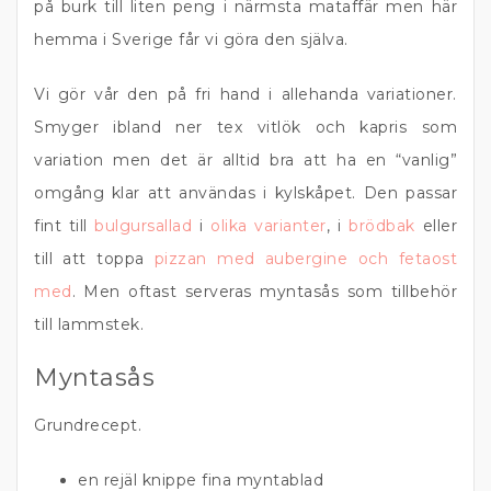
på burk till liten peng i närmsta mataffär men här
hemma i Sverige får vi göra den själva.
Vi gör vår den på fri hand i allehanda variationer.
Smyger ibland ner tex vitlök och kapris som
variation men det är alltid bra att ha en “vanlig”
omgång klar att användas i kylskåpet. Den passar
fint till
bulgursallad
i
olika varianter
, i
brödbak
eller
till att toppa
pizzan med aubergine och fetaost
med
. Men oftast serveras myntasås som tillbehör
till lammstek.
Myntasås
Grundrecept.
en rejäl knippe fina myntablad