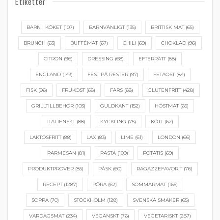
Etiketter
BARN I KÖKET
(107)
BARNVÄNLIGT
(135)
BRITTISK MAT
(65)
BRUNCH
(63)
BUFFÉMAT
(67)
CHILI
(69)
CHOKLAD
(96)
CITRON
(96)
DRESSING
(68)
EFTERRÄTT
(88)
ENGLAND
(143)
FEST PÅ RESTER
(97)
FETAOST
(84)
FISK
(96)
FRUKOST
(68)
FÄRS
(68)
GLUTENFRITT
(428)
GRILLTILLBEHÖR
(103)
GULDKANT
(152)
HÖSTMAT
(65)
ITALIENSKT
(88)
KYCKLING
(75)
KÖTT
(62)
LAKTOSFRITT
(88)
LAX
(83)
LIME
(61)
LONDON
(66)
PARMESAN
(81)
PASTA
(109)
POTATIS
(69)
PRODUKTPROVER
(85)
PÅSK
(60)
RAGAZZEFAVORIT
(76)
RECEPT
(1287)
RÖRA
(62)
SOMMARMAT
(165)
SOPPA
(70)
STOCKHOLM
(128)
SVENSKA SMAKER
(65)
VARDAGSMAT
(234)
VEGANSKT
(76)
VEGETARISKT
(287)