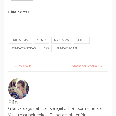
Gilla detta:
BRITTISK MAT
MYNTA
MYNTASÅS
RECEPT
SÖNDAGSMIDDAG
SÅS
SUNDAY ROAST
Inläggsnavigering
< Dumlenytt
Matsedel, vecka 44 >
Elin
Gillar vardagsmat utan krångel och allt som förenklar.
Vanlig mat helt enkelt. En hel del glutenfritt.