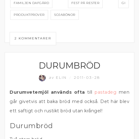
FAMILJEN DAFGÅRD
FEST PÅ RESTER
GI
PRODUKTPROVER
SOJABÖNOR
2 KOMMENTARER
DURUMBRÖD
BRÖD
av
ELIN
2011-03-28
/
Durumvetemjöl används ofta
till
pastadeg
men
går givetvis att baka bröd med också. Det här blev
ett saftigt och rustikt bröd utan krångel!
Durumbröd