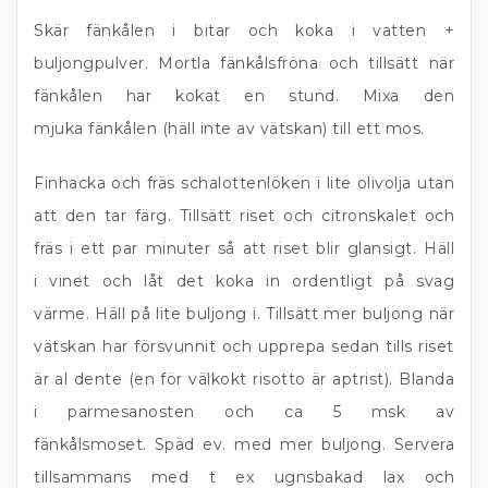
Skär fänkålen i bitar och koka i vatten +
buljongpulver. Mortla fänkålsfröna och tillsätt när
fänkålen har kokat en stund. Mixa den
mjuka fänkålen (häll inte av vätskan) till ett mos.
Finhacka och fräs schalottenlöken i lite olivolja utan
att den tar färg. Tillsätt riset och citronskalet och
fräs i ett par minuter så att riset blir glansigt. Häll
i vinet och låt det koka in ordentligt på svag
värme. Häll på lite buljong i. Tillsätt mer buljong när
vätskan har försvunnit och upprepa sedan tills riset
är al dente (en för välkokt risotto är aptrist). Blanda
i parmesanosten och ca 5 msk av
fänkålsmoset. Späd ev. med mer buljong. Servera
tillsammans med t ex ugnsbakad lax och