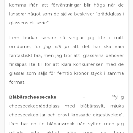
komma ifrån att förväntningar blir höga när de
lanserar något som de själva beskriver “gräddglass i
glassens elitserie”.
Fem burkar senare så vinglar jag lite i mitt
omdöme, för
jag vill ju
att det här ska vara
fantastiskt bra, men jag tror att glassarna behöver
finslipas lite till för att klara konkurrensen med de
glassar som säljs för femtio kronor styck i samma
format.
Blåbärscheesecake
– “fyllig
cheesecakegräddglass med blåbärssylt, mjuka
cheesecakebitar och grovt krossade digestivekex”.
Den har en fin blåbärssmak från sylten men jag
gillade inte riktigt idén med de torra