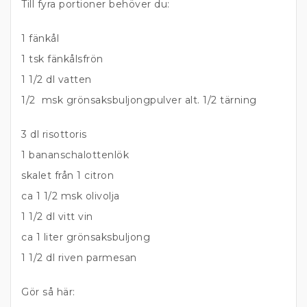
Till fyra portioner behöver du:
1 fänkål
1 tsk fänkålsfrön
1 1/2 dl vatten
1/2 msk grönsaksbuljongpulver alt. 1/2 tärning
3 dl risottoris
1 bananschalottenlök
skalet från 1 citron
ca 1 1/2 msk olivolja
1 1/2 dl vitt vin
ca 1 liter grönsaksbuljong
1 1/2 dl riven parmesan
Gör så här: