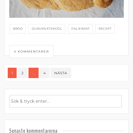
BRÖD
DURUMVETEMJÖL
ITALIENSKT
RECEPT
4 KOMMENTARER
Sidnumrering
1
2
…
4
NÄSTA
för
inlägg
Senaste kommentarerna