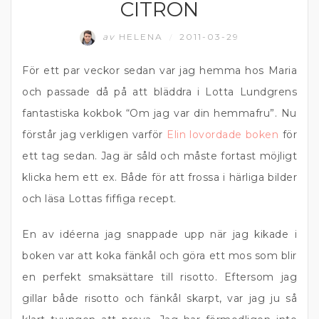
CITRON
av
HELENA
2011-03-29
/
För ett par veckor sedan var jag hemma hos Maria
och passade då på att bläddra i Lotta Lundgrens
fantastiska kokbok “Om jag var din hemmafru”. Nu
förstår jag verkligen varför
Elin lovordade boken
för
ett tag sedan. Jag är såld och måste fortast möjligt
klicka hem ett ex. Både för att frossa i härliga bilder
och läsa Lottas fiffiga recept.
En av idéerna jag snappade upp när jag kikade i
boken var att koka fänkål och göra ett mos som blir
en perfekt smaksättare till risotto. Eftersom jag
gillar både risotto och fänkål skarpt, var jag ju så