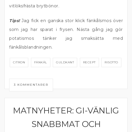
vitlöksfrästa brytbönor.
Tips!
Jag fick en ganska stor klick fänkålsmos över
som jag har sparat i frysen. Nästa gång jag gör
potatismos tänker jag smaksätta med
fänkålsblandningen.
CITRON
FÄNKÅL
GULDKANT
RECEPT
RISOTTO
3 KOMMENTARER
MATNYHETER: GI-VÄNLIG
MATPRAT
SNABBMAT OCH