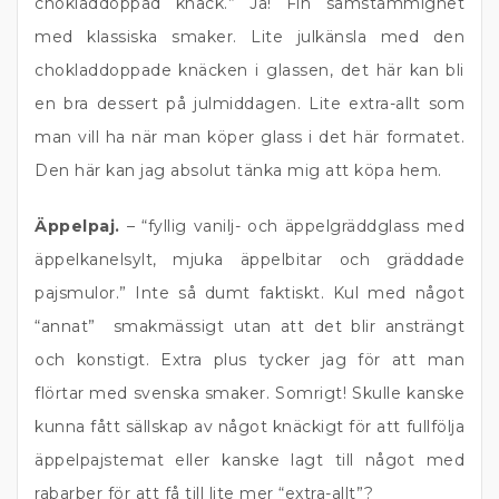
chokladdoppad knäck.” Ja! Fin samstämmighet
med klassiska smaker. Lite julkänsla med den
chokladdoppade knäcken i glassen, det här kan bli
en bra dessert på julmiddagen. Lite extra-allt som
man vill ha när man köper glass i det här formatet.
Den här kan jag absolut tänka mig att köpa hem.
Äppelpaj.
– “fyllig vanilj- och äppelgräddglass med
äppelkanelsylt, mjuka äppelbitar och gräddade
pajsmulor.” Inte så dumt faktiskt. Kul med något
“annat” smakmässigt utan att det blir ansträngt
och konstigt. Extra plus tycker jag för att man
flörtar med svenska smaker. Somrigt! Skulle kanske
kunna fått sällskap av något knäckigt för att fullfölja
äppelpajstemat eller kanske lagt till något med
rabarber för att få till lite mer “extra-allt”?