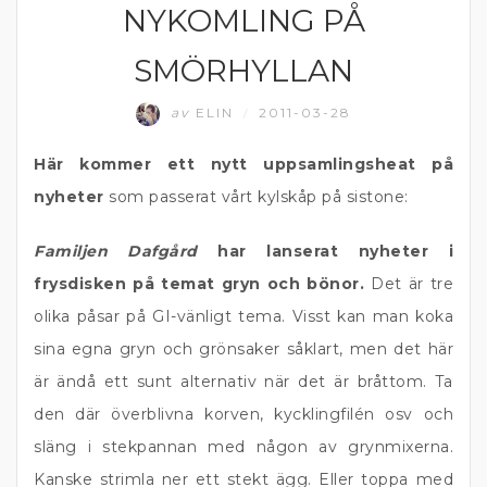
NYKOMLING PÅ
SMÖRHYLLAN
av
ELIN
2011-03-28
/
Här kommer ett nytt uppsamlingsheat på
nyheter
som passerat vårt kylskåp på sistone:
Familjen Dafgård
har lanserat nyheter i
frysdisken på temat gryn och bönor.
Det är tre
olika påsar på GI-vänligt tema. Visst kan man koka
sina egna gryn och grönsaker såklart, men det här
är ändå ett sunt alternativ när det är bråttom. Ta
den där överblivna korven, kycklingfilén osv och
släng i stekpannan med någon av grynmixerna.
Kanske strimla ner ett stekt ägg. Eller toppa med