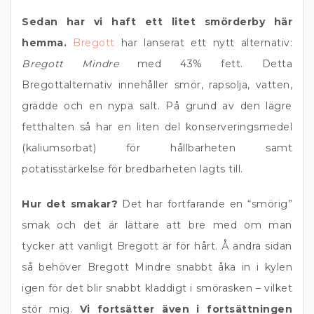
Sedan har vi haft ett litet smörderby här
hemma.
Bregott
har lanserat ett nytt alternativ:
Bregott Mindre
med 43% fett. Detta
Bregottalternativ innehåller smör, rapsolja, vatten,
grädde och en nypa salt. På grund av den lägre
fetthalten så har en liten del konserveringsmedel
(kaliumsorbat) för hållbarheten samt
potatisstärkelse för bredbarheten lagts till.
Hur det smakar?
Det har fortfarande en “smörig”
smak och det är lättare att bre med om man
tycker att vanligt Bregott är för hårt. Å andra sidan
så behöver Bregott Mindre snabbt åka in i kylen
igen för det blir snabbt kladdigt i smörasken – vilket
stör mig.
Vi fortsätter även i fortsättningen