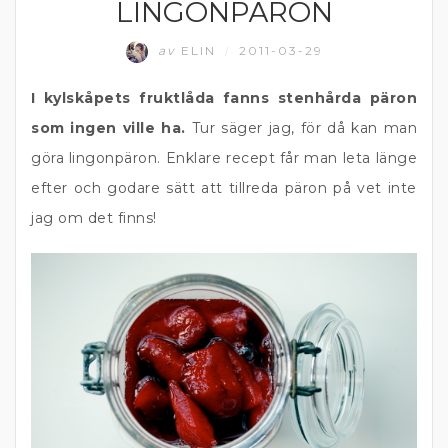
LINGONPÄRON
EFTERRÄTT
av
ELIN
2011-03-29
/
I kylskåpets fruktlåda fanns stenhårda päron
som ingen ville ha.
Tur säger jag, för då kan man
göra lingonpäron. Enklare recept får man leta länge
efter och godare sätt att tillreda päron på vet inte
jag om det finns!