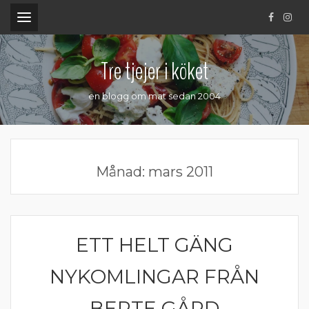
.
Tre tjejer i köket
en blogg om mat sedan 2004
Månad:
mars 2011
ETT HELT GÄNG
MATPRAT
NYKOMLINGAR FRÅN
BERTE GÅRD