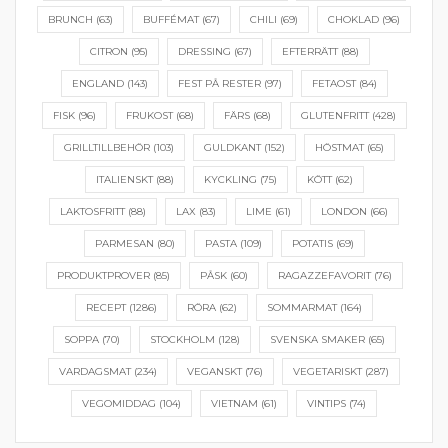
BRUNCH
(63)
BUFFÉMAT
(67)
CHILI
(69)
CHOKLAD
(96)
CITRON
(95)
DRESSING
(67)
EFTERRÄTT
(88)
ENGLAND
(143)
FEST PÅ RESTER
(97)
FETAOST
(84)
FISK
(96)
FRUKOST
(68)
FÄRS
(68)
GLUTENFRITT
(428)
GRILLTILLBEHÖR
(103)
GULDKANT
(152)
HÖSTMAT
(65)
ITALIENSKT
(88)
KYCKLING
(75)
KÖTT
(62)
LAKTOSFRITT
(88)
LAX
(83)
LIME
(61)
LONDON
(66)
PARMESAN
(80)
PASTA
(109)
POTATIS
(69)
PRODUKTPROVER
(85)
PÅSK
(60)
RAGAZZEFAVORIT
(76)
RECEPT
(1286)
RÖRA
(62)
SOMMARMAT
(164)
SOPPA
(70)
STOCKHOLM
(128)
SVENSKA SMAKER
(65)
VARDAGSMAT
(234)
VEGANSKT
(76)
VEGETARISKT
(287)
VEGOMIDDAG
(104)
VIETNAM
(61)
VINTIPS
(74)