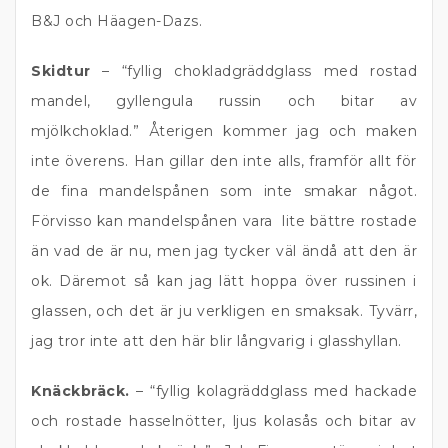
B&J och Häagen-Dazs.
Skidtur
– “fyllig chokladgräddglass med rostad
mandel, gyllengula russin och bitar av
mjölkchoklad.” Återigen kommer jag och maken
inte överens. Han gillar den inte alls, framför allt för
de fina mandelspånen som inte smakar något.
Förvisso kan mandelspånen vara lite bättre rostade
än vad de är nu, men jag tycker väl ändå att den är
ok. Däremot så kan jag lätt hoppa över russinen i
glassen, och det är ju verkligen en smaksak. Tyvärr,
jag tror inte att den här blir långvarig i glasshyllan.
Knäckbräck.
– “fyllig kolagräddglass med hackade
och rostade hasselnötter, ljus kolasås och bitar av