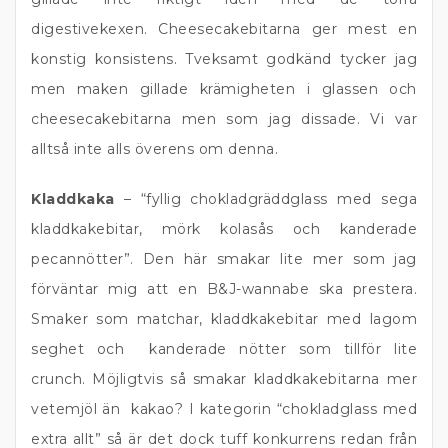
digestivekexen. Cheesecakebitarna ger mest en
konstig konsistens. Tveksamt godkänd tycker jag
men maken gillade krämigheten i glassen och
cheesecakebitarna men som jag dissade. Vi var
alltså inte alls överens om denna.
Kladdkaka
– “fyllig chokladgräddglass med sega
kladdkakebitar, mörk kolasås och kanderade
pecannötter”. Den här smakar lite mer som jag
förväntar mig att en B&J-wannabe ska prestera.
Smaker som matchar, kladdkakebitar med lagom
seghet och kanderade nötter som tillför lite
crunch. Möjligtvis så smakar kladdkakebitarna mer
vetemjöl än kakao? I kategorin “chokladglass med
extra allt” så är det dock tuff konkurrens redan från