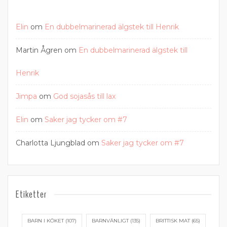
Elin
om
En dubbelmarinerad älgstek till Henrik
Martin Ågren
om
En dubbelmarinerad älgstek till
Henrik
Jimpa
om
God sojasås till lax
Elin
om
Saker jag tycker om #7
Charlotta Ljungblad
om
Saker jag tycker om #7
Etiketter
BARN I KÖKET
(107)
BARNVÄNLIGT
(135)
BRITTISK MAT
(65)