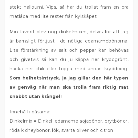
stekt halloumi. Vips, så har du trollat fram en bra
matlåda med lite rester från kylskåpet!
Min favorit blev nog dinkelmixen, delvis för att jag
är barnsligt förtjust i de nötiga edamamebönorna.
Lite förstärkning av salt och peppar kan behövas
och givetvis så kan du ju klippa ner kryddgrönt,
hacka ner chili eller toppa med annan kryddning.
Som helhetsintryck, ja jag gillar den här typen
av genväg när man ska trolla fram riktig mat
snabbt utan krångel!
Innehåll i påsarna:
Dinkelmix = Dinkel, edamame sojabönor, brytbönor,
röda kidneybönor, lök, svarta oliver och citron