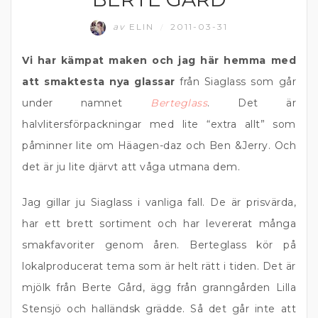
av
ELIN
2011-03-31
/
Vi har kämpat maken och jag här hemma med
att smaktesta nya glassar
från Siaglass som går
under namnet
Berteglass
. Det är
halvlitersförpackningar med lite “extra allt” som
påminner lite om Häagen-daz och Ben &Jerry. Och
det är ju lite djärvt att våga utmana dem.
Jag gillar ju Siaglass i vanliga fall. De är prisvärda,
har ett brett sortiment och har levererat många
smakfavoriter genom åren. Berteglass kör på
lokalproducerat tema som är helt rätt i tiden. Det är
mjölk från Berte Gård, ägg från granngården Lilla
Stensjö och halländsk grädde. Så det går inte att