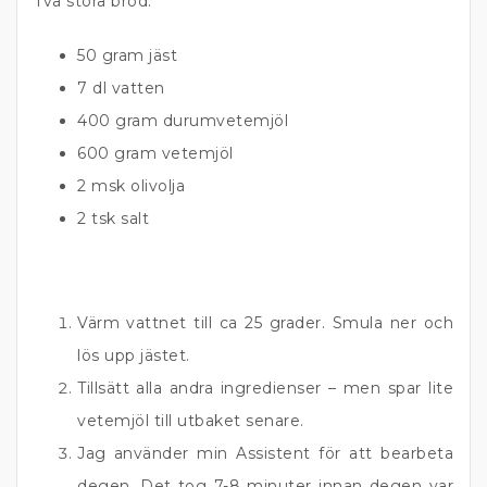
Två stora bröd.
50 gram jäst
7 dl vatten
400 gram durumvetemjöl
600 gram vetemjöl
2 msk olivolja
2 tsk salt
Värm vattnet till ca 25 grader. Smula ner och
lös upp jästet.
Tillsätt alla andra ingredienser – men spar lite
vetemjöl till utbaket senare.
Jag använder min Assistent för att bearbeta
degen. Det tog 7-8 minuter innan degen var