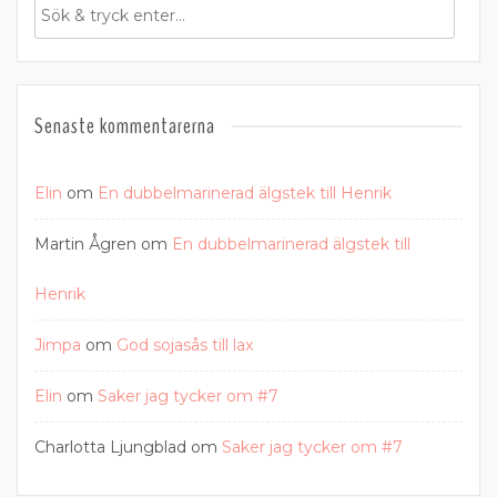
Senaste kommentarerna
Elin
om
En dubbelmarinerad älgstek till Henrik
Martin Ågren
om
En dubbelmarinerad älgstek till
Henrik
Jimpa
om
God sojasås till lax
Elin
om
Saker jag tycker om #7
Charlotta Ljungblad
om
Saker jag tycker om #7