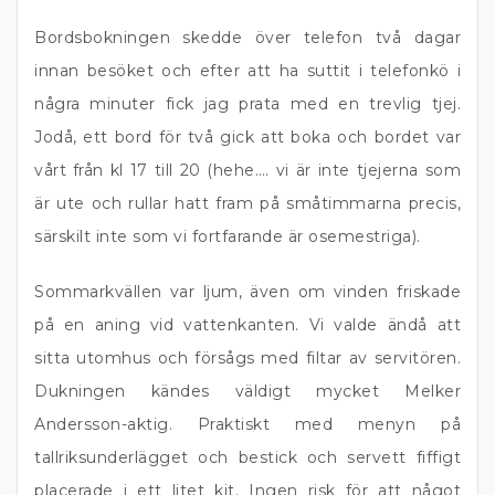
Bordsbokningen skedde över telefon två dagar
innan besöket och efter att ha suttit i telefonkö i
några minuter fick jag prata med en trevlig tjej.
Jodå, ett bord för två gick att boka och bordet var
vårt från kl 17 till 20 (hehe…. vi är inte tjejerna som
är ute och rullar hatt fram på småtimmarna precis,
särskilt inte som vi fortfarande är osemestriga).
Sommarkvällen var ljum, även om vinden friskade
på en aning vid vattenkanten. Vi valde ändå att
sitta utomhus och försågs med filtar av servitören.
Dukningen kändes väldigt mycket Melker
Andersson-aktig. Praktiskt med menyn på
tallriksunderlägget och bestick och servett fiffigt
placerade i ett litet kit. Ingen risk för att något