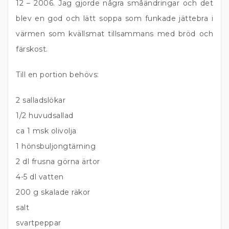
12 – 2006. Jag gjorde några småändringar och det
blev en god och lätt soppa som funkade jättebra i
värmen som kvällsmat tillsammans med bröd och
färskost.
Till en portion behövs:
2 salladslökar
1/2 huvudsallad
ca 1 msk olivolja
1 hönsbuljongtärning
2 dl frusna görna ärtor
4-5 dl vatten
200 g skalade räkor
salt
svartpeppar