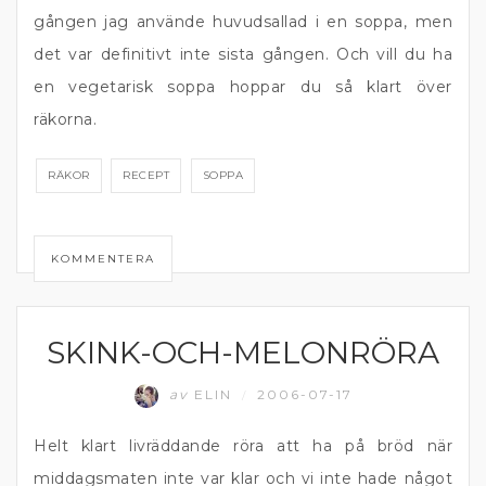
gången jag använde huvudsallad i en soppa, men
det var definitivt inte sista gången. Och vill du ha
en vegetarisk soppa hoppar du så klart över
räkorna.
RÄKOR
RECEPT
SOPPA
KOMMENTERA
SKINK-OCH-MELONRÖRA
DIPP OCH RÖROR
av
ELIN
2006-07-17
/
Helt klart livräddande röra att ha på bröd när
middagsmaten inte var klar och vi inte hade något