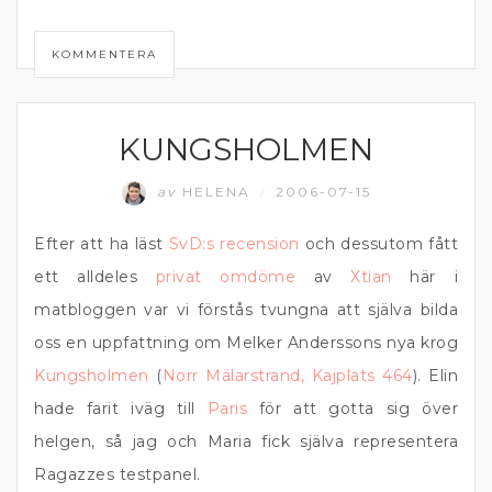
KOMMENTERA
KUNGSHOLMEN
ÄTA UTE
av
HELENA
2006-07-15
/
Efter att ha läst
SvD:s recension
och dessutom fått
ett alldeles
privat omdöme
av
Xtian
här i
matbloggen var vi förstås tvungna att själva bilda
oss en uppfattning om Melker Anderssons nya krog
Kungsholmen
(
Norr Mälarstrand, Kajplats 464
). Elin
hade farit iväg till
Paris
för att gotta sig över
helgen, så jag och Maria fick själva representera
Ragazzes testpanel.