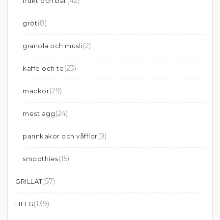
(42)
frukt och bär
(8)
gröt
(2)
granola och musli
(23)
kaffe och te
(29)
mackor
(24)
mest ägg
(9)
pannkakor och våfflor
(15)
smoothies
(57)
GRILLAT
(139)
HELG