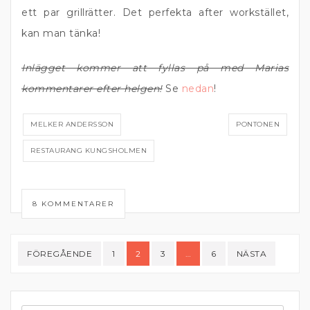
ett par grillrätter. Det perfekta after workstället,
kan man tänka!
Inlägget kommer att fyllas på med Marias
kommentarer efter helgen!
Se
nedan
!
MELKER ANDERSSON
PONTONEN
RESTAURANG KUNGSHOLMEN
8 KOMMENTARER
Sidnumrering
FÖREGÅENDE
1
2
3
…
6
NÄSTA
för
inlägg