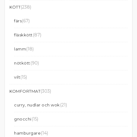
(238)
KÖTT
(67)
färs
(87)
fläskkött
(18)
lamm
(90)
nötkött
(15)
vilt
(303)
KOMFORTMAT
(21)
curry, nudlar och wok
(15)
gnocchi
(14)
hamburgare