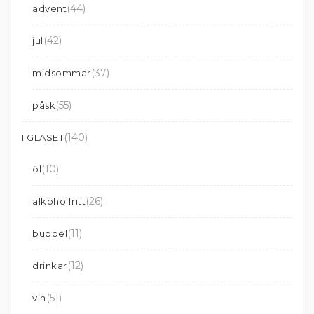
(44)
advent
(42)
jul
(37)
midsommar
(55)
påsk
(140)
I GLASET
(10)
öl
(26)
alkoholfritt
(11)
bubbel
(12)
drinkar
(51)
vin