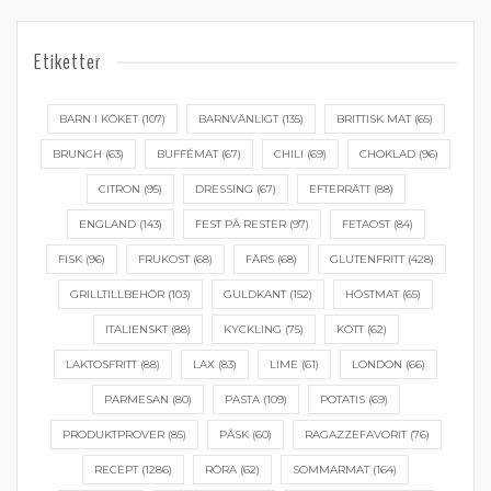
Etiketter
BARN I KÖKET
(107)
BARNVÄNLIGT
(135)
BRITTISK MAT
(65)
BRUNCH
(63)
BUFFÉMAT
(67)
CHILI
(69)
CHOKLAD
(96)
CITRON
(95)
DRESSING
(67)
EFTERRÄTT
(88)
ENGLAND
(143)
FEST PÅ RESTER
(97)
FETAOST
(84)
FISK
(96)
FRUKOST
(68)
FÄRS
(68)
GLUTENFRITT
(428)
GRILLTILLBEHÖR
(103)
GULDKANT
(152)
HÖSTMAT
(65)
ITALIENSKT
(88)
KYCKLING
(75)
KÖTT
(62)
LAKTOSFRITT
(88)
LAX
(83)
LIME
(61)
LONDON
(66)
PARMESAN
(80)
PASTA
(109)
POTATIS
(69)
PRODUKTPROVER
(85)
PÅSK
(60)
RAGAZZEFAVORIT
(76)
RECEPT
(1286)
RÖRA
(62)
SOMMARMAT
(164)