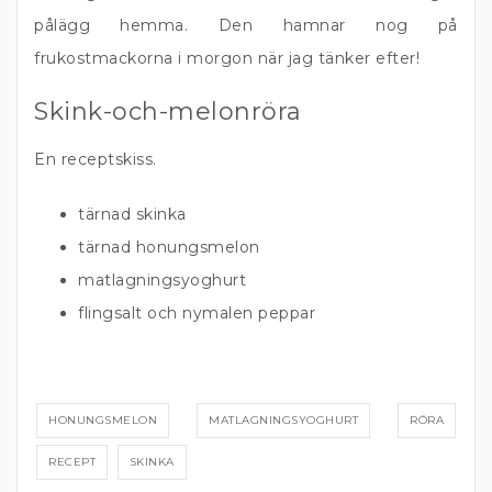
pålägg hemma. Den hamnar nog på
frukostmackorna i morgon när jag tänker efter!
Skink-och-melonröra
En receptskiss.
tärnad skinka
tärnad honungsmelon
matlagningsyoghurt
flingsalt och nymalen peppar
HONUNGSMELON
MATLAGNINGSYOGHURT
RÖRA
RECEPT
SKINKA