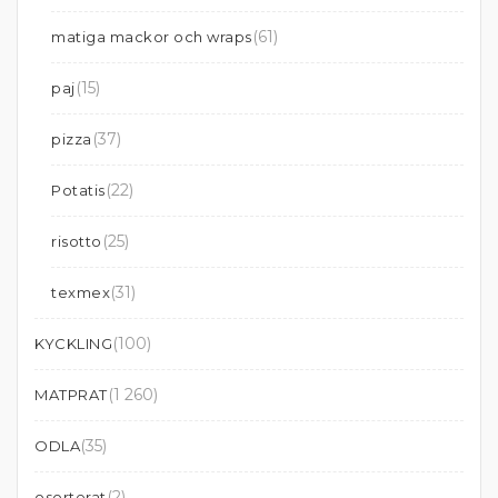
(61)
matiga mackor och wraps
(15)
paj
(37)
pizza
(22)
Potatis
(25)
risotto
(31)
texmex
(100)
KYCKLING
(1 260)
MATPRAT
(35)
ODLA
(2)
osorterat