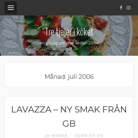
.
Tre tjejer i köket
en blogg om mat sedan 2004
Månad:
juli 2006
LAVAZZA – NY SMAK FRÅN
MATPRAT
GB
av
MARIA
2006-07-24
/