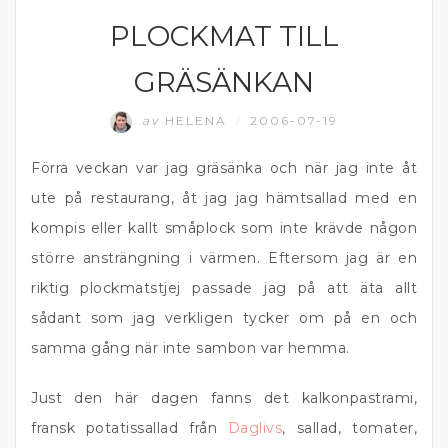
PLOCKMAT TILL
SNITTAR OCH TILLTUGG
GRÄSÄNKAN
av
HELENA
2006-07-19
/
Förra veckan var jag gräsänka och när jag inte åt
ute på restaurang, åt jag jag hämtsallad med en
kompis eller kallt småplock som inte krävde någon
större ansträngning i värmen. Eftersom jag är en
riktig plockmatstjej passade jag på att äta allt
sådant som jag verkligen tycker om på en och
samma gång när inte sambon var hemma.
Just den här dagen fanns det kalkonpastrami,
fransk potatissallad från
Daglivs
, sallad, tomater,