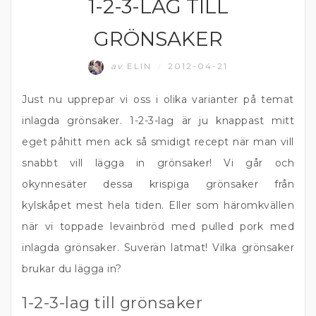
1-2-3-LAG TILL
PICKLAT
GRÖNSAKER
av
ELIN
2012-04-21
/
Just nu upprepar vi oss i olika varianter på temat
inlagda grönsaker. 1-2-3-lag är ju knappast mitt
eget påhitt men ack så smidigt recept när man vill
snabbt vill lägga in grönsaker! Vi går och
okynnesäter dessa krispiga grönsaker från
kylskåpet mest hela tiden. Eller som häromkvällen
när vi toppade levainbröd med pulled pork med
inlagda grönsaker. Suverän latmat! Vilka grönsaker
brukar du lägga in?
1-2-3-lag till grönsaker