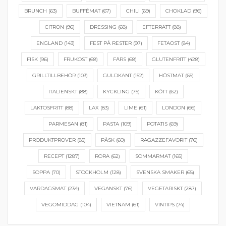
BRUNCH
(63)
BUFFÉMAT
(67)
CHILI
(69)
CHOKLAD
(96)
CITRON
(96)
DRESSING
(68)
EFTERRÄTT
(88)
ENGLAND
(143)
FEST PÅ RESTER
(97)
FETAOST
(84)
FISK
(96)
FRUKOST
(68)
FÄRS
(68)
GLUTENFRITT
(428)
GRILLTILLBEHÖR
(103)
GULDKANT
(152)
HÖSTMAT
(65)
ITALIENSKT
(88)
KYCKLING
(75)
KÖTT
(62)
LAKTOSFRITT
(88)
LAX
(83)
LIME
(61)
LONDON
(66)
PARMESAN
(81)
PASTA
(109)
POTATIS
(69)
PRODUKTPROVER
(85)
PÅSK
(60)
RAGAZZEFAVORIT
(76)
RECEPT
(1287)
RÖRA
(62)
SOMMARMAT
(165)
SOPPA
(70)
STOCKHOLM
(128)
SVENSKA SMAKER
(65)
VARDAGSMAT
(234)
VEGANSKT
(76)
VEGETARISKT
(287)
VEGOMIDDAG
(104)
VIETNAM
(61)
VINTIPS
(74)