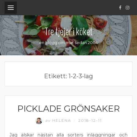
.
Tre tjejer i köket
en blogg om mat sedan 2004
Etikett:
1-2-3-lag
PICKLADE GRÖNSAKER
PICKLAT
av
HELENA
2018-12-11
/
Jag älskar nästan alla sorters inläggningar och