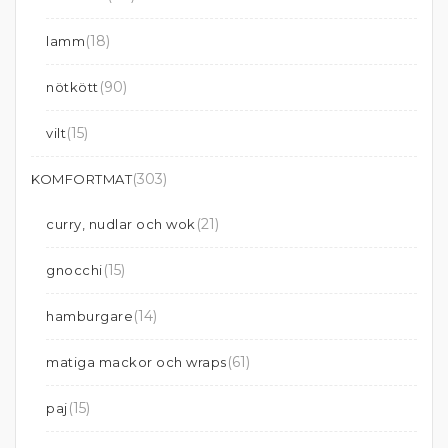
(18)
lamm
(90)
nötkött
(15)
vilt
(303)
KOMFORTMAT
(21)
curry, nudlar och wok
(15)
gnocchi
(14)
hamburgare
(61)
matiga mackor och wraps
(15)
paj