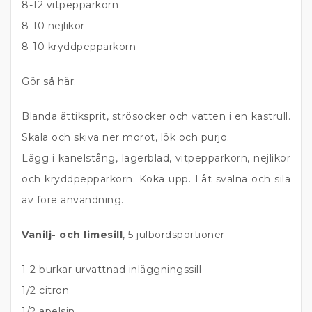
8-12 vitpepparkorn
8-10 nejlikor
8-10 kryddpepparkorn
Gör så här:
Blanda ättiksprit, strösocker och vatten i en kastrull.
Skala och skiva ner morot, lök och purjo.
Lägg i kanelstång, lagerblad, vitpepparkorn, nejlikor
och kryddpepparkorn. Koka upp. Låt svalna och sila
av före användning.
Vanilj- och limesill
, 5 julbordsportioner
1-2 burkar urvattnad inläggningssill
1/2 citron
1/2 apelsin