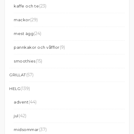
(23)
kaffe och te
(29)
mackor
(24)
mest ägg
(9)
pannkakor och våfflor
(15)
smoothies
(57)
GRILLAT
(139)
HELG
(44)
advent
(42)
jul
(37)
midsommar