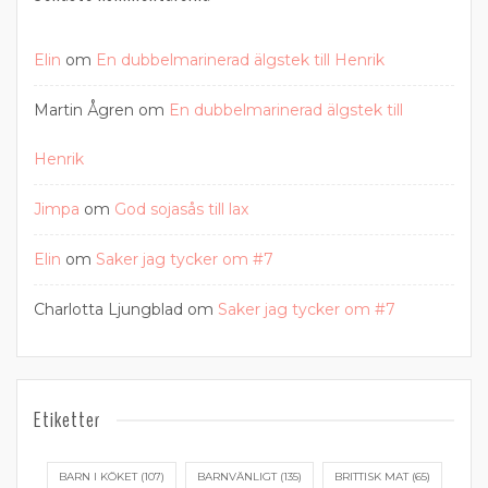
Elin
om
En dubbelmarinerad älgstek till Henrik
Martin Ågren
om
En dubbelmarinerad älgstek till
Henrik
Jimpa
om
God sojasås till lax
Elin
om
Saker jag tycker om #7
Charlotta Ljungblad
om
Saker jag tycker om #7
Etiketter
BARN I KÖKET
(107)
BARNVÄNLIGT
(135)
BRITTISK MAT
(65)