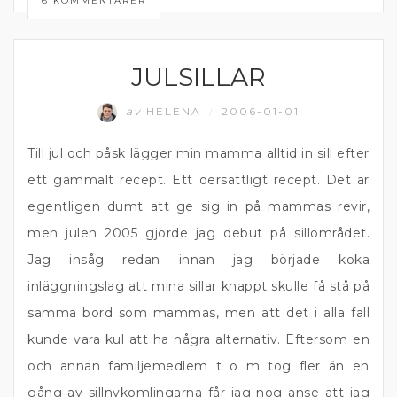
6 KOMMENTARER
JULSILLAR
FISK
av
HELENA
2006-01-01
/
Till jul och påsk lägger min mamma alltid in sill efter
ett gammalt recept. Ett oersättligt recept. Det är
egentligen dumt att ge sig in på mammas revir,
men julen 2005 gjorde jag debut på sillområdet.
Jag insåg redan innan jag började koka
inläggningslag att mina sillar knappt skulle få stå på
samma bord som mammas, men att det i alla fall
kunde vara kul att ha några alternativ. Eftersom en
och annan familjemedlem t o m tog fler än en
gång av sillnykomlingarna får jag nog anse att jag