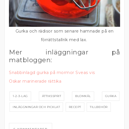
Gurka och rädisor som senare hamnade på en
förrättstallrik med lax.
Mer inläggningar på
matbloggen:
Snabbinlagd gurka på mormor Sveas vis
Oskar marinerade rättika
1-2-3-LAG
ÄTTIKSSPRIT
BLOMKÅL
GURKA
INLÄGGNINGAR OCH PICKLAT
RECEPT
TILLBEHÖR