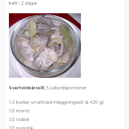
kallt i 2 dagar.
Svartvinbärssill
, 5 julbordsportioner
1-2 burkar urvattnad inläggningssill (à 420 g)
1/2 morot
1/2 rödlök
1/2 purjolök