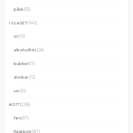
(55)
påsk
(140)
I GLASET
(10)
öl
(26)
alkoholfritt
(11)
bubbel
(12)
drinkar
(51)
vin
(238)
KÖTT
(67)
färs
(87)
fläskkött