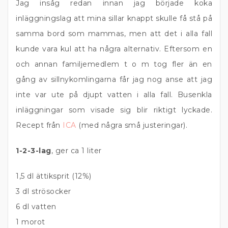
Jag insåg redan innan jag började koka
inläggningslag att mina sillar knappt skulle få stå på
samma bord som mammas, men att det i alla fall
kunde vara kul att ha några alternativ. Eftersom en
och annan familjemedlem t o m tog fler än en
gång av sillnykomlingarna får jag nog anse att jag
inte var ute på djupt vatten i alla fall. Busenkla
inläggningar som visade sig blir riktigt lyckade.
Recept från
ICA
(med några små justeringar).
1-2-3-lag
, ger ca 1 liter
1,5 dl ättiksprit (12%)
3 dl strösocker
6 dl vatten
1 morot