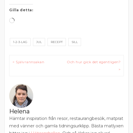
Gilla detta:
Laddar
in
…
1-2-3-LAG
JUL
RECEPT
SILL
Inläggsnavigering
< Självrannsakan
Och hur gick det egentligen?
>
Helena
Hämtar inspiration från resor, restaurangbesök, matprat
med vänner och gamla tidningsurklipp. Bästa matlyxen