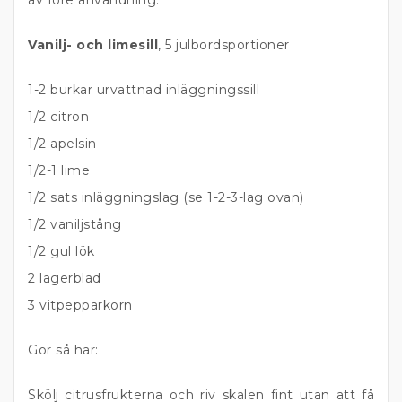
av före användning.
Vanilj- och limesill
, 5 julbordsportioner
1-2 burkar urvattnad inläggningssill
1/2 citron
1/2 apelsin
1/2-1 lime
1/2 sats inläggningslag (se 1-2-3-lag ovan)
1/2 vaniljstång
1/2 gul lök
2 lagerblad
3 vitpepparkorn
Gör så här:
Skölj citrusfrukterna och riv skalen fint utan att få