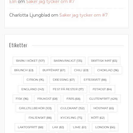
Elin
om
Saker jag tycker om #7
Charlotta Ljungblad
om
Saker jag tycker om #7
Etiketter
BARN I KÖKET
(107)
BARNVÄNLIGT
(135)
BRITTISK MAT
(65)
BRUNCH
(63)
BUFFÉMAT
(67)
CHILI
(69)
CHOKLAD
(96)
CITRON
(95)
DRESSING
(67)
EFTERRÄTT
(88)
ENGLAND
(143)
FEST PÅ RESTER
(97)
FETAOST
(84)
FISK
(96)
FRUKOST
(68)
FÄRS
(68)
GLUTENFRITT
(428)
GRILLTILLBEHÖR
(103)
GULDKANT
(152)
HÖSTMAT
(65)
ITALIENSKT
(88)
KYCKLING
(75)
KÖTT
(62)
LAKTOSFRITT
(88)
LAX
(83)
LIME
(61)
LONDON
(66)