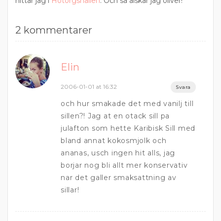
hittar jag i
Hötorgshallen
. Och så älskar jag oliver!
2 kommentarer
Elin
2006-01-01 at 16:32
Svara
och hur smakade det med vanilj till
sillen?! Jag at en otack sill pa
julafton som hette Karibisk Sill med
bland annat kokosmjolk och
ananas, usch ingen hit alls, jag
borjar nog bli allt mer konservativ
nar det galler smaksattning av
sillar!