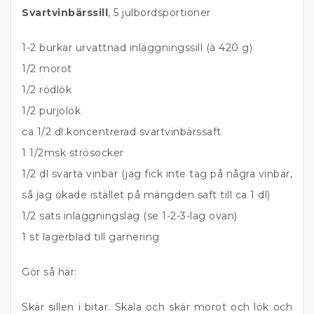
Svartvinbärssill
, 5 julbordsportioner
1-2 burkar urvattnad inläggningssill (à 420 g)
1/2 morot
1/2 rödlök
1/2 purjolök
ca 1/2 dl koncentrerad svartvinbärssaft
1 1/2msk strösocker
1/2 dl svarta vinbär (jag fick inte tag på några vinbär,
så jag ökade istället på mängden saft till ca 1 dl)
1/2 sats inläggningslag (se 1-2-3-lag ovan)
1 st lagerblad till garnering
Gör så här:
Skär sillen i bitar. Skala och skär morot och lök och