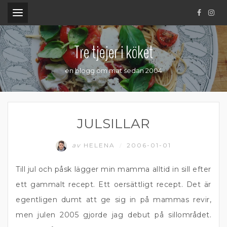
.
Tre tjejer i köket
en blogg om mat sedan 2004
JULSILLAR
av
HELENA
2006-01-01
/
Till jul och påsk lägger min mamma alltid in sill efter
ett gammalt recept. Ett oersättligt recept. Det är
egentligen dumt att ge sig in på mammas revir,
men julen 2005 gjorde jag debut på sillområdet.