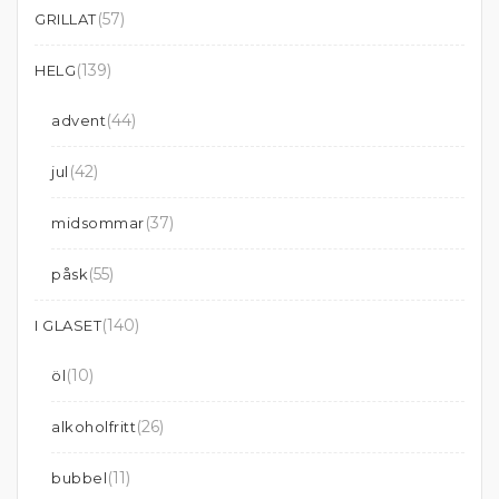
(57)
GRILLAT
(139)
HELG
(44)
advent
(42)
jul
(37)
midsommar
(55)
påsk
(140)
I GLASET
(10)
öl
(26)
alkoholfritt
(11)
bubbel