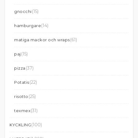
(15)
gnocchi
(14)
hamburgare
(61)
matiga mackor och wraps
(15)
paj
(37)
pizza
(22)
Potatis
(25)
risotto
(31)
texmex
(100)
KYCKLING