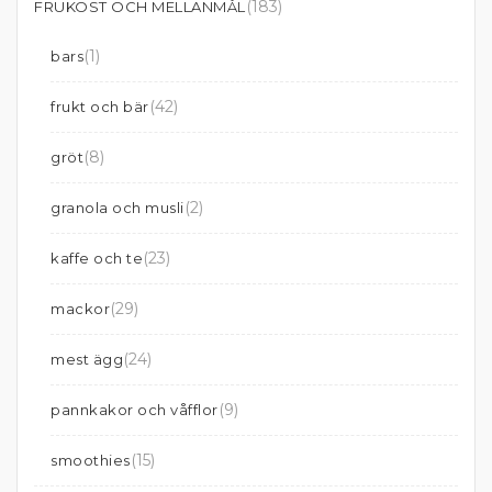
(183)
FRUKOST OCH MELLANMÅL
(1)
bars
(42)
frukt och bär
(8)
gröt
(2)
granola och musli
(23)
kaffe och te
(29)
mackor
(24)
mest ägg
(9)
pannkakor och våfflor
(15)
smoothies