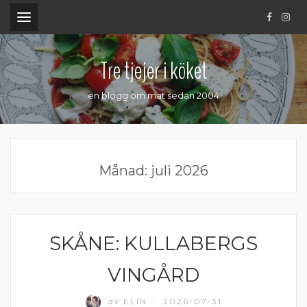
.
Tre tjejer i köket
en blogg om mat sedan 2004
Månad:
juli 2026
SKÅNE: KULLABERGS
ÄTA UTE
VINGÅRD
av
ELIN
2026-07-31
/