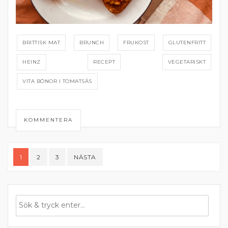
BRITTISK MAT
BRUNCH
FRUKOST
GLUTENFRITT
HEINZ
RECEPT
VEGETARISKT
VITA BÖNOR I TOMATSÅS
KOMMENTERA
Sidnumrering
1
2
3
NÄSTA
för
inlägg