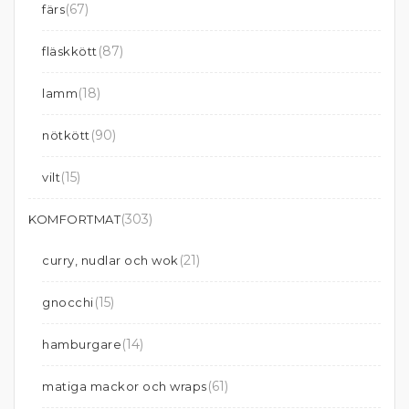
(67)
färs
(87)
fläskkött
(18)
lamm
(90)
nötkött
(15)
vilt
(303)
KOMFORTMAT
(21)
curry, nudlar och wok
(15)
gnocchi
(14)
hamburgare
(61)
matiga mackor och wraps