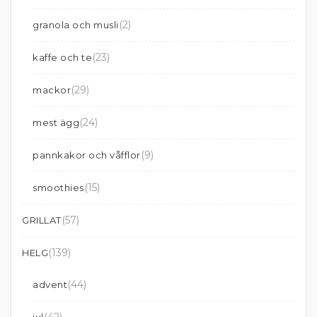
(2)
granola och musli
(23)
kaffe och te
(29)
mackor
(24)
mest ägg
(9)
pannkakor och våfflor
(15)
smoothies
(57)
GRILLAT
(139)
HELG
(44)
advent
(42)
jul