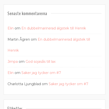
Senaste kommentarerna
Elin
om
En dubbelmarinerad älgstek till Henrik
Martin Ågren
om
En dubbelmarinerad älgstek till
Henrik
Jimpa
om
God sojasås till lax
Elin
om
Saker jag tycker om #7
Charlotta Ljungblad
om
Saker jag tycker om #7
Etiketter