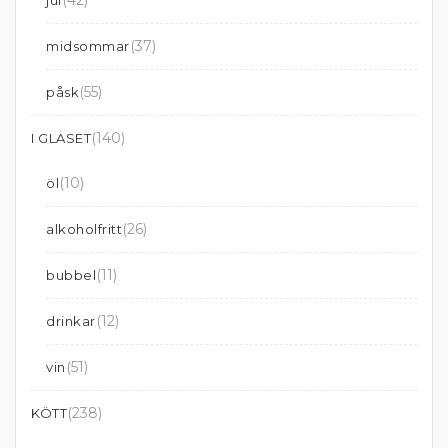
(37)
midsommar
(55)
påsk
(140)
I GLASET
(10)
öl
(26)
alkoholfritt
(11)
bubbel
(12)
drinkar
(51)
vin
(238)
KÖTT