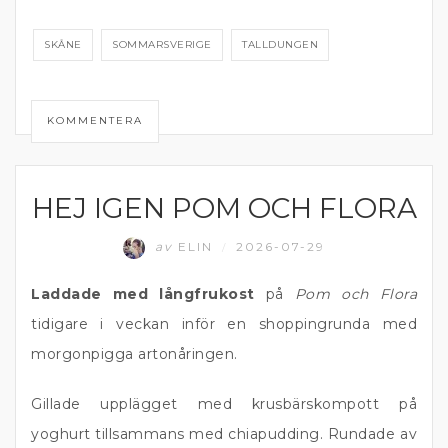
SKÅNE
SOMMARSVERIGE
TALLDUNGEN
KOMMENTERA
HEJ IGEN POM OCH FLORA
OSORTERAT
av
ELIN
2026-07-29
/
Laddade med långfrukost
på
Pom och Flora
tidigare i veckan inför en shoppingrunda med
morgonpigga artonåringen.
Gillade upplägget med krusbärskompott på
yoghurt tillsammans med chiapudding. Rundade av