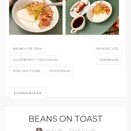
BRUNCH PÅ STAN
FRUKOST UTE
GLUTENFRITT I STOCKHOLM
ODENPLAN
POM OCH FLORA
STOCKHOLM
KOMMENTERA
BEANS ON TOAST
FRUKOST OCH MELLANMÅL
av
ELIN
2026-07-28
/