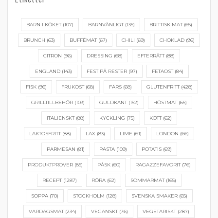
BARN I KÖKET
(107)
BARNVÄNLIGT
(135)
BRITTISK MAT
(65)
BRUNCH
(63)
BUFFÉMAT
(67)
CHILI
(69)
CHOKLAD
(96)
CITRON
(96)
DRESSING
(68)
EFTERRÄTT
(88)
ENGLAND
(143)
FEST PÅ RESTER
(97)
FETAOST
(84)
FISK
(96)
FRUKOST
(68)
FÄRS
(68)
GLUTENFRITT
(428)
GRILLTILLBEHÖR
(103)
GULDKANT
(152)
HÖSTMAT
(65)
ITALIENSKT
(88)
KYCKLING
(75)
KÖTT
(62)
LAKTOSFRITT
(88)
LAX
(83)
LIME
(61)
LONDON
(66)
PARMESAN
(81)
PASTA
(109)
POTATIS
(69)
PRODUKTPROVER
(85)
PÅSK
(60)
RAGAZZEFAVORIT
(76)
RECEPT
(1287)
RÖRA
(62)
SOMMARMAT
(165)
SOPPA
(70)
STOCKHOLM
(128)
SVENSKA SMAKER
(65)
VARDAGSMAT
(234)
VEGANSKT
(76)
VEGETARISKT
(287)