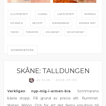
GLUTENFRITT
GURKA
LAKTOSFRITT
PAPRIKA
PICKNICK
RECEPT
SOMMARMAT
SPANSK MAT
TAPAS
TOMATER
VEGANSKT
VEGETARISKT
KOMMENTERA
SKÅNE: TALLDUNGEN
ÄTA UTE
av
ELIN
2026-07-30
/
Verkligen nyp-mig-i-armen-bra
. Sommarens
bästa stopp. På grund av precis allt. Rummet.
Maten. Miljön. Och för att det fanns smultron till