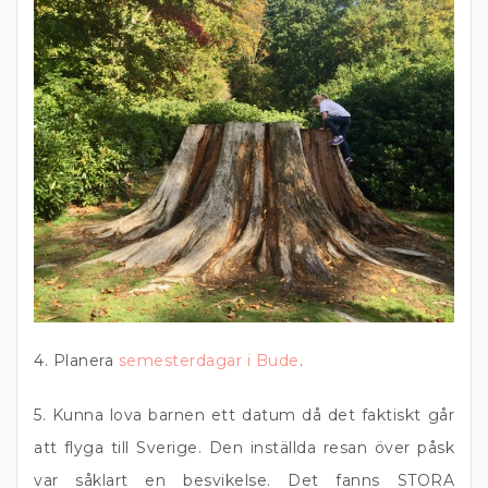
4. Planera
semesterdagar i Bude
.
5. Kunna lova barnen ett datum då det faktiskt går
att flyga till Sverige. Den inställda resan över påsk
var såklart en besvikelse. Det fanns STORA