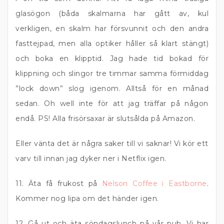
glasögon (båda skalmarna har gått av, kul
verkligen, en skalm har försvunnit och den andra
fasttejpad, men alla optiker håller så klart stängt)
och boka en klipptid. Jag hade tid bokad för
klippning och slingor tre timmar samma förmiddag
”lock down” slog igenom. Alltså för en månad
sedan. Oh well inte för att jag träffar på någon
endå. PS! Alla frisörsaxar är slutsålda på Amazon.
Eller vänta det är några saker till vi saknar! Vi kör ett
varv till innan jag dyker ner i Netflix igen.
11. Äta få frukost på
Nelson Coffee i Eastborne
.
Kommer nog lipa om det händer igen.
12. Gå ut och äta söndagslunch på vår pub. Vi har