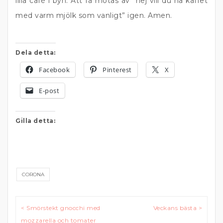
lilla café i byn. Att få mötas av ”hej vill du ha kaffet
med varm mjölk som vanligt” igen. Amen.
Dela detta:
Facebook
Pinterest
X
E-post
Gilla detta:
CORONA
Inläggsnavigering
< Smörstekt gnocchi med
Veckans bästa >
mozzarella och tomater