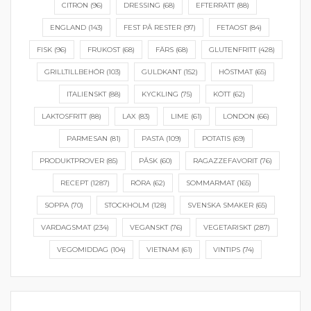
CITRON
(96)
DRESSING
(68)
EFTERRÄTT
(88)
ENGLAND
(143)
FEST PÅ RESTER
(97)
FETAOST
(84)
FISK
(96)
FRUKOST
(68)
FÄRS
(68)
GLUTENFRITT
(428)
GRILLTILLBEHÖR
(103)
GULDKANT
(152)
HÖSTMAT
(65)
ITALIENSKT
(88)
KYCKLING
(75)
KÖTT
(62)
LAKTOSFRITT
(88)
LAX
(83)
LIME
(61)
LONDON
(66)
PARMESAN
(81)
PASTA
(109)
POTATIS
(69)
PRODUKTPROVER
(85)
PÅSK
(60)
RAGAZZEFAVORIT
(76)
RECEPT
(1287)
RÖRA
(62)
SOMMARMAT
(165)
SOPPA
(70)
STOCKHOLM
(128)
SVENSKA SMAKER
(65)
VARDAGSMAT
(234)
VEGANSKT
(76)
VEGETARISKT
(287)
VEGOMIDDAG
(104)
VIETNAM
(61)
VINTIPS
(74)