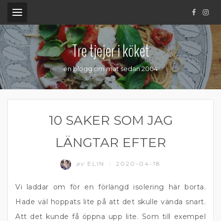
.
Tre tjejer i köket
en blogg om mat sedan 2004
10 SAKER SOM JAG
LÄNGTAR EFTER
av
ELIN
2020-04-18
/
Vi laddar om för en förlängd isolering här borta.
Hade väl hoppats lite på att det skulle vända snart.
Att det kunde få öppna upp lite. Som till exempel