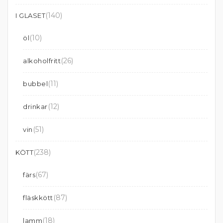
(140)
I GLASET
(10)
öl
(26)
alkoholfritt
(11)
bubbel
(12)
drinkar
(51)
vin
(238)
KÖTT
(67)
färs
(87)
fläskkött
(18)
lamm