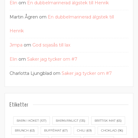
Elin
om
En dubbelmarinerad älgstek till Henrik
Martin Ågren
om
En dubbelmarinerad älgstek till
Henrik
Jimpa
om
God sojasås till lax
Elin
om
Saker jag tycker om #7
Charlotta Ljungblad
om
Saker jag tycker om #7
Etiketter
BARN I KÖKET
(107)
BARNVÄNLIGT
(135)
BRITTISK MAT
(65)
BRUNCH
(63)
BUFFÉMAT
(67)
CHILI
(69)
CHOKLAD
(96)