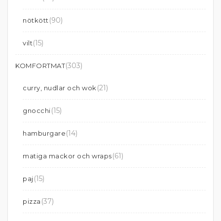
(90)
nötkött
(15)
vilt
(303)
KOMFORTMAT
(21)
curry, nudlar och wok
(15)
gnocchi
(14)
hamburgare
(61)
matiga mackor och wraps
(15)
paj
(37)
pizza