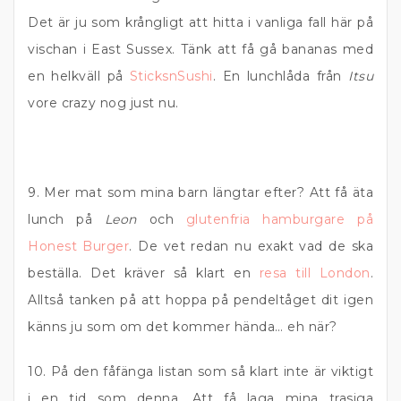
Det är ju som krångligt att hitta i vanliga fall här på
vischan i East Sussex. Tänk att få gå bananas med
en helkväll på
SticksnSushi
. En lunchlåda från
Itsu
vore crazy nog just nu.
9. Mer mat som mina barn längtar efter? Att få äta
lunch på
Leon
och
glutenfria hamburgare på
Honest Burger
. De vet redan nu exakt vad de ska
beställa. Det kräver så klart en
resa till London
.
Alltså tanken på att hoppa på pendeltåget dit igen
känns ju som om det kommer hända… eh när?
10. På den fåfänga listan som så klart inte är viktigt
i en tid som denna. Att få laga mina trasiga