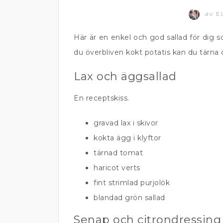
av
E
Här är en enkel och god sallad för dig 
du överbliven kokt potatis kan du tärna
Lax och äggsallad
En receptskiss.
gravad lax i skivor
kokta ägg i klyftor
tärnad tomat
haricot verts
fint strimlad purjolök
blandad grön sallad
Senap och citrondressing