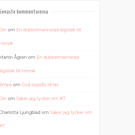
Senaste kommentarerna
Elin
om
En dubbelmarinerad älgstek till
Henrik
Martin Ågren
om
En dubbelmarinerad
älgstek till Henrik
Jimpa
om
God sojasås till lax
Elin
om
Saker jag tycker om #7
Charlotta Ljungblad
om
Saker jag tycker om
#7