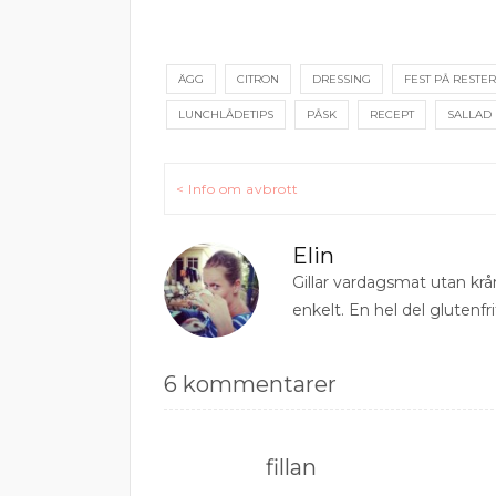
ÄGG
CITRON
DRESSING
FEST PÅ RESTER
LUNCHLÅDETIPS
PÅSK
RECEPT
SALLAD
Inläggsnavigering
< Info om avbrott
Elin
Gillar vardagsmat utan krå
enkelt. En hel del glutenfri
6 kommentarer
fillan