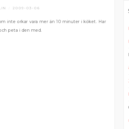
LIN
2009-03-06
/
som inte orkar vara mer än 10 minuter i köket. Har
 och peta i den med.