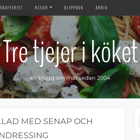
SKAFFERIET
RESOR
KLIPPBOK
ARKIV
Tre tjejer i köket
en blogg om mat sedan 2004
LLAD MED SENAP OCH
NDRESSING