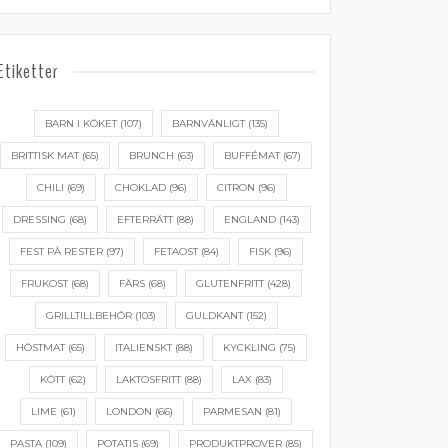
Etiketter
BARN I KÖKET
(107)
BARNVÄNLIGT
(135)
BRITTISK MAT
(65)
BRUNCH
(63)
BUFFÉMAT
(67)
CHILI
(69)
CHOKLAD
(96)
CITRON
(96)
DRESSING
(68)
EFTERRÄTT
(88)
ENGLAND
(143)
FEST PÅ RESTER
(97)
FETAOST
(84)
FISK
(96)
FRUKOST
(68)
FÄRS
(68)
GLUTENFRITT
(428)
GRILLTILLBEHÖR
(103)
GULDKANT
(152)
HÖSTMAT
(65)
ITALIENSKT
(88)
KYCKLING
(75)
KÖTT
(62)
LAKTOSFRITT
(88)
LAX
(83)
LIME
(61)
LONDON
(66)
PARMESAN
(81)
PASTA
(109)
POTATIS
(69)
PRODUKTPROVER
(85)