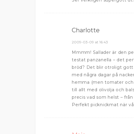
Ser verkligen supergott ut!
Charlotte
2009-03-09 at 16:43
Mmmm! Sallader är den per
testat panzanella – det per
bröd? Det blir otroligt go
med några dagar på nacken 
hemma (men tomater och r
till allt med olivolja och 
precis vad som helst – från 
Perfekt picknickmat när vår