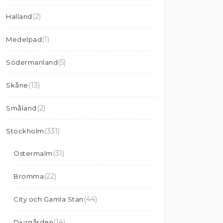
(2)
Halland
(1)
Medelpad
(5)
Södermanland
(13)
Skåne
(2)
Småland
(331)
Stockholm
(31)
Östermalm
(22)
Bromma
(44)
City och Gamla Stan
(14)
Djurgården