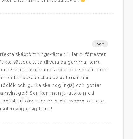
 Skafferitömning är inte så tokigt
Svara
fekta skåptömnings-rätten!! Har ni förresten
fekta sättet att ta tillvara på gammal torrt
tt och saftigt om man blandar ned smulat bröd
i en finhackad sallad av det man har
ödlök och gurka ska nog ingå) och gottar
balsamvinäger!! Sen kan man ju utöka med
tonfisk till oliver, örter, stekt svamp, ost etc…
solen vågar sig fram!!