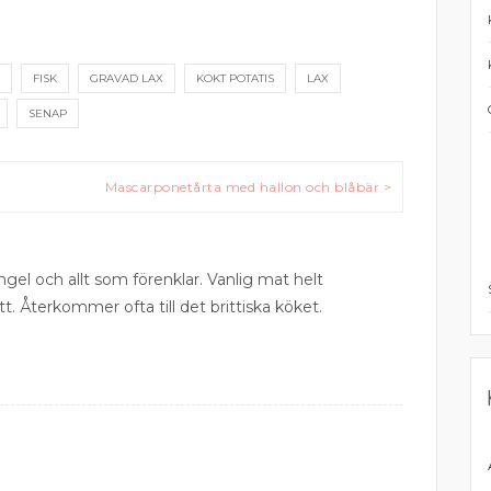
FISK
GRAVAD LAX
KOKT POTATIS
LAX
SENAP
Mascarponetårta med hallon och blåbär >
ngel och allt som förenklar. Vanlig mat helt
tt. Återkommer ofta till det brittiska köket.