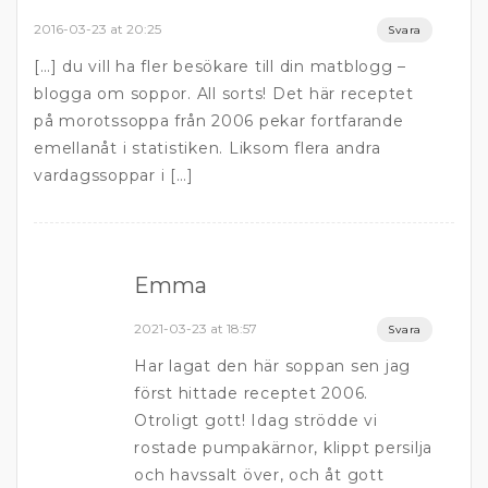
2016-03-23 at 20:25
Svara
[…] du vill ha fler besökare till din matblogg –
blogga om soppor. All sorts! Det här receptet
på morotssoppa från 2006 pekar fortfarande
emellanåt i statistiken. Liksom flera andra
vardagssoppar i […]
Emma
2021-03-23 at 18:57
Svara
Har lagat den här soppan sen jag
först hittade receptet 2006.
Otroligt gott! Idag strödde vi
rostade pumpakärnor, klippt persilja
och havssalt över, och åt gott