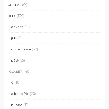
(57)
GRILLAT
(139)
HELG
(44)
advent
(42)
jul
(37)
midsommar
(55)
påsk
(140)
I GLASET
(10)
öl
(26)
alkoholfritt
(11)
bubbel