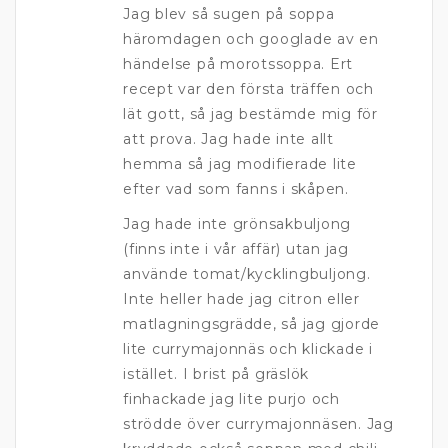
Jag blev så sugen på soppa
häromdagen och googlade av en
händelse på morotssoppa. Ert
recept var den första träffen och
lät gott, så jag bestämde mig för
att prova. Jag hade inte allt
hemma så jag modifierade lite
efter vad som fanns i skåpen.
Jag hade inte grönsakbuljong
(finns inte i vår affär) utan jag
använde tomat/kycklingbuljong.
Inte heller hade jag citron eller
matlagningsgrädde, så jag gjorde
lite currymajonnäs och klickade i
istället. I brist på gräslök
finhackade jag lite purjo och
strödde över currymajonnäsen. Jag