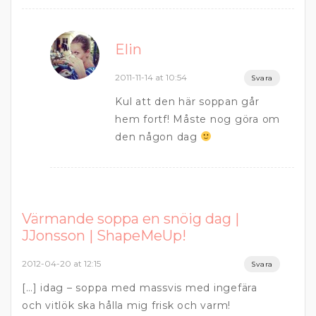
Elin
2011-11-14 at 10:54
Svara
Kul att den här soppan går
hem fortf! Måste nog göra om
den någon dag
Värmande soppa en snöig dag |
JJonsson | ShapeMeUp!
2012-04-20 at 12:15
Svara
[…] idag – soppa med massvis med ingefära
och vitlök ska hålla mig frisk och varm!