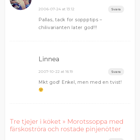
2006-07-24 at 13:12
Svara
Pallas, tack for soppptips –
chilivarianten later god!!!
Linnea
2007-10-22 at 16:19
Svara
Mkt god! Enkel, men med en tvist!
Tre tjejer i köket » Morotssoppa med
färskoströra och rostade pinjenötter