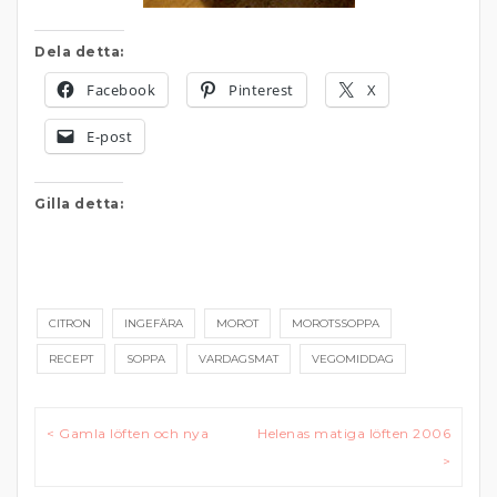
Dela detta:
Facebook
Pinterest
X
E-post
Gilla detta:
CITRON
INGEFÄRA
MOROT
MOROTSSOPPA
RECEPT
SOPPA
VARDAGSMAT
VEGOMIDDAG
Inläggsnavigering
< Gamla löften och nya
Helenas matiga löften 2006
>