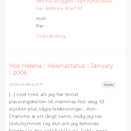
den här bloggen i vårt nyhetsbrev
här: BKWine Brief 30
mvh
Per
Vinbilderblog
Hos Helena :: Helenastatus :: January
:: 2006
2006-01-08 at 21:17
Svara
[…] nöjd med: att jag har textat
placeringskorten till mammas fest idag. 53
stycken plus några felskrivningar… Ann-
Charlotte är ett långt namn, insåg jag när
textutrymmet tog slut och jag behövde