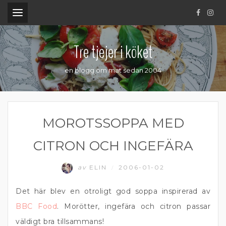
.
Tre tjejer i köket
en blogg om mat sedan 2004
MOROTSSOPPA MED
CITRON OCH INGEFÄRA
av
ELIN
2006-01-02
/
Det här blev en otroligt god soppa inspirerad av
BBC Food
. Morötter, ingefära och citron passar
väldigt bra tillsammans!