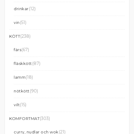
(12)
drinkar
(51)
vin
(238)
KÖTT
(67)
färs
(87)
fläskkött
(18)
lamm
(90)
nötkött
(15)
vilt
(303)
KOMFORTMAT
(21)
curry, nudlar och wok