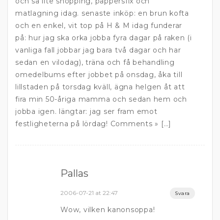
och så lite shopping, pappersfix och
matlagning idag. senaste inköp: en brun kofta
och en enkel, vit top på H & M idag funderar
på: hur jag ska orka jobba fyra dagar på raken (i
vanliga fall jobbar jag bara två dagar och har
sedan en vilodag), träna och få behandling
omedelbums efter jobbet på onsdag, åka till
lillstaden på torsdag kväll, ägna helgen åt att
fira min 50-åriga mamma och sedan hem och
jobba igen. längtar: jag ser fram emot
festligheterna på lördag! Comments » […]
Pallas
2006-07-21 at 22:47
Svara
Wow, vilken kanonsoppa!