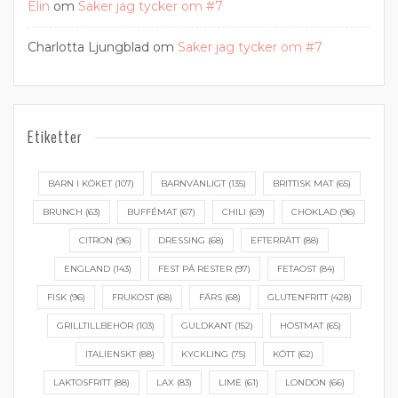
Elin
om
Saker jag tycker om #7
Charlotta Ljungblad
om
Saker jag tycker om #7
Etiketter
BARN I KÖKET
(107)
BARNVÄNLIGT
(135)
BRITTISK MAT
(65)
BRUNCH
(63)
BUFFÉMAT
(67)
CHILI
(69)
CHOKLAD
(96)
CITRON
(96)
DRESSING
(68)
EFTERRÄTT
(88)
ENGLAND
(143)
FEST PÅ RESTER
(97)
FETAOST
(84)
FISK
(96)
FRUKOST
(68)
FÄRS
(68)
GLUTENFRITT
(428)
GRILLTILLBEHÖR
(103)
GULDKANT
(152)
HÖSTMAT
(65)
ITALIENSKT
(88)
KYCKLING
(75)
KÖTT
(62)
LAKTOSFRITT
(88)
LAX
(83)
LIME
(61)
LONDON
(66)