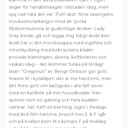
klämma in den sista bokstaven. Gah! i: ngen
seger för handbollslaget i lillstaden idag, men
ujuj vad nära det var. Puh! skor: förra säsongens
mockastövlarkängor med de tjocka
fårskinnssulorna är gudomliga! dricker: Lady
Grey borde: gå och lägga mig tidigt ikväll äter:
ikväll har vi ätit morotssoppa med ingefära och
citronkyckling med kokt potatis kläder:
provade klänningen, skorna, koftboleron och
väskan idag – det kommer funka på lördag!
läser: “Gregorius” av Bengt Ohlsson gör gott:
finaste M i kylskåpet: det är lite halvtomt, men
det finns gott om kattgodis i alla fall! sover:
med en kattkille på min huvudkudde. Han
spinner som en galning och hela kudden
vibrerar. har: haft en bra helg; lugnt i fredags
med dvd-film hemma, brunch hos E & F igår
och på kvällen kom M:s kompis F på middag