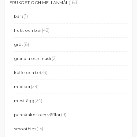
(183)
FRUKOST OCH MELLANMÅL
(1)
bars
(42)
frukt och bär
(8)
gröt
(2)
granola och musli
(23)
kaffe och te
(29)
mackor
(24)
mest ägg
(9)
pannkakor och våfflor
(15)
smoothies