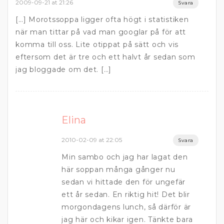
2009-09-21 at 21:26
Svara
[…] Morotssoppa ligger ofta högt i statistiken
när man tittar på vad man googlar på för att
komma till oss. Lite otippat på sätt och vis
eftersom det är tre och ett halvt år sedan som
jag bloggade om det. […]
Elina
2010-02-09 at 22:05
Svara
Min sambo och jag har lagat den
här soppan många gånger nu
sedan vi hittade den för ungefär
ett år sedan. En riktig hit! Det blir
morgondagens lunch, så därför är
jag här och kikar igen. Tänkte bara