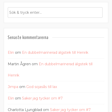
Senaste kommentarerna
Elin
om
En dubbelmarinerad älgstek till Henrik
Martin Ågren
om
En dubbelmarinerad älgstek till
Henrik
Jimpa
om
God sojasås till lax
Elin
om
Saker jag tycker om #7
Charlotta Ljungblad
om
Saker jag tycker om #7