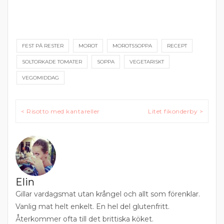
FEST PÅ RESTER
MOROT
MOROTSSOPPA
RECEPT
SOLTORKADE TOMATER
SOPPA
VEGETARISKT
VEGOMIDDAG
Inläggsnavigering
< Risotto med kantareller
Litet fikonderby >
Elin
Gillar vardagsmat utan krångel och allt som förenklar.
Vanlig mat helt enkelt. En hel del glutenfritt.
Återkommer ofta till det brittiska köket.