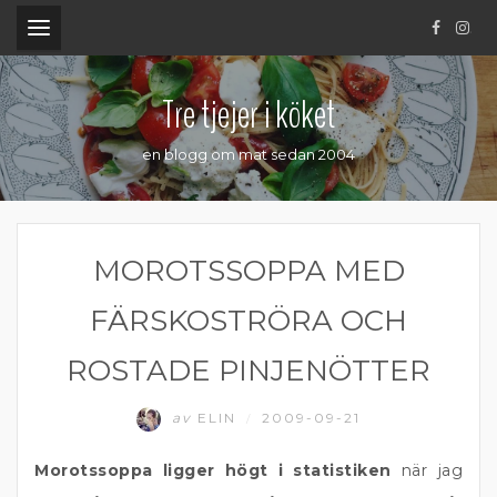
.
Tre tjejer i köket
en blogg om mat sedan 2004
MOROTSSOPPA MED
FÄRSKOSTRÖRA OCH
ROSTADE PINJENÖTTER
av
ELIN
2009-09-21
/
Morotssoppa ligger högt i statistiken
när jag