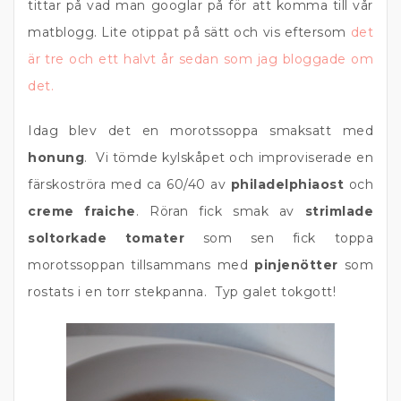
tittar på vad man googlar på för att komma till vår
matblogg. Lite otippat på sätt och vis eftersom
det
är tre och ett halvt år sedan som jag bloggade om
det.
Idag blev det en morotssoppa smaksatt med
honung
. Vi tömde kylskåpet och improviserade en
färskoströra med ca 60/40 av
philadelphiaost
och
creme fraiche
. Röran fick smak av
strimlade
soltorkade tomater
som sen fick toppa
morotssoppan tillsammans med
pinjenötter
som
rostats i en torr stekpanna. Typ galet tokgott!