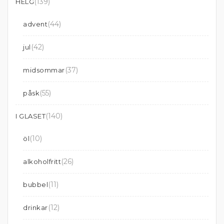
(139)
HELG
(44)
advent
(42)
jul
(37)
midsommar
(55)
påsk
(140)
I GLASET
(10)
öl
(26)
alkoholfritt
(11)
bubbel
(12)
drinkar