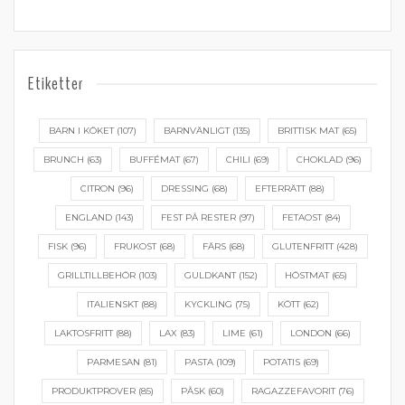
Etiketter
BARN I KÖKET
(107)
BARNVÄNLIGT
(135)
BRITTISK MAT
(65)
BRUNCH
(63)
BUFFÉMAT
(67)
CHILI
(69)
CHOKLAD
(96)
CITRON
(96)
DRESSING
(68)
EFTERRÄTT
(88)
ENGLAND
(143)
FEST PÅ RESTER
(97)
FETAOST
(84)
FISK
(96)
FRUKOST
(68)
FÄRS
(68)
GLUTENFRITT
(428)
GRILLTILLBEHÖR
(103)
GULDKANT
(152)
HÖSTMAT
(65)
ITALIENSKT
(88)
KYCKLING
(75)
KÖTT
(62)
LAKTOSFRITT
(88)
LAX
(83)
LIME
(61)
LONDON
(66)
PARMESAN
(81)
PASTA
(109)
POTATIS
(69)
PRODUKTPROVER
(85)
PÅSK
(60)
RAGAZZEFAVORIT
(76)