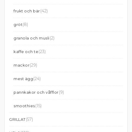
(42)
frukt och bär
(8)
gröt
(2)
granola och musli
(23)
kaffe och te
(29)
mackor
(24)
mest ägg
(9)
pannkakor och våfflor
(15)
smoothies
(57)
GRILLAT