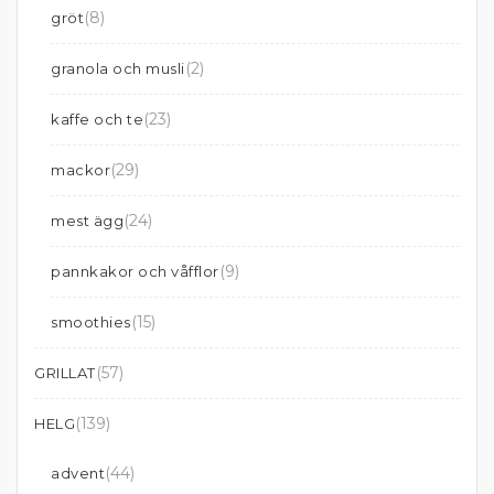
(8)
gröt
(2)
granola och musli
(23)
kaffe och te
(29)
mackor
(24)
mest ägg
(9)
pannkakor och våfflor
(15)
smoothies
(57)
GRILLAT
(139)
HELG
(44)
advent