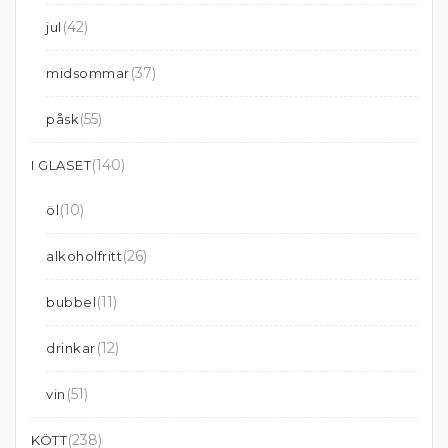
(42)
jul
(37)
midsommar
(55)
påsk
(140)
I GLASET
(10)
öl
(26)
alkoholfritt
(11)
bubbel
(12)
drinkar
(51)
vin
(238)
KÖTT