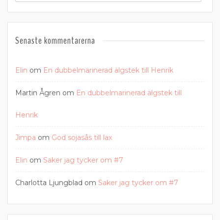
Senaste kommentarerna
Elin
om
En dubbelmarinerad älgstek till Henrik
Martin Ågren
om
En dubbelmarinerad älgstek till
Henrik
Jimpa
om
God sojasås till lax
Elin
om
Saker jag tycker om #7
Charlotta Ljungblad
om
Saker jag tycker om #7