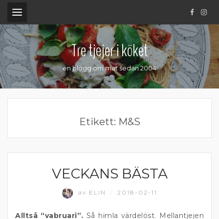
.
Tre tjejer i köket
en blogg om mat sedan 2004
Etikett:
M&S
VECKANS BÄSTA
MATPRAT
av
ELIN
2018-02-11
/
Alltså “vabruari”.
Så himla värdelöst. Mellantjejen