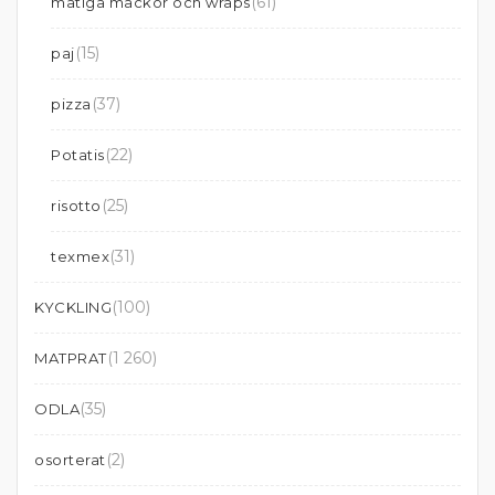
(61)
matiga mackor och wraps
(15)
paj
(37)
pizza
(22)
Potatis
(25)
risotto
(31)
texmex
(100)
KYCKLING
(1 260)
MATPRAT
(35)
ODLA
(2)
osorterat