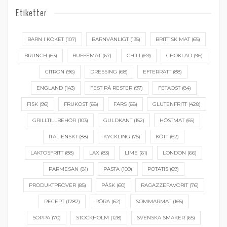
Etiketter
BARN I KÖKET
(107)
BARNVÄNLIGT
(135)
BRITTISK MAT
(65)
BRUNCH
(63)
BUFFÉMAT
(67)
CHILI
(69)
CHOKLAD
(96)
CITRON
(96)
DRESSING
(68)
EFTERRÄTT
(88)
ENGLAND
(143)
FEST PÅ RESTER
(97)
FETAOST
(84)
FISK
(96)
FRUKOST
(68)
FÄRS
(68)
GLUTENFRITT
(428)
GRILLTILLBEHÖR
(103)
GULDKANT
(152)
HÖSTMAT
(65)
ITALIENSKT
(88)
KYCKLING
(75)
KÖTT
(62)
LAKTOSFRITT
(88)
LAX
(83)
LIME
(61)
LONDON
(66)
PARMESAN
(81)
PASTA
(109)
POTATIS
(69)
PRODUKTPROVER
(85)
PÅSK
(60)
RAGAZZEFAVORIT
(76)
RECEPT
(1287)
RÖRA
(62)
SOMMARMAT
(165)
SOPPA
(70)
STOCKHOLM
(128)
SVENSKA SMAKER
(65)