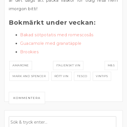
är det dags att packa väskor för tidig resa hem
imorgon bitti!
Bokmärkt under veckan:
Bakad sötpotatis med romescosås
Guacamole med granatäpple
Brookies
AMARONE
ITALIENSKT VIN
M&S
MARK AND SPENCER
RÖTT VIN
TESCO
VINTIPS
KOMMENTERA