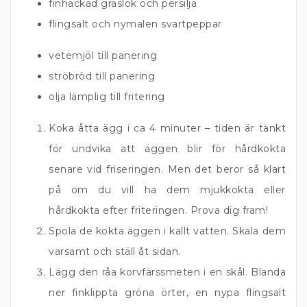
finhackad gräslök och persilja
flingsalt och nymalen svartpeppar
vetemjöl till panering
ströbröd till panering
olja lämplig till fritering
Koka åtta ägg i ca 4 minuter – tiden är tänkt
för undvika att äggen blir för hårdkokta
senare vid friseringen. Men det beror så klart
på om du vill ha dem mjukkokta eller
hårdkokta efter friteringen. Prova dig fram!
Spola de kokta äggen i kallt vatten. Skala dem
varsamt och ställ åt sidan.
Lägg den råa korvfärssmeten i en skål. Blanda
ner finklippta gröna örter, en nypa flingsalt