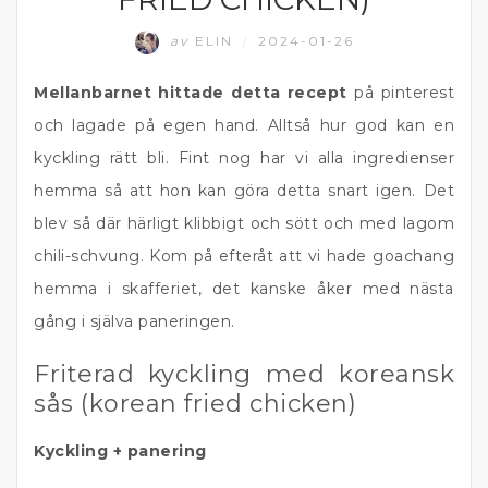
av
ELIN
2024-01-26
/
Mellanbarnet hittade detta recept
på pinterest
och lagade på egen hand. Alltså hur god kan en
kyckling rätt bli. Fint nog har vi alla ingredienser
hemma så att hon kan göra detta snart igen. Det
blev så där härligt klibbigt och sött och med lagom
chili-schvung. Kom på efteråt att vi hade goachang
hemma i skafferiet, det kanske åker med nästa
gång i själva paneringen.
Friterad kyckling med koreansk
sås (korean fried chicken)
Kyckling + panering