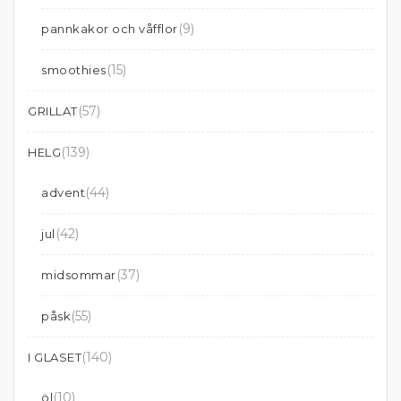
(9)
pannkakor och våfflor
(15)
smoothies
(57)
GRILLAT
(139)
HELG
(44)
advent
(42)
jul
(37)
midsommar
(55)
påsk
(140)
I GLASET
(10)
öl