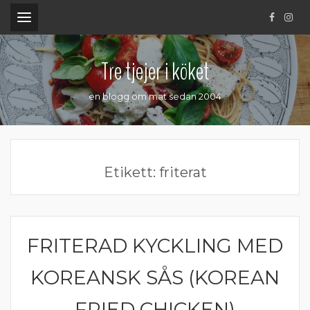
.
Tre tjejer i köket
en blogg om mat sedan 2004
Etikett:
friterat
FRITERAD KYCKLING MED
KOMFORTMAT
KOREANSK SÅS (KOREAN
FRIED CHICKEN)