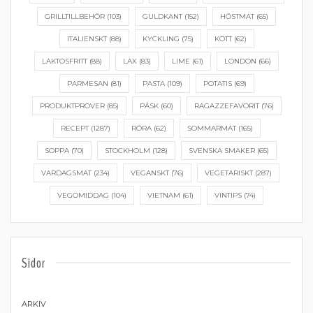
GRILLTILLBEHÖR
(103)
GULDKANT
(152)
HÖSTMAT
(65)
ITALIENSKT
(88)
KYCKLING
(75)
KÖTT
(62)
LAKTOSFRITT
(88)
LAX
(83)
LIME
(61)
LONDON
(66)
PARMESAN
(81)
PASTA
(109)
POTATIS
(69)
PRODUKTPROVER
(85)
PÅSK
(60)
RAGAZZEFAVORIT
(76)
RECEPT
(1287)
RÖRA
(62)
SOMMARMAT
(165)
SOPPA
(70)
STOCKHOLM
(128)
SVENSKA SMAKER
(65)
VARDAGSMAT
(234)
VEGANSKT
(76)
VEGETARISKT
(287)
VEGOMIDDAG
(104)
VIETNAM
(61)
VINTIPS
(74)
Sidor
ARKIV