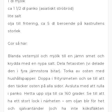
1 dl mjölk
ca 1 1/2 dl panko (asiatiskt ströbröd)
lite salt
olja till fritering, ca 5 dl beroende på kastrullens
storlek
Gör så här:
Blanda vetemjöl och mjölk till en jämn smet och
krydda med en nypa salt. Dela fetaosten (vi delade
den i fyra jämnstora bitar). Torka av osten med
hushållspapper. Doppa i frityrsmeten och se till att
den täcker osten på alla sidor. Avsluta med att rulla
i panko. Hetta upp olja till ca 160 grader. Se till att
ha ett stort lock i närheten – om oljan blir för het
och självantänder (och ha inte köksfläkten