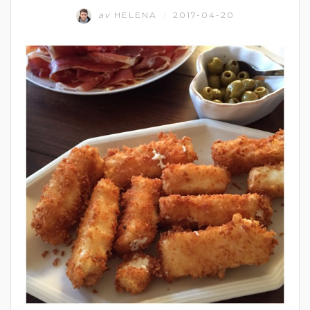
av
HELENA
2017-04-20
/