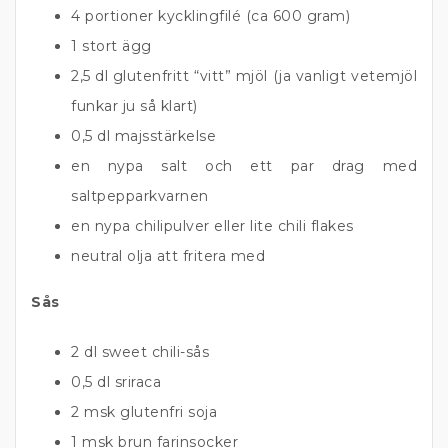
4 portioner kycklingfilé (ca 600 gram)
1 stort ägg
2,5 dl glutenfritt “vitt” mjöl (ja vanligt vetemjöl
funkar ju så klart)
0,5 dl majsstärkelse
en nypa salt och ett par drag med
saltpepparkvarnen
en nypa chilipulver eller lite chili flakes
neutral olja att fritera med
Sås
2 dl sweet chili-sås
0,5 dl sriraca
2 msk glutenfri soja
1 msk brun farinsocker