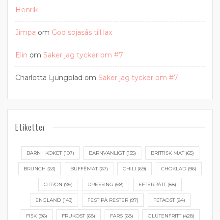
Henrik
Jimpa
om
God sojasås till lax
Elin
om
Saker jag tycker om #7
Charlotta Ljungblad
om
Saker jag tycker om #7
Etiketter
BARN I KÖKET
(107)
BARNVÄNLIGT
(135)
BRITTISK MAT
(65)
BRUNCH
(63)
BUFFÉMAT
(67)
CHILI
(69)
CHOKLAD
(96)
CITRON
(96)
DRESSING
(68)
EFTERRÄTT
(88)
ENGLAND
(143)
FEST PÅ RESTER
(97)
FETAOST
(84)
FISK
(96)
FRUKOST
(68)
FÄRS
(68)
GLUTENFRITT
(428)