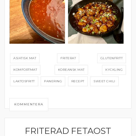
ASIATISK MAT
FRITERAT
GLUTENFRITT
KOMFORTMAT
KOREANSK MAT
KYCKLING
LAKTOSFRITT
PANERING
RECEPT
SWEET CHILI
KOMMENTERA
FRITERAD FETAOST
SNITTAR OCH TILLTUGG