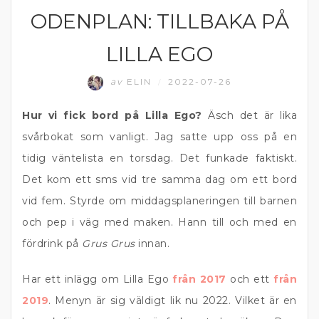
ODENPLAN: TILLBAKA PÅ
ÄTA UTE
LILLA EGO
av
ELIN
2022-07-26
/
Hur vi fick bord på Lilla Ego?
Äsch det är lika
svårbokat som vanligt. Jag satte upp oss på en
tidig väntelista en torsdag. Det funkade faktiskt.
Det kom ett sms vid tre samma dag om ett bord
vid fem. Styrde om middagsplaneringen till barnen
och pep i väg med maken. Hann till och med en
fördrink på
Grus Grus
innan.
Har ett inlägg om Lilla Ego
från 2017
och ett
från
2019
. Menyn är sig väldigt lik nu 2022. Vilket är en