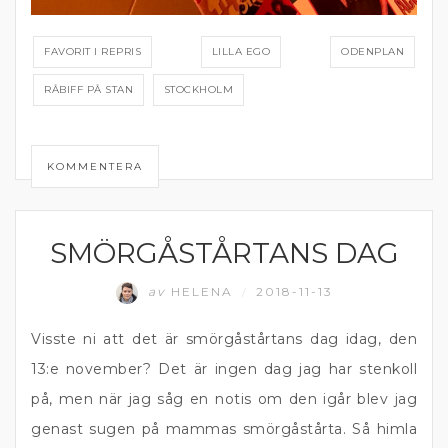
FAVORIT I REPRIS
LILLA EGO
ODENPLAN
RÅBIFF PÅ STAN
STOCKHOLM
KOMMENTERA
SMÖRGÅSTÅRTANS DAG
BRÖD
av
HELENA
2018-11-13
/
Visste ni att det är smörgåstårtans dag idag, den
13:e november? Det är ingen dag jag har stenkoll
på, men när jag såg en notis om den igår blev jag
genast sugen på mammas smörgåstårta. Så himla