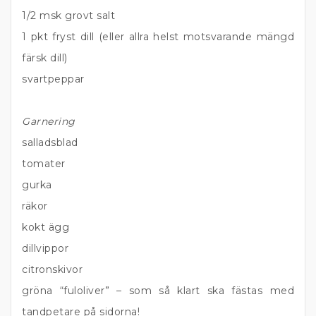
1/2 msk grovt salt
1 pkt fryst dill (eller allra helst motsvarande mängd
färsk dill)
svartpeppar
Garnering
salladsblad
tomater
gurka
räkor
kokt ägg
dillvippor
citronskivor
gröna “fuloliver” – som så klart ska fästas med
tandpetare på sidorna!