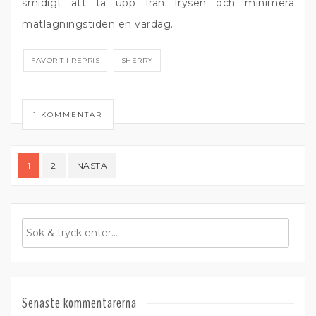
smidigt att ta upp från frysen och minimera
matlagningstiden en vardag.
FAVORIT I REPRIS
SHERRY
1 KOMMENTAR
Sidnumrering
1
2
NÄSTA
för
inlägg
Senaste kommentarerna