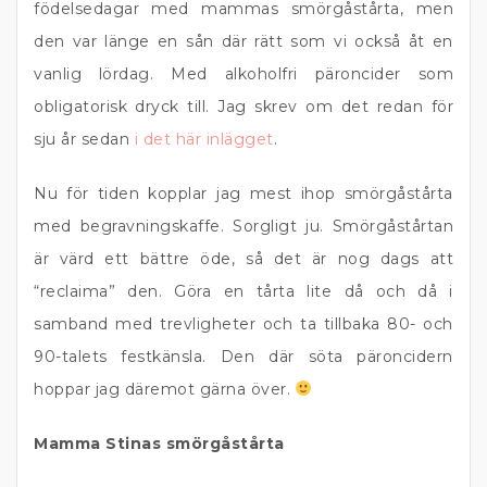
födelsedagar med mammas smörgåstårta, men
den var länge en sån där rätt som vi också åt en
vanlig lördag. Med alkoholfri päroncider som
obligatorisk dryck till. Jag skrev om det redan för
sju år sedan
i det här inlägget
.
Nu för tiden kopplar jag mest ihop smörgåstårta
med begravningskaffe. Sorgligt ju. Smörgåstårtan
är värd ett bättre öde, så det är nog dags att
“reclaima” den. Göra en tårta lite då och då i
samband med trevligheter och ta tillbaka 80- och
90-talets festkänsla. Den där söta päroncidern
hoppar jag däremot gärna över.
Mamma Stinas smörgåstårta