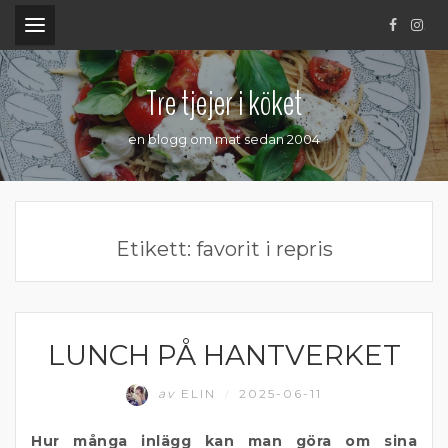
.
Tre tjejer i köket
en blogg om mat sedan 2004
Etikett:
favorit i repris
LUNCH PÅ HANTVERKET
ÖSTERMALM
av
ELIN
2025-06-11
/
Hur många inlägg kan man göra om sina