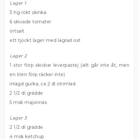
Lager 1
3 hg rökt skinka
6 skivade tomater
örtsalt
ett tjockt lager med lagrad ost
Lager 2
1 stor förp skivbar leverpastej (allt går inte åt, men
en liten förp räcker inte)
inlagd gurka, ca 2 dl strimlad
2 1/2 dl grädde
5 msk majonnäs
Lager 3
2 1/2 dl grädde
4 msk ketchup