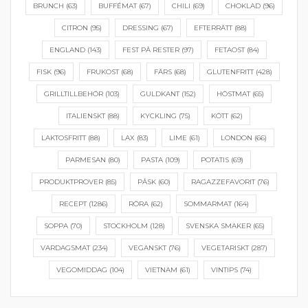
BRUNCH
(63)
BUFFÉMAT
(67)
CHILI
(69)
CHOKLAD
(96)
CITRON
(95)
DRESSING
(67)
EFTERRÄTT
(88)
ENGLAND
(143)
FEST PÅ RESTER
(97)
FETAOST
(84)
FISK
(96)
FRUKOST
(68)
FÄRS
(68)
GLUTENFRITT
(428)
GRILLTILLBEHÖR
(103)
GULDKANT
(152)
HÖSTMAT
(65)
ITALIENSKT
(88)
KYCKLING
(75)
KÖTT
(62)
LAKTOSFRITT
(88)
LAX
(83)
LIME
(61)
LONDON
(66)
PARMESAN
(80)
PASTA
(109)
POTATIS
(69)
PRODUKTPROVER
(85)
PÅSK
(60)
RAGAZZEFAVORIT
(76)
RECEPT
(1286)
RÖRA
(62)
SOMMARMAT
(164)
SOPPA
(70)
STOCKHOLM
(128)
SVENSKA SMAKER
(65)
VARDAGSMAT
(234)
VEGANSKT
(76)
VEGETARISKT
(287)
VEGOMIDDAG
(104)
VIETNAM
(61)
VINTIPS
(74)