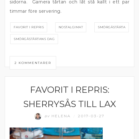
sidorna. Garnera tårtan och låt stå kallt i ett par
timmar före servering.
FAVORIT I REPRIS
NOSTALGIMAT
SMÖRGÅSTÅRTA
SMÖRGÅSTÅRTANS DAG
2 KOMMENTARER
FAVORIT I REPRIS:
SÅS
SHERRYSÅS TILL LAX
av
HELENA
2017-03-27
/