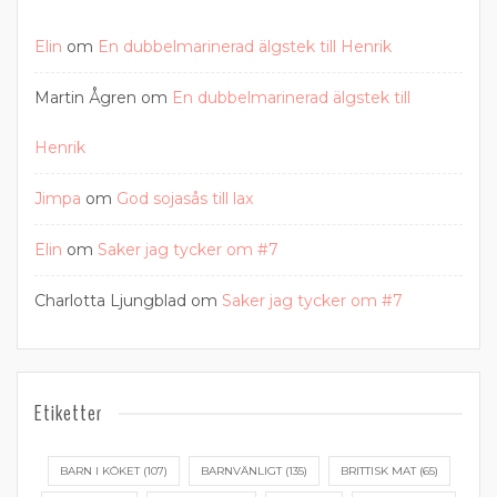
Elin
om
En dubbelmarinerad älgstek till Henrik
Martin Ågren
om
En dubbelmarinerad älgstek till
Henrik
Jimpa
om
God sojasås till lax
Elin
om
Saker jag tycker om #7
Charlotta Ljungblad
om
Saker jag tycker om #7
Etiketter
BARN I KÖKET
(107)
BARNVÄNLIGT
(135)
BRITTISK MAT
(65)