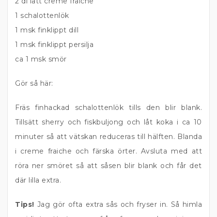
2 dl lätt creme fraiche
1 schalottenlök
1 msk finklippt dill
1 msk finklippt persilja
ca 1 msk smör
Gör så här:
Fräs finhackad schalottenlök tills den blir blank.
Tillsätt sherry och fiskbuljong och låt koka i ca 10
minuter så att vätskan reduceras till hälften. Blanda
i creme fraiche och färska örter. Avsluta med att
röra ner smöret så att såsen blir blank och får det
där lilla extra.
Tips!
Jag gör ofta extra sås och fryser in. Så himla