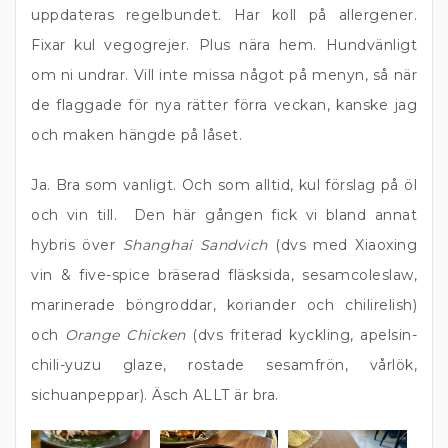
uppdateras regelbundet. Har koll på allergener.
Fixar kul vegogrejer. Plus nära hem. Hundvänligt
om ni undrar. Vill inte missa något på menyn, så när
de flaggade för nya rätter förra veckan, kanske jag
och maken hängde på låset.
Ja. Bra som vanligt. Och som alltid, kul förslag på öl
och vin till. Den här gången fick vi bland annat
hybris över
Shanghai Sandvich
(dvs med Xiaoxing
vin & five-spice bräserad fläsksida, sesamcoleslaw,
marinerade böngroddar, koriander och chilirelish)
och
Orange Chicken
(dvs friterad kyckling, apelsin-
chili-yuzu glaze, rostade sesamfrön, vårlök,
sichuanpeppar). Äsch ALLT är bra.