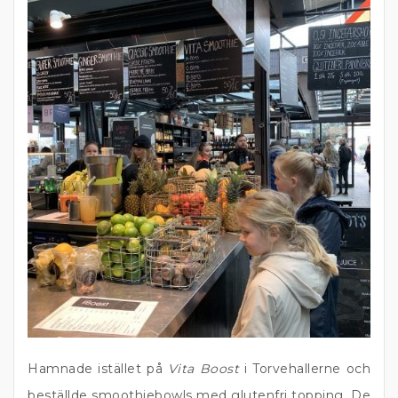
Hamnade istället på
Vita Boost
i Torvehallerne och
beställde smoothiebowls med glutenfri topping. De