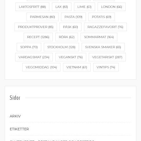
LAKTOSFRITT
(88)
LAX
(83)
LIME
(61)
LONDON
(66)
PARMESAN
(80)
PASTA
(109)
POTATIS
(69)
PRODUKTPROVER
(85)
PÅSK
(60)
RAGAZZEFAVORIT
(76)
RECEPT
(1286)
RÖRA
(62)
SOMMARMAT
(164)
SOPPA
(70)
STOCKHOLM
(128)
SVENSKA SMAKER
(65)
VARDAGSMAT
(234)
VEGANSKT
(76)
VEGETARISKT
(287)
VEGOMIDDAG
(104)
VIETNAM
(61)
VINTIPS
(74)
Sidor
ARKIV
ETIKETTER