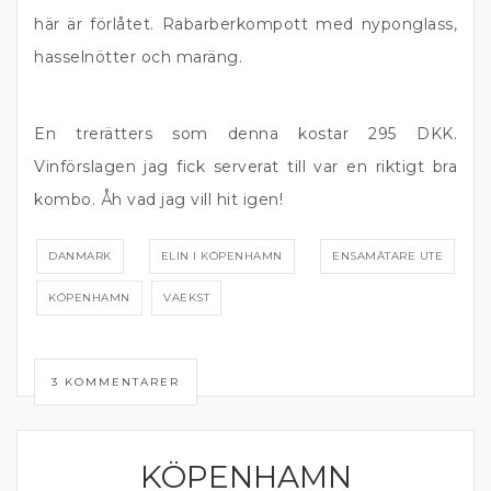
här är förlåtet. Rabarberkompott med nyponglass,
hasselnötter och maräng.
En trerätters som denna kostar 295 DKK.
Vinförslagen jag fick serverat till var en riktigt bra
kombo. Åh vad jag vill hit igen!
DANMARK
ELIN I KÖPENHAMN
ENSAMÄTARE UTE
KÖPENHAMN
VAEKST
3 KOMMENTARER
KÖPENHAMN
DANMARK