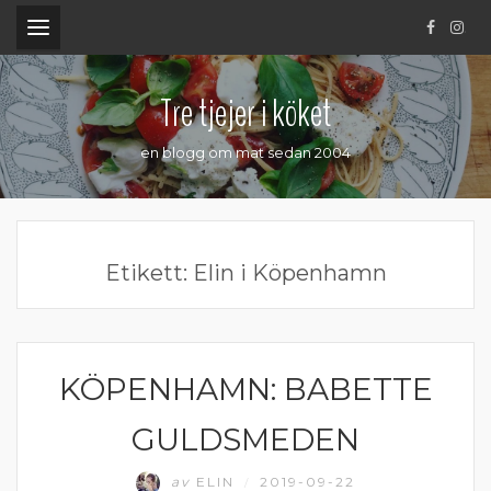
.
Tre tjejer i köket
en blogg om mat sedan 2004
Etikett:
Elin i Köpenhamn
KÖPENHAMN: BABETTE
DANMARK
GULDSMEDEN
av
ELIN
2019-09-22
/