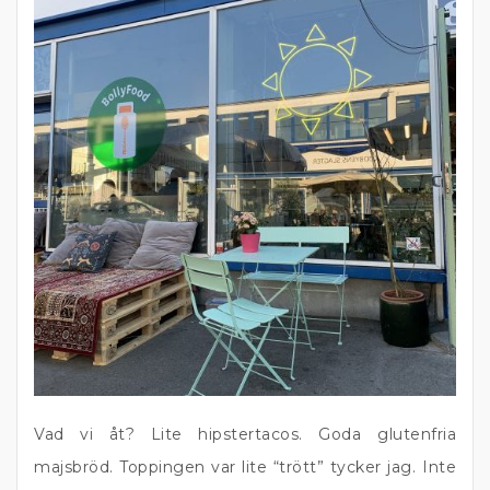
Vad vi åt? Lite hipstertacos. Goda glutenfria
majsbröd. Toppingen var lite “trött” tycker jag. Inte