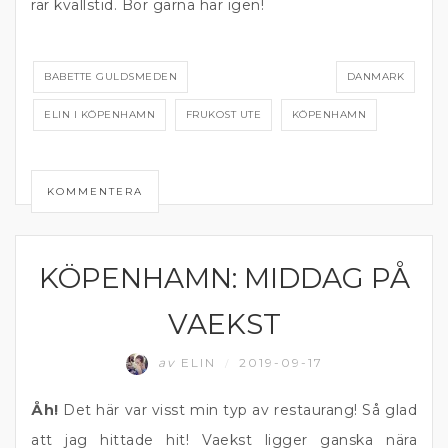
rar kvällstid. Bor gärna här igen!
BABETTE GULDSMEDEN
DANMARK
ELIN I KÖPENHAMN
FRUKOST UTE
KÖPENHAMN
KOMMENTERA
KÖPENHAMN: MIDDAG PÅ
DANMARK
VAEKST
av
ELIN
2019-09-17
/
Åh!
Det här var visst min typ av restaurang! Så glad
att jag hittade hit! Vaekst ligger ganska nära