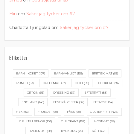
Jimpa
om
God sojasås till lax
Elin
om
Saker jag tycker om #7
Charlotta Ljungblad
om
Saker jag tycker om #7
Etiketter
BARN I KÖKET
(107)
BARNVÄNLIGT
(135)
BRITTISK MAT
(65)
BRUNCH
(63)
BUFFÉMAT
(67)
CHILI
(69)
CHOKLAD
(96)
CITRON
(95)
DRESSING
(67)
EFTERRÄTT
(88)
ENGLAND
(143)
FEST PÅ RESTER
(97)
FETAOST
(84)
FISK
(96)
FRUKOST
(68)
FÄRS
(68)
GLUTENFRITT
(428)
GRILLTILLBEHÖR
(103)
GULDKANT
(152)
HÖSTMAT
(65)
ITALIENSKT
(88)
KYCKLING
(75)
KÖTT
(62)