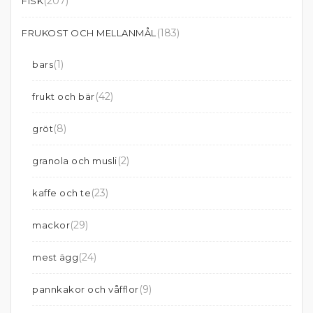
(207)
FISK
(183)
FRUKOST OCH MELLANMÅL
(1)
bars
(42)
frukt och bär
(8)
gröt
(2)
granola och musli
(23)
kaffe och te
(29)
mackor
(24)
mest ägg
(9)
pannkakor och våfflor