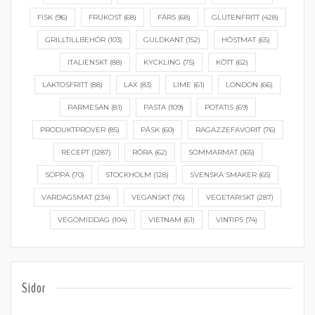
FISK
(96)
FRUKOST
(68)
FÄRS
(68)
GLUTENFRITT
(428)
GRILLTILLBEHÖR
(103)
GULDKANT
(152)
HÖSTMAT
(65)
ITALIENSKT
(88)
KYCKLING
(75)
KÖTT
(62)
LAKTOSFRITT
(88)
LAX
(83)
LIME
(61)
LONDON
(66)
PARMESAN
(81)
PASTA
(109)
POTATIS
(69)
PRODUKTPROVER
(85)
PÅSK
(60)
RAGAZZEFAVORIT
(76)
RECEPT
(1287)
RÖRA
(62)
SOMMARMAT
(165)
SOPPA
(70)
STOCKHOLM
(128)
SVENSKA SMAKER
(65)
VARDAGSMAT
(234)
VEGANSKT
(76)
VEGETARISKT
(287)
VEGOMIDDAG
(104)
VIETNAM
(61)
VINTIPS
(74)
Sidor