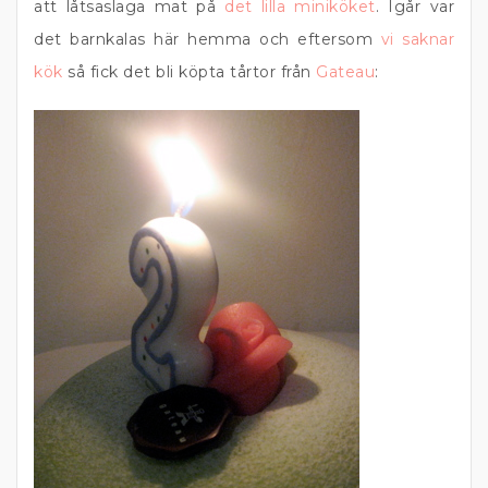
att låtsaslaga mat på
det lilla miniköket
. Igår var
det barnkalas här hemma och eftersom
vi saknar
kök
så fick det bli köpta tårtor från
Gateau
: