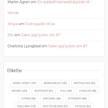
Martin Ågren
om
En dubbelmarinerad älgstek till
Henrik
Jimpa
om
God sojasås till lax
Elin
om
Saker jag tycker om #7
Charlotta Ljungblad
om
Saker jag tycker om #7
Etiketter
BARN I KÖKET
(107)
BARNVÄNLIGT
(135)
BRITTISK MAT
(65)
BRUNCH
(63)
BUFFÉMAT
(67)
CHILI
(69)
CHOKLAD
(96)
CITRON
(96)
DRESSING
(68)
EFTERRÄTT
(88)
ENGLAND
(143)
FEST PÅ RESTER
(97)
FETAOST
(84)