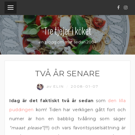
.
Tre tjejer i köket
en blogg om mat sedan 2004
TVÅ ÅR SENARE
av
ELIN
2008-01-07
/
Idag är det faktiskt två år sedan
som
den lilla
puddingen
kom! Tiden har verkligen gått fort och
numer är hon en babblig tvååring som säger
“maaat please”
(!!!) och vars favoritsysselsättning är