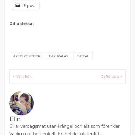
E-post
Gilla detta:
ÅRETS KONDITOR
BARNKALAS
GATEAU
Inläggsnavigering
< Vårt kök
Caffè Ugo >
Elin
Gillar vardagsmat utan krångel och allt som förenklar.
Vanlig mat helt enkelt. En hel del glutenfritt.