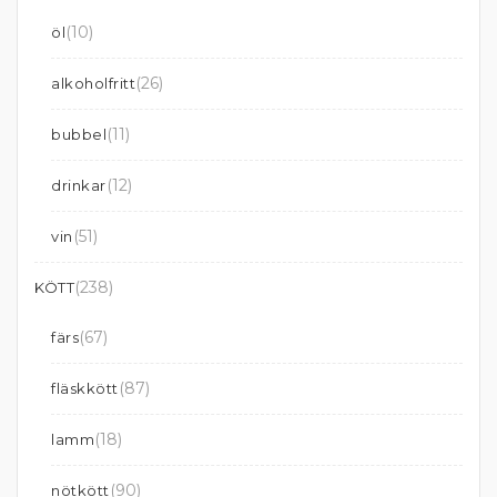
(10)
öl
(26)
alkoholfritt
(11)
bubbel
(12)
drinkar
(51)
vin
(238)
KÖTT
(67)
färs
(87)
fläskkött
(18)
lamm
(90)
nötkött