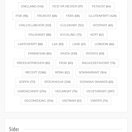
ENGLAND
(143)
FEST PÅ RESTER
(97)
FETAOST
(84)
FISK
(96)
FRUKOST
(68)
FÄRS
(68)
GLUTENFRITT
(428)
GRILLTILLBEHÖR
(103)
GULDKANT
(152)
HÖSTMAT
(65)
ITALIENSKT
(88)
KYCKLING
(75)
KÖTT
(62)
LAKTOSFRITT
(88)
LAX
(83)
LIME
(61)
LONDON
(66)
PARMESAN
(80)
PASTA
(109)
POTATIS
(69)
PRODUKTPROVER
(85)
PÅSK
(60)
RAGAZZEFAVORIT
(76)
RECEPT
(1286)
RÖRA
(62)
SOMMARMAT
(164)
SOPPA
(70)
STOCKHOLM
(128)
SVENSKA SMAKER
(65)
VARDAGSMAT
(234)
VEGANSKT
(76)
VEGETARISKT
(287)
VEGOMIDDAG
(104)
VIETNAM
(61)
VINTIPS
(74)
Sidor