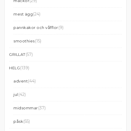
(29)
mackor
(24)
mest ägg
(9)
pannkakor och våfflor
(15)
smoothies
(57)
GRILLAT
(139)
HELG
(44)
advent
(42)
jul
(37)
midsommar
(55)
påsk