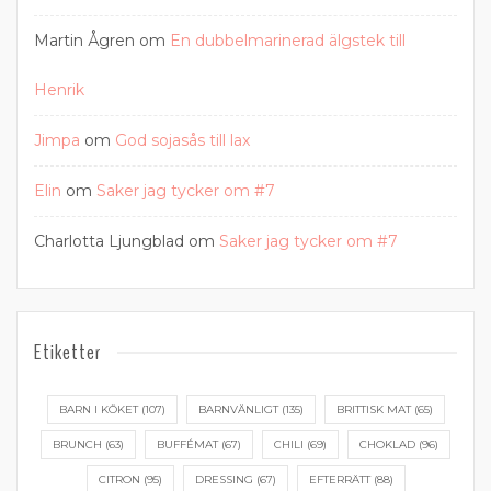
Martin Ågren
om
En dubbelmarinerad älgstek till
Henrik
Jimpa
om
God sojasås till lax
Elin
om
Saker jag tycker om #7
Charlotta Ljungblad
om
Saker jag tycker om #7
Etiketter
BARN I KÖKET
(107)
BARNVÄNLIGT
(135)
BRITTISK MAT
(65)
BRUNCH
(63)
BUFFÉMAT
(67)
CHILI
(69)
CHOKLAD
(96)
CITRON
(95)
DRESSING
(67)
EFTERRÄTT
(88)