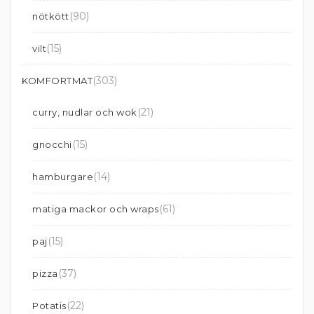
(90)
nötkött
(15)
vilt
(303)
KOMFORTMAT
(21)
curry, nudlar och wok
(15)
gnocchi
(14)
hamburgare
(61)
matiga mackor och wraps
(15)
paj
(37)
pizza
(22)
Potatis