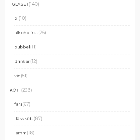
(140)
I GLASET
(10)
öl
(26)
alkoholfritt
(11)
bubbel
(12)
drinkar
(51)
vin
(238)
KÖTT
(67)
färs
(87)
fläskkött
(18)
lamm