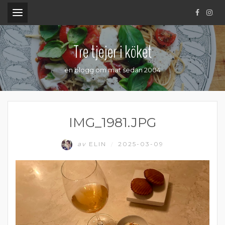
.
Tre tjejer i köket
en blogg om mat sedan 2004
IMG_1981.JPG
av
ELIN
2025-03-09
/