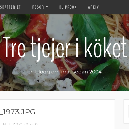
SKAFFERIET
RESOR
KLIPPBOK
ARKIV
Tre tjejer i köket
en blogg om mat sedan 2004
_1973.JPG
LIN
2025-03-09
/