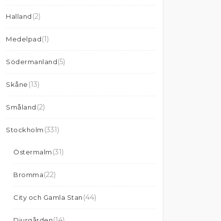
(2)
Halland
(1)
Medelpad
(5)
Södermanland
(13)
Skåne
(2)
Småland
(331)
Stockholm
(31)
Östermalm
(22)
Bromma
(44)
City och Gamla Stan
(14)
Djurgården