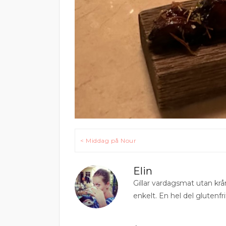
Inläggsnavigering
< Middag på Nour
Elin
Gillar vardagsmat utan krå
enkelt. En hel del glutenfri