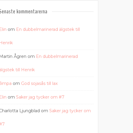
Senaste kommentarerna
Elin
om
En dubbelmarinerad älgstek till
Henrik
Martin Ågren
om
En dubbelmarinerad
älgstek till Henrik
Jimpa
om
God sojasås till lax
Elin
om
Saker jag tycker om #7
Charlotta Ljungblad
om
Saker jag tycker om
#7