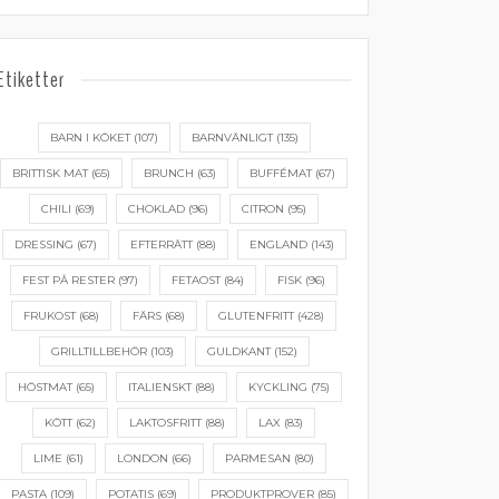
Etiketter
BARN I KÖKET
(107)
BARNVÄNLIGT
(135)
BRITTISK MAT
(65)
BRUNCH
(63)
BUFFÉMAT
(67)
CHILI
(69)
CHOKLAD
(96)
CITRON
(95)
DRESSING
(67)
EFTERRÄTT
(88)
ENGLAND
(143)
FEST PÅ RESTER
(97)
FETAOST
(84)
FISK
(96)
FRUKOST
(68)
FÄRS
(68)
GLUTENFRITT
(428)
GRILLTILLBEHÖR
(103)
GULDKANT
(152)
HÖSTMAT
(65)
ITALIENSKT
(88)
KYCKLING
(75)
KÖTT
(62)
LAKTOSFRITT
(88)
LAX
(83)
LIME
(61)
LONDON
(66)
PARMESAN
(80)
PASTA
(109)
POTATIS
(69)
PRODUKTPROVER
(85)