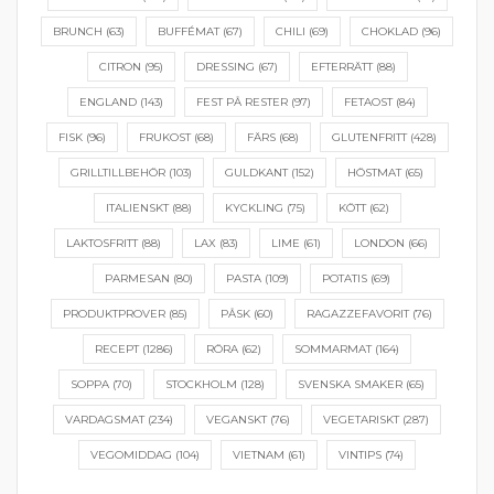
BRUNCH
(63)
BUFFÉMAT
(67)
CHILI
(69)
CHOKLAD
(96)
CITRON
(95)
DRESSING
(67)
EFTERRÄTT
(88)
ENGLAND
(143)
FEST PÅ RESTER
(97)
FETAOST
(84)
FISK
(96)
FRUKOST
(68)
FÄRS
(68)
GLUTENFRITT
(428)
GRILLTILLBEHÖR
(103)
GULDKANT
(152)
HÖSTMAT
(65)
ITALIENSKT
(88)
KYCKLING
(75)
KÖTT
(62)
LAKTOSFRITT
(88)
LAX
(83)
LIME
(61)
LONDON
(66)
PARMESAN
(80)
PASTA
(109)
POTATIS
(69)
PRODUKTPROVER
(85)
PÅSK
(60)
RAGAZZEFAVORIT
(76)
RECEPT
(1286)
RÖRA
(62)
SOMMARMAT
(164)
SOPPA
(70)
STOCKHOLM
(128)
SVENSKA SMAKER
(65)
VARDAGSMAT
(234)
VEGANSKT
(76)
VEGETARISKT
(287)
VEGOMIDDAG
(104)
VIETNAM
(61)
VINTIPS
(74)