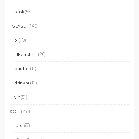
(55)
påsk
(140)
I GLASET
(10)
öl
(26)
alkoholfritt
(11)
bubbel
(12)
drinkar
(51)
vin
(238)
KÖTT
(67)
färs