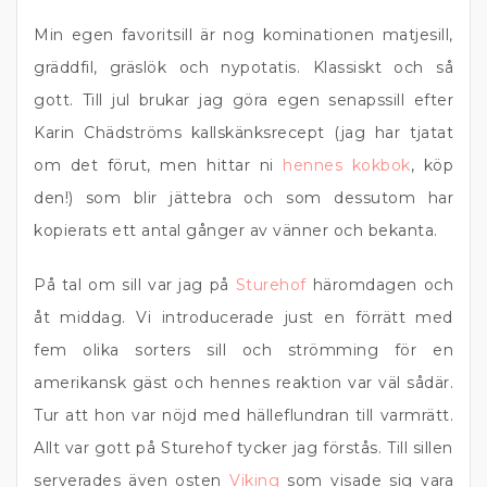
Min egen favoritsill är nog kominationen matjesill,
gräddfil, gräslök och nypotatis. Klassiskt och så
gott. Till jul brukar jag göra egen senapssill efter
Karin Chädströms kallskänksrecept (jag har tjatat
om det förut, men hittar ni
hennes kokbok
, köp
den!) som blir jättebra och som dessutom har
kopierats ett antal gånger av vänner och bekanta.
På tal om sill var jag på
Sturehof
häromdagen och
åt middag. Vi introducerade just en förrätt med
fem olika sorters sill och strömming för en
amerikansk gäst och hennes reaktion var väl sådär.
Tur att hon var nöjd med hälleflundran till varmrätt.
Allt var gott på Sturehof tycker jag förstås. Till sillen
serverades även osten
Viking
som visade sig vara