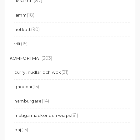
(87)
fläskkött
(18)
lamm
(90)
nötkött
(15)
vilt
(303)
KOMFORTMAT
(21)
curry, nudlar och wok
(15)
gnocchi
(14)
hamburgare
(61)
matiga mackor och wraps
(15)
paj