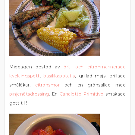
Middagen bestod av
ört- och citronmarinerade
kycklingspett
,
basilikapotatis
, grillad majs, grillade
smålökar,
citronsmör
och en grönsallad med
pinjenötsdressing
. En
Canaletto Primitivo
smakade
gott till!