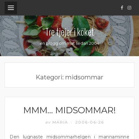
.
Tre tjejer i köket
en blogg om mat sedan 2004
Kategori:
midsommar
MMM… MIDSOMMAR!
FISK
av
MARIA
2006-06-26
/
Den lugnaste midsommarhelgen i mannaminne