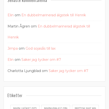
Senaste kommentarerna
Elin
om
En dubbelmarinerad älgstek till Henrik
Martin Ågren
om
En dubbelmarinerad älgstek till
Henrik
Jimpa
om
God sojasås till lax
Elin
om
Saker jag tycker om #7
Charlotta Ljungblad
om
Saker jag tycker om #7
Etiketter
BARN I KÖKET
(107)
BARNVÄNLIGT
(135)
BRITTISK MAT
(65)