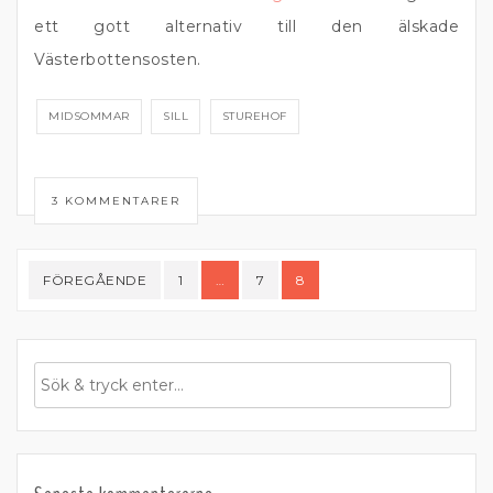
ett gott alternativ till den älskade
Västerbottensosten.
MIDSOMMAR
SILL
STUREHOF
3 KOMMENTARER
Sidnumrering
FÖREGÅENDE
1
…
7
8
för
inlägg