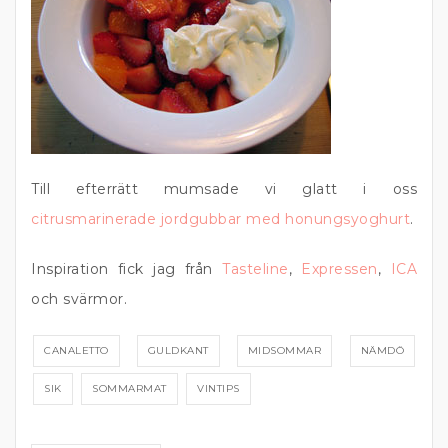
Till efterrätt mumsade vi glatt i oss
citrusmarinerade jordgubbar med honungsyoghurt
.
Inspiration fick jag från
Tasteline
,
Expressen
,
ICA
och svärmor.
CANALETTO
GULDKANT
MIDSOMMAR
NÄMDÖ
SIK
SOMMARMAT
VINTIPS