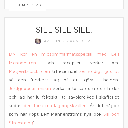
1 KOMMENTAR
SILL SILL SILL!
ÄTA UTE
av
ELIN
2005-06-22
/
DN kör en midsommarmatsspecial med Leif
Mannerström
och recepten verkar bra.
Matjesillscocktailen
till exempel
ser väldigt god ut
så den funderar jag på att göra i helgen.
Jordgubbstiramisun
verkar inte så dum den heller
och jag har ju faktiskt lite savoiardikex i skafferiet
sedan
den förra matlagningskvällen
. Är det någon
som har köpt Leif Mannerströms nya bok
Sill och
Strömming
?