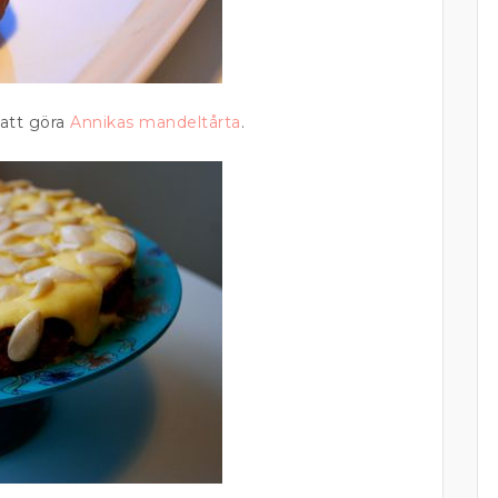
 att göra
Annikas mandeltårta
.