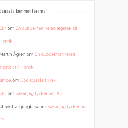
Senaste kommentarerna
Elin
om
En dubbelmarinerad älgstek till
Henrik
Martin Ågren
om
En dubbelmarinerad
älgstek till Henrik
Jimpa
om
God sojasås till lax
Elin
om
Saker jag tycker om #7
Charlotta Ljungblad
om
Saker jag tycker om
#7