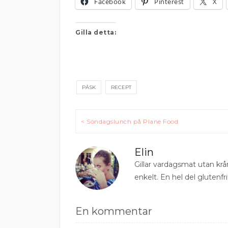
Facebook
Pinterest
X
Gilla detta:
PÅSK
RECEPT
Inläggsnavigering
< Söndagslunch på Plane Food
Elin
Gillar vardagsmat utan krå
enkelt. En hel del glutenfri
En kommentar