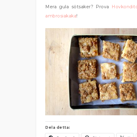
Mera gula sötsaker? Prova
Hovkondito
ambrosiakaka
!
Dela detta: