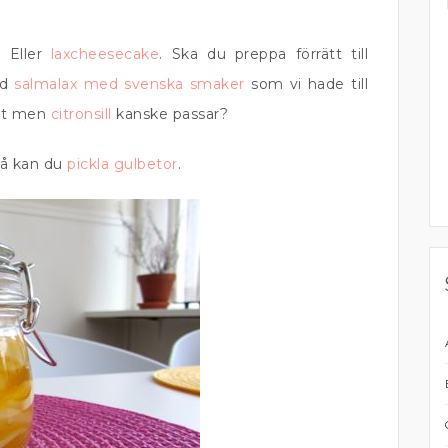
. Eller
laxcheesecake
. Ska du preppa förrätt till
ed
salmalax med svenska smaker
som vi hade till
vet men
citronsill
kanske passar?
så kan du
pickla gulbetor
.