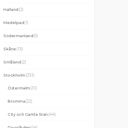
(2)
Halland
(1)
Medelpad
(5)
Södermanland
(13)
Skåne
(2)
Småland
(331)
Stockholm
(31)
Östermalm
(22)
Bromma
(44)
City och Gamla Stan
(14)
Djurgården