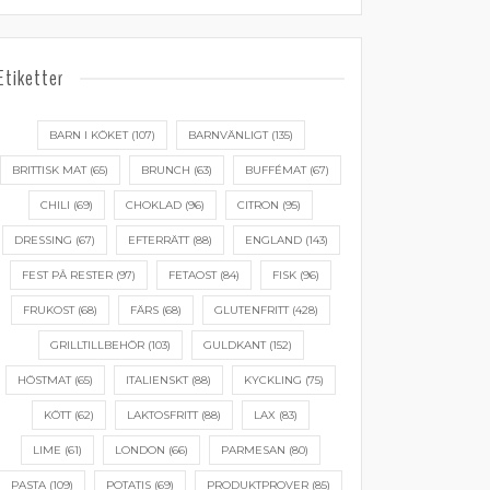
Etiketter
BARN I KÖKET
(107)
BARNVÄNLIGT
(135)
BRITTISK MAT
(65)
BRUNCH
(63)
BUFFÉMAT
(67)
CHILI
(69)
CHOKLAD
(96)
CITRON
(95)
DRESSING
(67)
EFTERRÄTT
(88)
ENGLAND
(143)
FEST PÅ RESTER
(97)
FETAOST
(84)
FISK
(96)
FRUKOST
(68)
FÄRS
(68)
GLUTENFRITT
(428)
GRILLTILLBEHÖR
(103)
GULDKANT
(152)
HÖSTMAT
(65)
ITALIENSKT
(88)
KYCKLING
(75)
KÖTT
(62)
LAKTOSFRITT
(88)
LAX
(83)
LIME
(61)
LONDON
(66)
PARMESAN
(80)
PASTA
(109)
POTATIS
(69)
PRODUKTPROVER
(85)