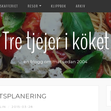
SKAFFERIET
RESOR
KLIPPBOK
ARKIV
Tre tjejer i köket
en blogg om mat sedan 2004
TSPLANERING
LIN
2015-03-28
/