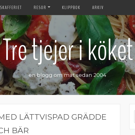
SKAFFERIET
RESOR
KLIPPBOK
ARKIV
Tre tjejer i köket
en blogg om mat sedan 2004
MED LÄTTVISPAD GRÄDDE
CH BÄR