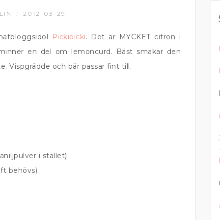
LIN
2012-03-29
/
 matbloggsidol
Pickipicki
. Det är MYCKET citron i
minner en del om lemoncurd. Bäst smakar den
te. Vispgrädde och bär passar fint till.
niljpulver i stället)
aft behövs)