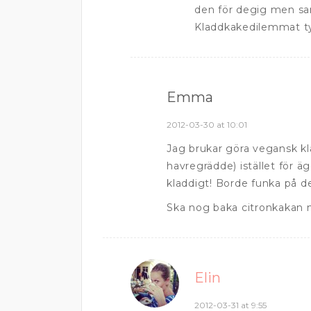
den för degig men sam
Kladdkakedilemmat t
Emma
2012-03-30 at 10:01
Jag brukar göra vegansk kl
havregrädde) istället för ä
kladdigt! Borde funka på d
Ska nog baka citronkakan m
Elin
2012-03-31 at 9:55