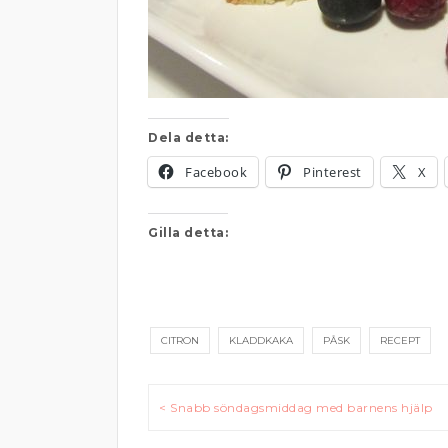
Dela detta:
Facebook
Pinterest
X
Gilla detta:
CITRON
KLADDKAKA
PÅSK
RECEPT
Inläggsnavigering
< Snabb söndagsmiddag med barnens hjälp