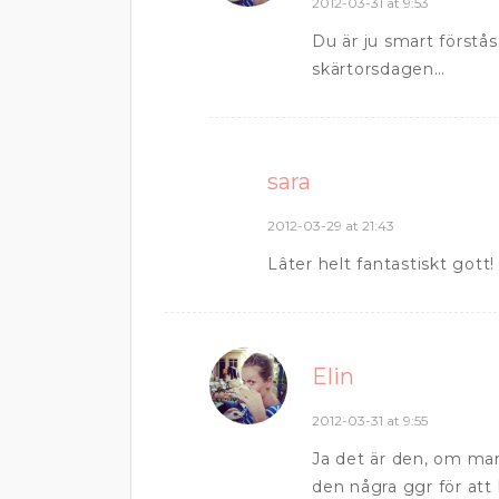
2012-03-31 at 9:53
Du är ju smart först
skärtorsdagen…
sara
2012-03-29 at 21:43
Lâter helt fantastiskt gott!
Elin
2012-03-31 at 9:55
Ja det är den, om ma
den några ggr för att h