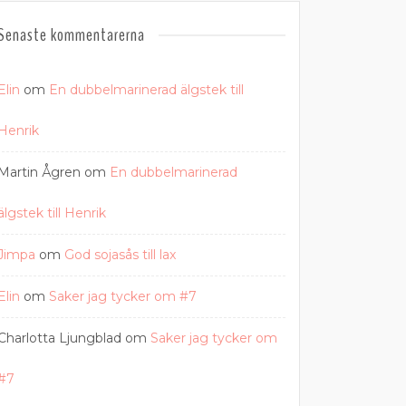
Senaste kommentarerna
Elin
om
En dubbelmarinerad älgstek till
Henrik
Martin Ågren
om
En dubbelmarinerad
älgstek till Henrik
Jimpa
om
God sojasås till lax
Elin
om
Saker jag tycker om #7
Charlotta Ljungblad
om
Saker jag tycker om
#7