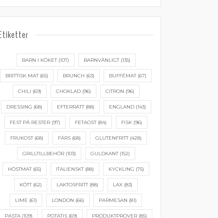
Etiketter
BARN I KÖKET
(107)
BARNVÄNLIGT
(135)
BRITTISK MAT
(65)
BRUNCH
(63)
BUFFÉMAT
(67)
CHILI
(69)
CHOKLAD
(96)
CITRON
(96)
DRESSING
(68)
EFTERRÄTT
(88)
ENGLAND
(143)
FEST PÅ RESTER
(97)
FETAOST
(84)
FISK
(96)
FRUKOST
(68)
FÄRS
(68)
GLUTENFRITT
(428)
GRILLTILLBEHÖR
(103)
GULDKANT
(152)
HÖSTMAT
(65)
ITALIENSKT
(88)
KYCKLING
(75)
KÖTT
(62)
LAKTOSFRITT
(88)
LAX
(83)
LIME
(61)
LONDON
(66)
PARMESAN
(81)
PASTA
(109)
POTATIS
(69)
PRODUKTPROVER
(85)