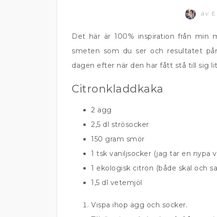
av
E
Det här är 100% inspiration från min
smeten som du ser och resultatet på
dagen efter när den har fått stå till sig li
Citronkladdkaka
2 ägg
2,5 dl strösocker
150 gram smör
1 tsk vaniljsocker (jag tar en nypa va
1 ekologisk citron (både skal och s
1,5 dl vetemjöl
Vispa ihop ägg och socker.