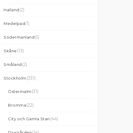
(2)
Halland
(1)
Medelpad
(5)
Södermanland
(13)
Skåne
(2)
Småland
(331)
Stockholm
(31)
Östermalm
(22)
Bromma
(44)
City och Gamla Stan
(14)
Djurgården