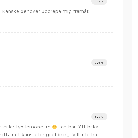
Svara
ås. Kanske behöver upprepa mig framåt
Svara
Svara
n gillar typ lemoncurd
Jag har fått baka
itta rätt känsla för gräddning. Vill inte ha