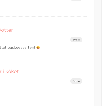
Dotter
Svara
hittat påskdesserten!
r i köket
Svara