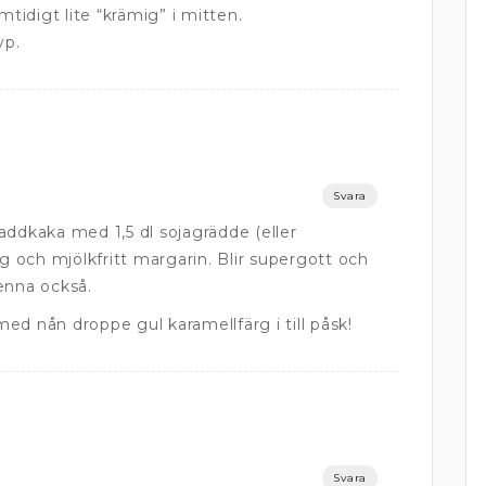
tidigt lite “krämig” i mitten.
yp.
Svara
addkaka med 1,5 dl sojagrädde (eller
gg och mjölkfritt margarin. Blir supergott och
enna också.
ed nån droppe gul karamellfärg i till påsk!
Svara