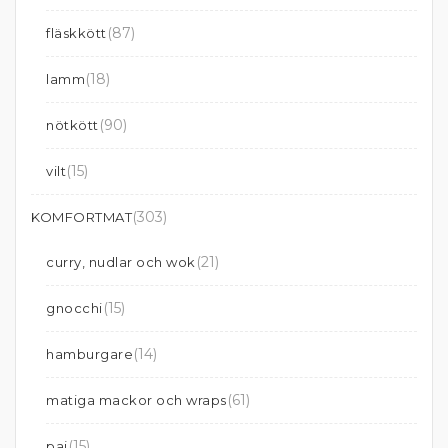
(87)
fläskkött
(18)
lamm
(90)
nötkött
(15)
vilt
(303)
KOMFORTMAT
(21)
curry, nudlar och wok
(15)
gnocchi
(14)
hamburgare
(61)
matiga mackor och wraps
(15)
paj