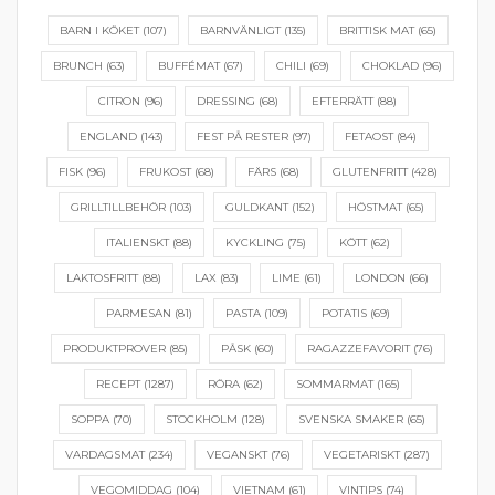
BARN I KÖKET
(107)
BARNVÄNLIGT
(135)
BRITTISK MAT
(65)
BRUNCH
(63)
BUFFÉMAT
(67)
CHILI
(69)
CHOKLAD
(96)
CITRON
(96)
DRESSING
(68)
EFTERRÄTT
(88)
ENGLAND
(143)
FEST PÅ RESTER
(97)
FETAOST
(84)
FISK
(96)
FRUKOST
(68)
FÄRS
(68)
GLUTENFRITT
(428)
GRILLTILLBEHÖR
(103)
GULDKANT
(152)
HÖSTMAT
(65)
ITALIENSKT
(88)
KYCKLING
(75)
KÖTT
(62)
LAKTOSFRITT
(88)
LAX
(83)
LIME
(61)
LONDON
(66)
PARMESAN
(81)
PASTA
(109)
POTATIS
(69)
PRODUKTPROVER
(85)
PÅSK
(60)
RAGAZZEFAVORIT
(76)
RECEPT
(1287)
RÖRA
(62)
SOMMARMAT
(165)
SOPPA
(70)
STOCKHOLM
(128)
SVENSKA SMAKER
(65)
VARDAGSMAT
(234)
VEGANSKT
(76)
VEGETARISKT
(287)
VEGOMIDDAG
(104)
VIETNAM
(61)
VINTIPS
(74)