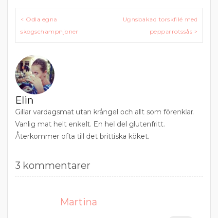
Inläggsnavigering
< Odla egna
Ugnsbakad torskfilé med
skogschampnjoner
pepparrotssås >
Elin
Gillar vardagsmat utan krångel och allt som förenklar.
Vanlig mat helt enkelt. En hel del glutenfritt.
Återkommer ofta till det brittiska köket.
3 kommentarer
Martina