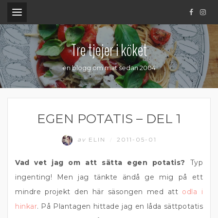
.
Tre tjejer i köket
en blogg om mat sedan 2004
EGEN POTATIS – DEL 1
av
ELIN
2011-05-01
/
Vad vet jag om att sätta egen potatis?
Typ
ingenting! Men jag tänkte ändå ge mig på ett
mindre projekt den här säsongen med att
odla i
hinkar
. På Plantagen hittade jag en låda sättpotatis