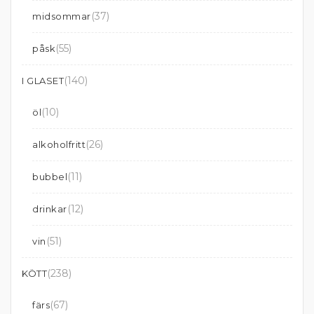
(37)
midsommar
(55)
påsk
(140)
I GLASET
(10)
öl
(26)
alkoholfritt
(11)
bubbel
(12)
drinkar
(51)
vin
(238)
KÖTT
(67)
färs