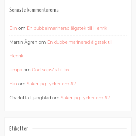
Senaste kommentarerna
Elin
om
En dubbelmarinerad älgstek till Henrik
Martin Ågren
om
En dubbelmarinerad älgstek till
Henrik
Jimpa
om
God sojasås till lax
Elin
om
Saker jag tycker om #7
Charlotta Ljungblad
om
Saker jag tycker om #7
Etiketter