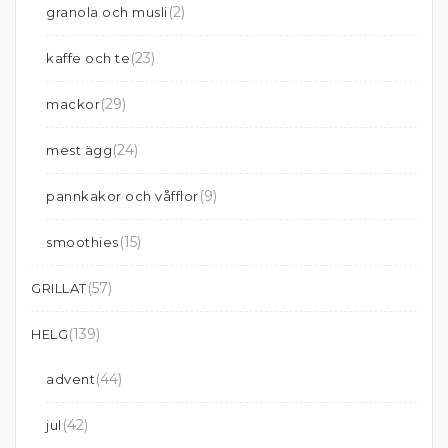
(2)
granola och musli
(23)
kaffe och te
(29)
mackor
(24)
mest ägg
(9)
pannkakor och våfflor
(15)
smoothies
(57)
GRILLAT
(139)
HELG
(44)
advent
(42)
jul