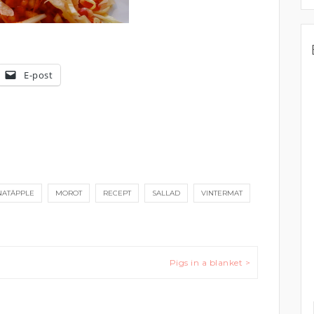
E-post
NATÄPPLE
MOROT
RECEPT
SALLAD
VINTERMAT
Pigs in a blanket >