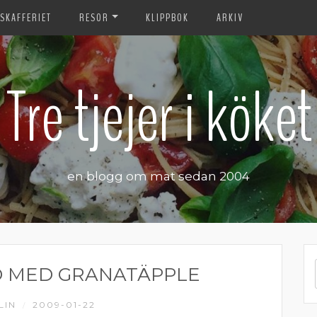
SKAFFERIET
RESOR
KLIPPBOK
ARKIV
Tre tjejer i köket
en blogg om mat sedan 2004
D MED GRANATÄPPLE
LIN
2009-01-22
/