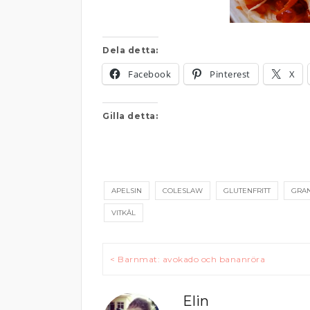
Dela detta:
Facebook
Pinterest
X
Gilla detta:
APELSIN
COLESLAW
GLUTENFRITT
GRA
VITKÅL
Inläggsnavigering
< Barnmat: avokado och bananröra
Elin