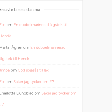
Senaste kommentarerna
Elin
om
En dubbelmarinerad älgstek till
Henrik
Martin Ågren
om
En dubbelmarinerad
älgstek till Henrik
Jimpa
om
God sojasås till lax
Elin
om
Saker jag tycker om #7
Charlotta Ljungblad
om
Saker jag tycker om
#7