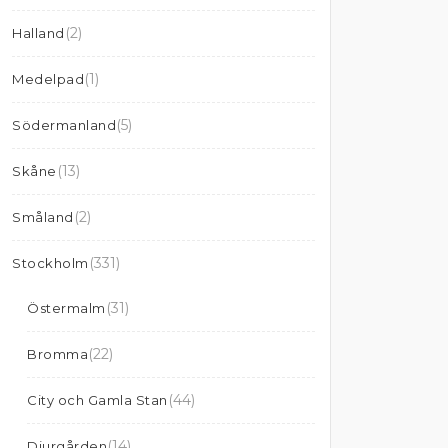
(2)
Halland
(1)
Medelpad
(5)
Södermanland
(13)
Skåne
(2)
Småland
(331)
Stockholm
(31)
Östermalm
(22)
Bromma
(44)
City och Gamla Stan
(14)
Djurgården