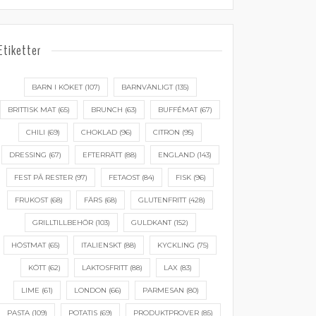
Etiketter
BARN I KÖKET
(107)
BARNVÄNLIGT
(135)
BRITTISK MAT
(65)
BRUNCH
(63)
BUFFÉMAT
(67)
CHILI
(69)
CHOKLAD
(96)
CITRON
(95)
DRESSING
(67)
EFTERRÄTT
(88)
ENGLAND
(143)
FEST PÅ RESTER
(97)
FETAOST
(84)
FISK
(96)
FRUKOST
(68)
FÄRS
(68)
GLUTENFRITT
(428)
GRILLTILLBEHÖR
(103)
GULDKANT
(152)
HÖSTMAT
(65)
ITALIENSKT
(88)
KYCKLING
(75)
KÖTT
(62)
LAKTOSFRITT
(88)
LAX
(83)
LIME
(61)
LONDON
(66)
PARMESAN
(80)
PASTA
(109)
POTATIS
(69)
PRODUKTPROVER
(85)