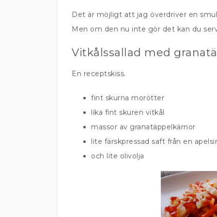
Det är möjligt att jag överdriver en smula
Men om den nu inte gör det kan du serve
Vitkålssallad med granat
En receptskiss.
fint skurna morötter
lika fint skuren vitkål
massor av granatäppelkärnor
lite färskpressad saft från en apelsi
och lite olivolja