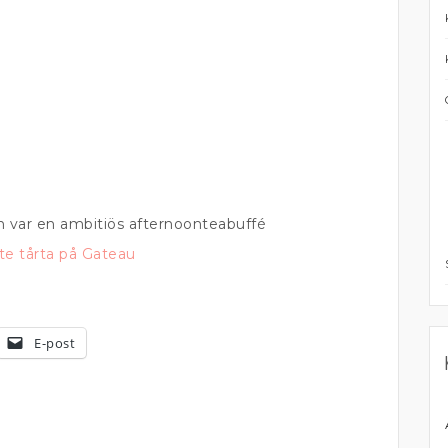
n var en ambitiös afternoonteabuffé
te tårta på Gateau
E-post