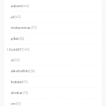
(44)
advent
(42)
jul
(37)
midsommar
(55)
påsk
(140)
I GLASET
(10)
öl
(26)
alkoholfritt
(11)
bubbel
(12)
drinkar
(51)
vin