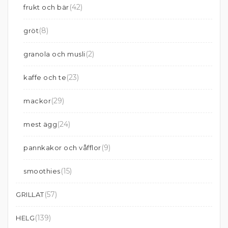
(42)
frukt och bär
(8)
gröt
(2)
granola och musli
(23)
kaffe och te
(29)
mackor
(24)
mest ägg
(9)
pannkakor och våfflor
(15)
smoothies
(57)
GRILLAT
(139)
HELG