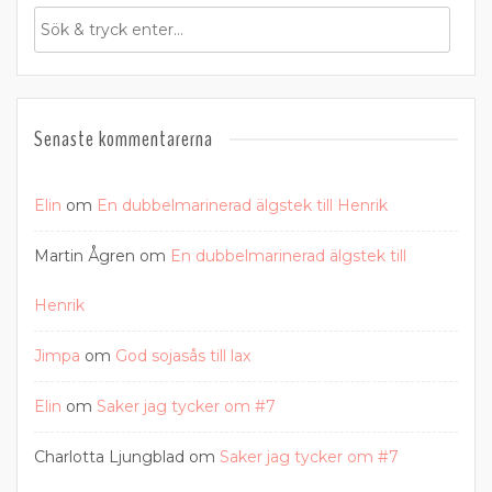
Senaste kommentarerna
Elin
om
En dubbelmarinerad älgstek till Henrik
Martin Ågren
om
En dubbelmarinerad älgstek till
Henrik
Jimpa
om
God sojasås till lax
Elin
om
Saker jag tycker om #7
Charlotta Ljungblad
om
Saker jag tycker om #7