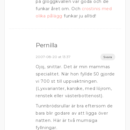
på glöggkvällen var goda och de
funkar året om. Och
crostinis med
olika pålägg
funkar ju alltid!
Pernilla
2007-08-20 at 13:37
Svara
Ojoj, snittar. Det är min mammas
specialitet. När hon fyllde 50 gjorde
vi 700 st till uppvaktningen.
(Lyxvarianter, kanske, med löjrom,
renstek eller västerbottenost).
Tunnbrödsrullar är bra eftersom de
bara blir godare av att ligga över
natten. Här är två mumsiga
fyllningar.