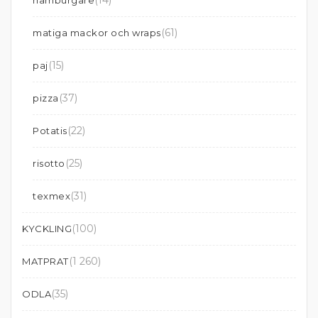
(14)
hamburgare
(61)
matiga mackor och wraps
(15)
paj
(37)
pizza
(22)
Potatis
(25)
risotto
(31)
texmex
(100)
KYCKLING
(1 260)
MATPRAT
(35)
ODLA