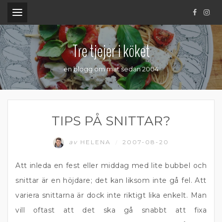
.
Tre tjejer i köket
en blogg om mat sedan 2004
TIPS PÅ SNITTAR?
av
HELENA
2007-08-20
/
Att inleda en fest eller middag med lite bubbel och
snittar är en höjdare; det kan liksom inte gå fel. Att
variera snittarna är dock inte riktigt lika enkelt. Man
vill oftast att det ska gå snabbt att fixa