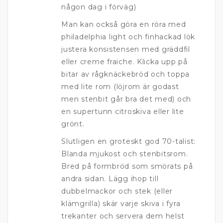
någon dag i förväg)
Man kan också göra en röra med
philadelphia light och finhackad lök
justera konsistensen med gräddfil
eller creme fraiche. Klicka upp på
bitar av rågknäckebröd och toppa
med lite rom (löjrom är godast
men stenbit går bra det med) och
en supertunn citroskiva eller lite
grönt.
Slutligen en groteskt god 70-talist:
Blanda mjukost och stenbitsrom.
Bred på formbröd som smörats på
andra sidan. Lägg ihop till
dubbelmackor och stek (eller
klämgrilla) skär varje skiva i fyra
trekanter och servera dem helst