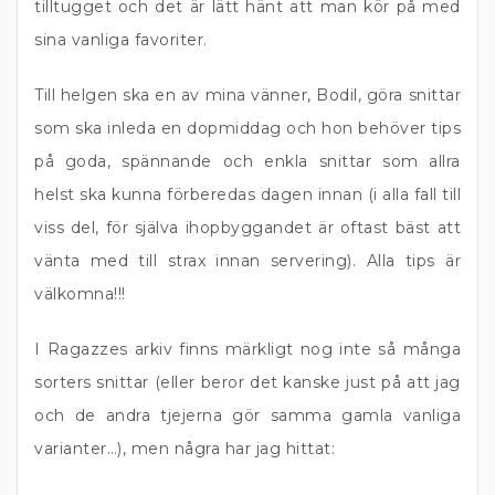
tilltugget och det är lätt hänt att man kör på med
sina vanliga favoriter.
Till helgen ska en av mina vänner, Bodil, göra snittar
som ska inleda en dopmiddag och hon behöver tips
på goda, spännande och enkla snittar som allra
helst ska kunna förberedas dagen innan (i alla fall till
viss del, för själva ihopbyggandet är oftast bäst att
vänta med till strax innan servering). Alla tips är
välkomna!!!
I Ragazzes arkiv finns märkligt nog inte så många
sorters snittar (eller beror det kanske just på att jag
och de andra tjejerna gör samma gamla vanliga
varianter…), men några har jag hittat: