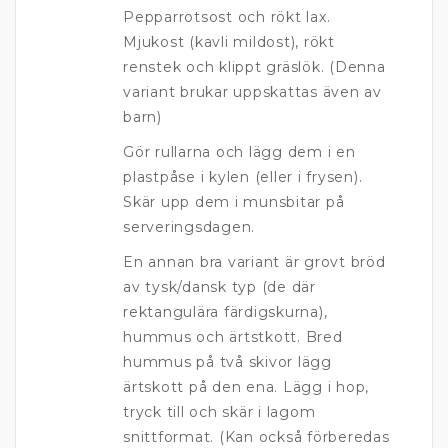
Pepparrotsost och rökt lax.
Mjukost (kavli mildost), rökt
renstek och klippt gräslök. (Denna
variant brukar uppskattas även av
barn)
Gör rullarna och lägg dem i en
plastpåse i kylen (eller i frysen).
Skär upp dem i munsbitar på
serveringsdagen.
En annan bra variant är grovt bröd
av tysk/dansk typ (de där
rektangulära färdigskurna),
hummus och ärtstkott. Bred
hummus på två skivor lägg
ärtskott på den ena. Lägg i hop,
tryck till och skär i lagom
snittformat. (Kan också förberedas