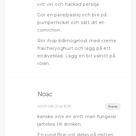
vitt vin och hackad persilja.
Gör en pate/pastej och bre på
pumpernickel och sätt dit en
cornichon.
Rör ihop blåmögelost med creme
fraiche/yoghurt och lägg på ett
endiveblad. Lägg en bit valnöt på
röran.
Noac
2007-08-21 at 8:39
Svara
kanske inte en snitt men fungerar
jättebra till drinken.
En rund Brie-ost delas på mitten