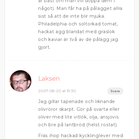
är bäst om man vill doppa dem i
något). Man får ha på pålägget allra
sist så att de inte blir mjuka.
Philadelphia och soltorkad tomat,
hackat ägg blandat med gräslök
och kaviar är två av de pålägg jag
gjort.
Laksen
2007-08-20 at 19:30
Svara
Jag gillar tapenade och liknande
olivröror skarpt. Gör på svarta eller
oliver med lite vitlök, olja, ansjovis
och bre på lantbröd (helst rostat).
Fräs ihop hackad kycklinglever med