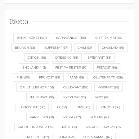
Etiketter
BARN I KÖKET
(107)
BARNVÄNLIGT
(135)
BRITTISK MAT
(65)
BRUNCH
(63)
BUFFÉMAT
(67)
CHILI
(69)
CHOKLAD
(96)
CITRON
(96)
DRESSING
(68)
EFTERRÄTT
(88)
ENGLAND
(143)
FEST PÅ RESTER
(97)
FETAOST
(84)
FISK
(96)
FRUKOST
(68)
FÄRS
(68)
GLUTENFRITT
(428)
GRILLTILLBEHÖR
(103)
GULDKANT
(152)
HÖSTMAT
(65)
ITALIENSKT
(88)
KYCKLING
(75)
KÖTT
(62)
LAKTOSFRITT
(88)
LAX
(83)
LIME
(61)
LONDON
(66)
PARMESAN
(81)
PASTA
(109)
POTATIS
(69)
PRODUKTPROVER
(85)
PÅSK
(60)
RAGAZZEFAVORIT
(76)
RECEPT
(1287)
RÖRA
(62)
SOMMARMAT
(165)