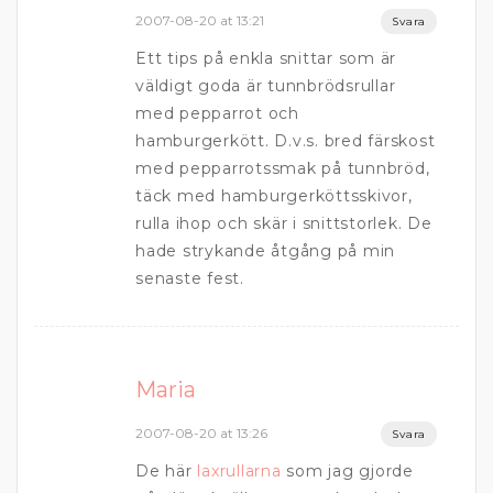
2007-08-20 at 13:21
Svara
Ett tips på enkla snittar som är
väldigt goda är tunnbrödsrullar
med pepparrot och
hamburgerkött. D.v.s. bred färskost
med pepparrotssmak på tunnbröd,
täck med hamburgerköttsskivor,
rulla ihop och skär i snittstorlek. De
hade strykande åtgång på min
senaste fest.
Maria
2007-08-20 at 13:26
Svara
De här
laxrullarna
som jag gjorde