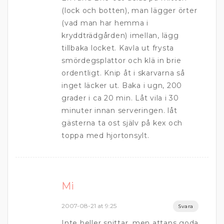
(lock och botten), man lägger örter
(vad man har hemma i
kryddträdgården) imellan, lägg
tillbaka locket. Kavla ut frysta
smördegsplattor och klä in brie
ordentligt. Knip åt i skarvarna så
inget läcker ut. Baka i ugn, 200
grader i ca 20 min. Låt vila i 30
minuter innan serveringen. låt
gästerna ta ost själv på kex och
toppa med hjortonsylt.
Mi
2007-08-21 at 9:25
Svara
Inte heller snittar, men attans goda