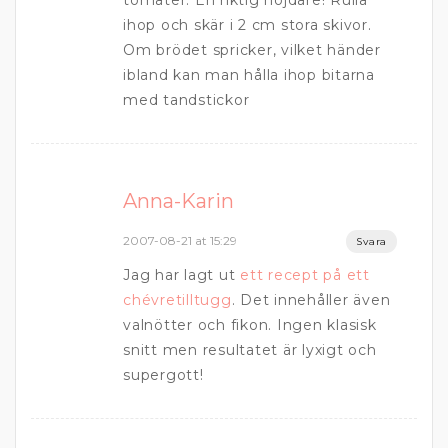
tomater. En riktig höjdare! Rulla
ihop och skär i 2 cm stora skivor.
Om brödet spricker, vilket händer
ibland kan man hålla ihop bitarna
med tandstickor
Anna-Karin
2007-08-21 at 15:29
Svara
Jag har lagt ut
ett recept på ett
chévretilltugg
. Det innehåller även
valnötter och fikon. Ingen klasisk
snitt men resultatet är lyxigt och
supergott!