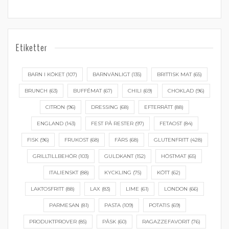
Etiketter
BARN I KÖKET
(107)
BARNVÄNLIGT
(135)
BRITTISK MAT
(65)
BRUNCH
(63)
BUFFÉMAT
(67)
CHILI
(69)
CHOKLAD
(96)
CITRON
(96)
DRESSING
(68)
EFTERRÄTT
(88)
ENGLAND
(143)
FEST PÅ RESTER
(97)
FETAOST
(84)
FISK
(96)
FRUKOST
(68)
FÄRS
(68)
GLUTENFRITT
(428)
GRILLTILLBEHÖR
(103)
GULDKANT
(152)
HÖSTMAT
(65)
ITALIENSKT
(88)
KYCKLING
(75)
KÖTT
(62)
LAKTOSFRITT
(88)
LAX
(83)
LIME
(61)
LONDON
(66)
PARMESAN
(81)
PASTA
(109)
POTATIS
(69)
PRODUKTPROVER
(85)
PÅSK
(60)
RAGAZZEFAVORIT
(76)