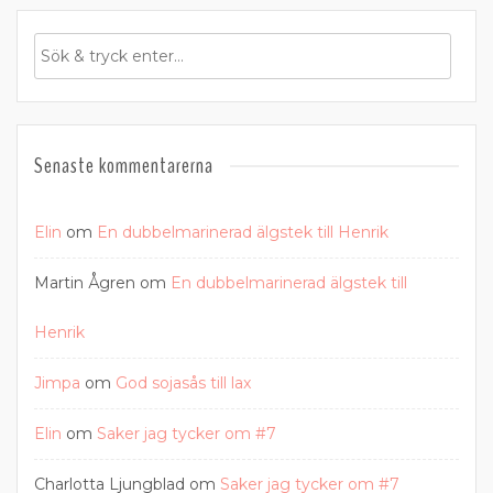
Senaste kommentarerna
Elin
om
En dubbelmarinerad älgstek till Henrik
Martin Ågren
om
En dubbelmarinerad älgstek till
Henrik
Jimpa
om
God sojasås till lax
Elin
om
Saker jag tycker om #7
Charlotta Ljungblad
om
Saker jag tycker om #7