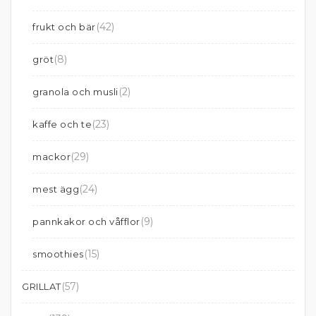
(42)
frukt och bär
(8)
gröt
(2)
granola och musli
(23)
kaffe och te
(29)
mackor
(24)
mest ägg
(9)
pannkakor och våfflor
(15)
smoothies
(57)
GRILLAT