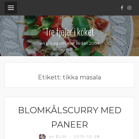
.
Tre tjejer i köket
en blogg om mat sedan 2004
Etikett:
tikka masala
BLOMKÅLSCURRY MED
VEGETARISK MIDDAG
PANEER
av
ELIN
2019-10-28
/