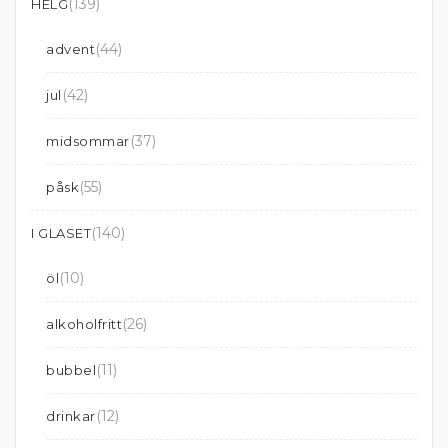
(139)
HELG
(44)
advent
(42)
jul
(37)
midsommar
(55)
påsk
(140)
I GLASET
(10)
öl
(26)
alkoholfritt
(11)
bubbel
(12)
drinkar