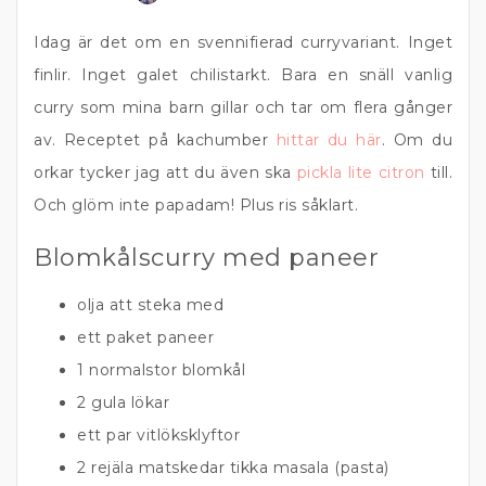
Idag är det om en svennifierad curryvariant. Inget
finlir. Inget galet chilistarkt. Bara en snäll vanlig
curry som mina barn gillar och tar om flera gånger
av. Receptet på kachumber
hittar du här
. Om du
orkar tycker jag att du även ska
pickla lite citron
till.
Och glöm inte papadam! Plus ris såklart.
Blomkålscurry med paneer
olja att steka med
ett paket paneer
1 normalstor blomkål
2 gula lökar
ett par vitlöksklyftor
2 rejäla matskedar tikka masala (pasta)