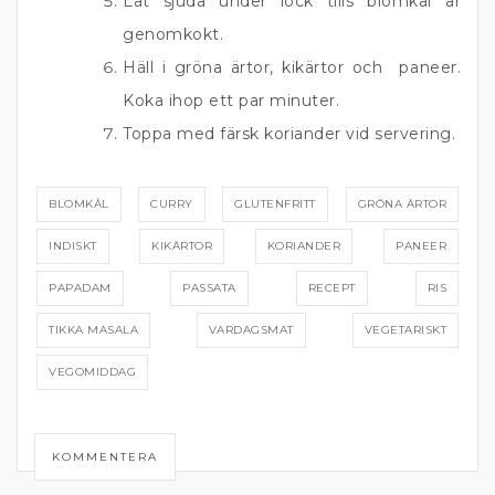
Låt sjuda under lock tills blomkål är
genomkokt.
Häll i gröna ärtor, kikärtor och paneer.
Koka ihop ett par minuter.
Toppa med färsk koriander vid servering.
BLOMKÅL
CURRY
GLUTENFRITT
GRÖNA ÄRTOR
INDISKT
KIKÄRTOR
KORIANDER
PANEER
PAPADAM
PASSATA
RECEPT
RIS
TIKKA MASALA
VARDAGSMAT
VEGETARISKT
VEGOMIDDAG
KOMMENTERA