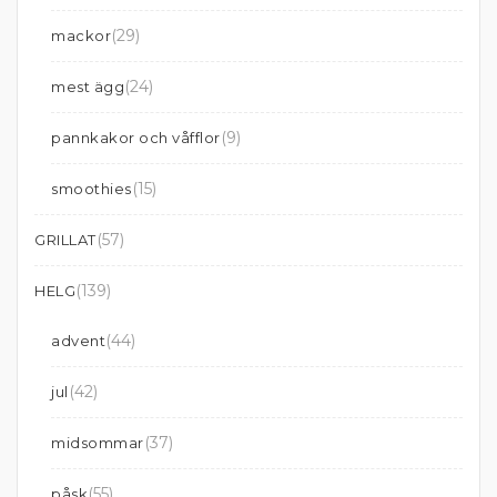
(29)
mackor
(24)
mest ägg
(9)
pannkakor och våfflor
(15)
smoothies
(57)
GRILLAT
(139)
HELG
(44)
advent
(42)
jul
(37)
midsommar
(55)
påsk