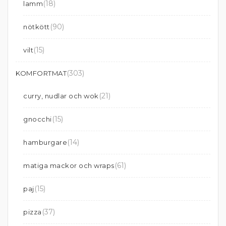
(18)
lamm
(90)
nötkött
(15)
vilt
(303)
KOMFORTMAT
(21)
curry, nudlar och wok
(15)
gnocchi
(14)
hamburgare
(61)
matiga mackor och wraps
(15)
paj
(37)
pizza