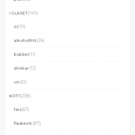
(140)
I GLASET
(10)
öl
(26)
alkoholfritt
(11)
bubbel
(12)
drinkar
(51)
vin
(238)
KÖTT
(67)
färs
(87)
fläskkött