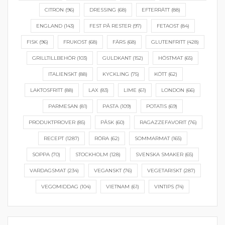
CITRON
(96)
DRESSING
(68)
EFTERRÄTT
(88)
ENGLAND
(143)
FEST PÅ RESTER
(97)
FETAOST
(84)
FISK
(96)
FRUKOST
(68)
FÄRS
(68)
GLUTENFRITT
(428)
GRILLTILLBEHÖR
(103)
GULDKANT
(152)
HÖSTMAT
(65)
ITALIENSKT
(88)
KYCKLING
(75)
KÖTT
(62)
LAKTOSFRITT
(88)
LAX
(83)
LIME
(61)
LONDON
(66)
PARMESAN
(81)
PASTA
(109)
POTATIS
(69)
PRODUKTPROVER
(85)
PÅSK
(60)
RAGAZZEFAVORIT
(76)
RECEPT
(1287)
RÖRA
(62)
SOMMARMAT
(165)
SOPPA
(70)
STOCKHOLM
(128)
SVENSKA SMAKER
(65)
VARDAGSMAT
(234)
VEGANSKT
(76)
VEGETARISKT
(287)
VEGOMIDDAG
(104)
VIETNAM
(61)
VINTIPS
(74)