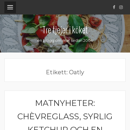
.
Tre tjejer i köket
en blogg om mat sedan 2004
Etikett:
Oatly
MATNYHETER:
MATPRAT
CHÈVREGLASS, SYRLIG
KETCHUP OCH EN