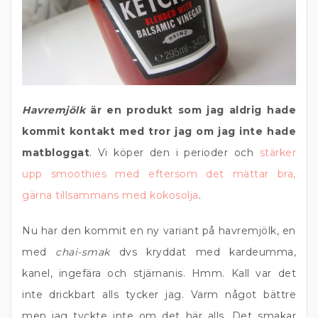
Havremjölk
är en produkt som jag aldrig hade
kommit kontakt med tror jag om jag inte hade
matbloggat
. Vi köper den i perioder och
stärker
upp smoothies med eftersom det mättar bra,
gärna tillsammans med kokosolja
.
Nu har den kommit en ny variant på havremjölk, en
med
chai-smak
dvs kryddat med kardeumma,
kanel, ingefära och stjärnanis. Hmm. Kall var det
inte drickbart alls tycker jag. Varm något bättre
men jag tyckte inte om det här alls. Det smakar