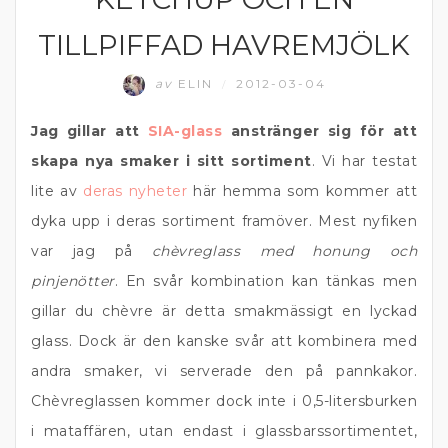
TILLPIFFAD HAVREMJÖLK
av
ELIN
2012-03-04
/
Jag gillar att
SIA-glass
anstränger sig för att
skapa nya smaker i sitt sortiment
. Vi har testat
lite av
deras nyheter
här hemma som kommer att
dyka upp i deras sortiment framöver. Mest nyfiken
var jag på
chèvreglass med honung och
pinjenötter
. En svår kombination kan tänkas men
gillar du chèvre är detta smakmässigt en lyckad
glass. Dock är den kanske svår att kombinera med
andra smaker, vi serverade den på pannkakor.
Chèvreglassen kommer dock inte i 0,5-litersburken
i mataffären, utan endast i glassbarssortimentet,