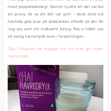
mest pepparkaksdeg! Barnen tyckte att det var kul
att prova, de sa att det var gott – dock stod två
halvfulla glas kvar på diskbänken efteråt så det får
nog ses som ett tveksamt betyg. Nej vi håller oss
till vanlig havremjölk även i forsättningen.
Tips: Pickipicki har bloggat om hur man gör egen
havremjölk!