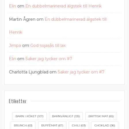
Elin
om
En dubbelmarinerad älgstek till Henrik
Martin Ågren
om
En dubbelmarinerad älgstek till
Henrik
Jimpa
om
God sojasås till lax
Elin
om
Saker jag tycker om #7
Charlotta Ljungblad
om
Saker jag tycker om #7
Etiketter
BARN I KÖKET
(107)
BARNVÄNLIGT
(135)
BRITTISK MAT
(65)
BRUNCH
(63)
BUFFÉMAT
(67)
CHILI
(69)
CHOKLAD
(96)